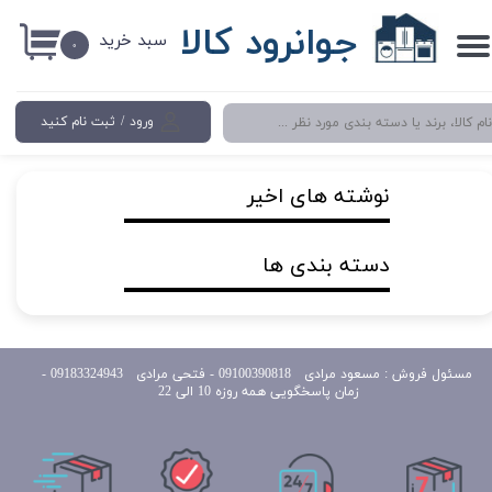
جوانرود کالا
سبد خرید
حساب کاربری من
۰
تغییر گذر واژه
ورود
/
ثبت نام کنید
سفارشات
خروج از حساب کاربری
نوشته های اخیر
دسته بندی ها
مسئول
فروش : مسعود مرادی 09100390818​​​​​​​ ​​​​​​​- فتحی مرادی 09183324943 -
زمان پاسخگویی همه روزه 10 الی 22