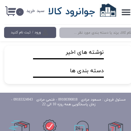
جوانرود کالا
سبد خرید
حساب کاربری من
۰
تغییر گذر واژه
ورود
/
ثبت نام کنید
سفارشات
خروج از حساب کاربری
نوشته های اخیر
دسته بندی ها
مسئول
فروش : مسعود مرادی 09100390818​​​​​​​ ​​​​​​​- فتحی مرادی 09183324943 -
زمان پاسخگویی همه روزه 10 الی 22