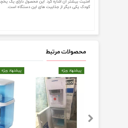
کودک یکی دیگر از جذابیت های این دستگاه است.
Gossonic GWD-526
محصولات مرتبط
یژه
پیشنهاد ویژه
پیشنهاد ویژه