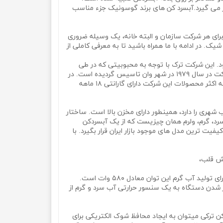
 مورد استفاده قرار می گیرد.آبسرد کن های برند گوسونیک جزء مناسب
رای هر شرکت سازمان و البته خانه، یک وسیله ضروری
یک. در ادامه با ما همراه باشید تا به معرفی کاملی از
ترکیه انجام میشود. این شرکت ترک با توجه به محبوبیتی که در طی
سال های اخیر فعالیت خود به دست آورده است. از محبوبیت بالایی برخوردار و محصولات آن به کشورهای دیگر صادر میگردد. این شرکت در سال ۱۹۷۹ در شهر وان تاسیس گردیده است. در
کشور ایران به دلیل هم مرز بودن آن با ایران واردات آن از کردستان عراق انجام. و از محبوبیت بالایی برخوردار است. لازم که ذکر است که اکثر محصولات این شرکت دارای گارانتی ۱۸ ماهه
هری را دارد، همینطور دارای مخزن بالا است. ساختار
سرد، گرم، ولرم همان چیزیست که از یک آبسردکن
یفیت ترین مدل های موجود بازار ایران قرار بگیرد. با
پش قلب،
شرکت ترکی برای این دستگاه در دمای گرم و سرد دو قدرت مختلف را تعریف کرده. میزان خروجی توان مصرفی در آب سرد ۱۱۰ وات، و برای تولید آب گرم این توان معادل ۵۸۰ وات است.
احت خواهد کرد. همچنین مجهز شدن دستگاه به یک سنسور حرارتی آب سرد و گرم از
کن ترکی میتوان به ایجاد محافظ شوک الکتریکی برای