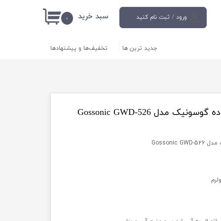
سبد خرید
ورود
/
ثبت نام کنید
۰
حساب کاربری من
جدید ترین ها
تخفیف‌ها و پیشنهادها
تغییر گذر واژه
سفارشات
خروج از حساب
کاربری
ک مدل Gossonic GWD-526
Gossoni
لرم