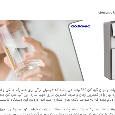
آبسردکن گوسونیک GWD-526 دارای توان سردکن 110 وات و توان گرم کن 580 وات می باشد که می
د نیاز را در کمترین زمان و صرف کمترین انرژی مهیا سازد. این آب سرد کن 
مجهز شدن موتور دستگاه به یک کمپرسور قدرتمند از نوع Danfu خیال شما را از دوام چندین ساله آن ر
قابلیت های ارتقا یافته و ویژه آبسردکن گوسونیک مدل GWD-526 است. برای نشان دادن وضعیت سرد و