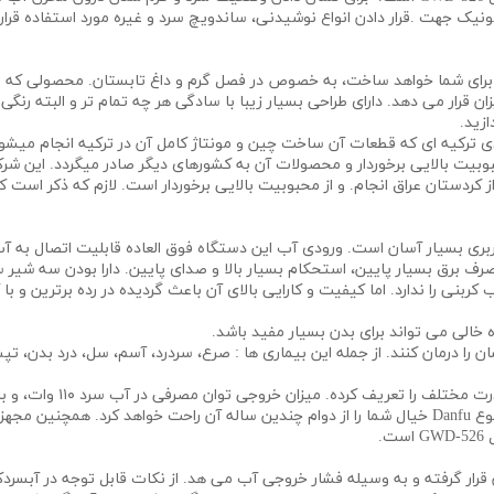
خچال تعبیه شده در پایین آبسردکن 526 گوسونیک جهت .قرار دادن انواع نوشیدنی، ساندویچ سرد و غیره
ا برای شما خواهد ساخت، به خصوص در فصل گرم و داغ تابستان. محصولی که ب
 قرار می دهد. دارای طراحی بسیار زیبا با سادگی هر چه تمام تر و البته رنگی ش
ونیک یا به اختصار گاسونیک ( Gosonic ) برندی ترکیه ای که قطعات آن ساخت چین و مونتاژ کامل آن در 
ی بسیار آسان است. ورودی آب این دستگاه فوق العاده قابلیت اتصال به آب ش
رف برق بسیار پایین، استحکام بسیار بالا و صدای پایین. دارا بودن سه شیر 
نی را ندارد. اما کیفیت و کارایی بالای آن باعث گردیده در رده برترین و با ک
ده خالی می تواند برای بدن بسیار مفید باشد.
ن را درمان کنند. از جمله این بیماری ها : صرع، سردرد، آسم، سل، درد بدن، ت
مجهز شدن موتور دستگاه به یک کمپرسور قدرتمند از نوع Danfu خیال شما را از دوام چندین ساله آن ر
.
ن قرار گرفته و به وسیله فشار خروجی آب می هد. از نکات قابل توجه در آبسرد