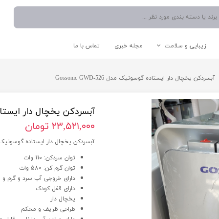
زیبایی و سلامت
مجله خبری
تماس با ما
نوشیدنی ساز
دستگاه موم گرم کن
اتو صورت
شستشو و نظافت
آبسردکن یخچال دار ایستاده گوسونیک مدل Gossonic GWD-526
آبمیوه گیری
دستگاه میکرودرم/ساکشن
سشوار
اتو دستی/پرسی/بخار
چایی ساز
بخار شوی
مخلوط کن
جارو برقی
آبسردکن یخچال دار ایستاده گوسونی
اسپرسو ساز
۲۳,۵۲۱,۰۰۰ تومان
آبسردکن
آبسردکن یخچال دار ایستاده گوسونیک مدل c GWD-526
قوری و کتری
توان سردکن: 110 وات
توان گرم کن: 580 وات
دارای خروجی آب سرد و گرم و و
لوازم کاربردی آشپزخانه
سایر لوازم برقی
دارای قفل کودک
یخچال دار
طراحی ظریف و محکم