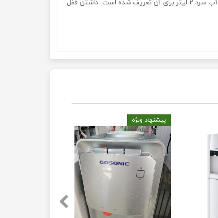
امنیت بیشتر آن اشاره کرد. این محصول دارای یک یخچال بسیار کامل و دو طبقه است. همچین میزان گنجایش مخزن آب گرم ۵ و در آب سرد ۲ لیتر برای آن تعریف شده است. داشتن قفل
آبسردکن یخچال دار ایستاده گوسونیک مدل Gossonic GWD-526آبسردکن یخچال دار ایستاده گوسونیک مدل Gossonic GWD-526آبسردکن یخچال دار ایستاده گوسونیک مدل Gossonic
GWD-526آبسردکن یخچال دار ایستاده گوسونیک مدل Gossonic GWD-526آبسردکن یخچال دار ایستاده گوسونیک مدل Gossonic GWD-526آبسردکن یخچال دار ایستاده گوسونیک مدل
پیشنهاد ویژه