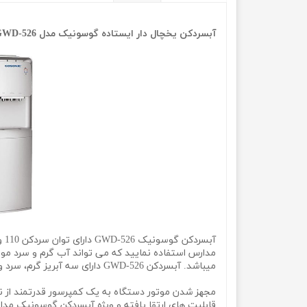
آبسردکن یخچال دار ایستاده گوسونیک مدل Gossonic GWD-526
مدارس استفاده نمایید که می تواند آب گرم و سرد مور
میباشد. آبسردکن GWD-526 دارای سه آبریز گرم، سرد و ولرم بوده که به صورت دکمه های فشاری میباشد. ورودی این دستگاه قابلیت اتصال به اب شهری را دارد.