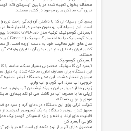
محفظه ی
ترین آب سردکن های موجود در کشور هستند.
بسرد کن وسیله ای که با داشتن آن زندگی راحت تری ر
است. این وسیله آب رو بدون دردسر در اختیار شما عزیزان
آبسردکن گوسونیک ترکیه مدل Gosonic GWD-526 بپردازید.
برند گوس
هستند.
آبسردکن گوسونیک
آبسرد کن گاسونیک محصولی بسیار سبک، ساده، با کاربر
این دستگاه برای مصارف اداری ساخته شده، به دلیل مص
میتوان انتظار داشت. این مدل دستگاه فیلتر تصفیه آب کرب
خروجی آب سرد، آب گرم، و آب ولرم.
ژاپنی ها از دیرباز بر این باورند نوشیدن آب ولرم با مع
ژاپنی ها با مصرف آب در ناشتا می توانند بیماری هایشا
موتور و توان دستگاه
قابلیت های ارتقا یافته و ویژه آبسردکن گوسونیک مدل GWD-526 است
کارایی آبسرد کن
محصول دارای آبریز از نوع دکمه ای است که در بالای آ