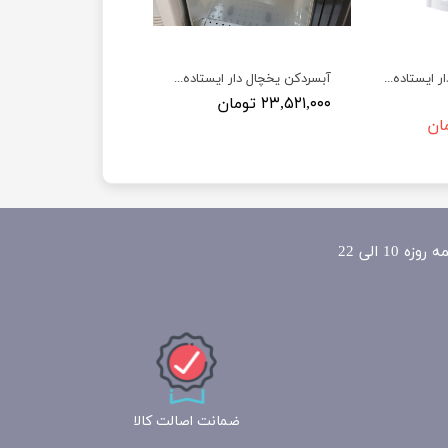
آبسردکن یخچال دار ایستاده گوسونیک مدل Gossonic GWD-523
آبسردکن یخچال دار ایستاده گوسونیک مدل Gossonic GWD-526
۲۳,۵۲۱,۰۰۰ تومان
ضمانت اصالت کالا