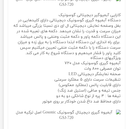
کارایی آبمیوگیر دیجیتالی گوسونیک
دستگاه آبمیوه گیری گوسونیک دیجیتالی دارای کلیدهایی در
بغل وصفحه نمایش دیجیتالی ال ای دی نسبتا بزرگی میباشد که
میزان سرعت و قدرت را نشان میدهد. دکمه های تعبیه شده در
این دستگاه دکمه پاور و دکمه مثبت ومنفی و پالس میباشد
.برای راه اندازی این دستگاه ابتدا دستگاه را به برق زده و میزان
سرعت دستگاه را با دکمه مثبت منفی تعیین میکنیم سپس
کلید پاور را فشار میدهیم و دستگاه شروع به کار می کند.
ویژگیهای دستگاه
آبمیوه گیری گوسونیک مدل ۷۲۰
توان مصرفی ۸۰۰ وات
صحفه نمایشگر دیجیتالی LED
تنظیمات سرعت دارای ۵ عملکرد سرعتی
دارای قابلیت پالس (عملکرد معکوس)
جنس تیغه و صافی (استیل ضد زنگ)
تیغه ها : ۴ پره از نوع شاخکی دو به دو
دارای محافظ ضد داغ شدن خودکار بر روی موتور
آبمیوه گیری دیجیتال گوسونیک Gosonic اصل ترکیه مدل GSJ-720 آبمیوه گیری دیجیتال گوسونیک Gosonic