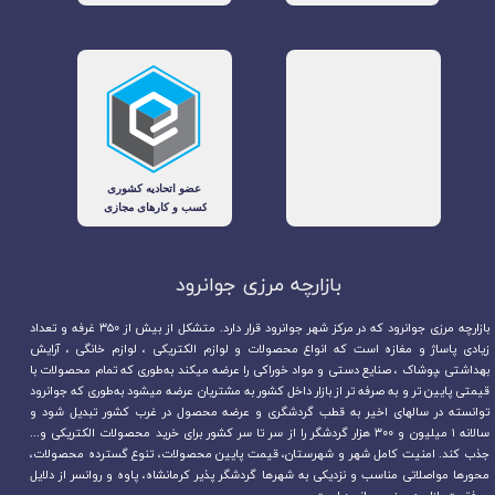
بازارچه مرزی جوانرود​​​​​​​
بازارچه مرزی جوانرود که در مرکز شهر جوانرود قرار دارد. متشکل از بیش از ۳۵۰ غرفه و تعداد
زیادی پاساژ و مغازه است که انواع محصولات و لوازم الکتریکی ، لوازم خانگی ، آرایش
بهداشتی ،پوشاک ، صنایع دستی و مواد خوراکی را عرضه میکند به‌طوری که تمام محصولات با
قیمتی پایین تر و به صرفه تر از بازار داخل کشور به مشتریان عرضه میشود به‌طوری که جوانرود
توانسته در سالهای اخیر به قطب گردشگری و عرضه محصول در غرب کشور تبدیل شود و
سالانه ۱ میلیون و ۳۰۰ هزار گردشگر را از سر تا سر کشور برای خرید محصولات الکتریکی و...
جذب کند. امنیت کامل شهر و شهرستان، قیمت پایین محصولات، تنوع گسترده محصولات،
محورها مواصلاتی مناسب و نزدیکی به شهرها گردشگر پذیر کرمانشاه، پاوه و روانسر از دلایل