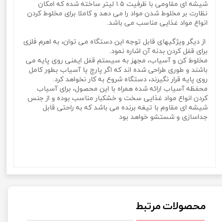
شیشه ای مقاومی با ظرفیت ۱.۵ لیتر ساخته شده که امکان
نظارت بر مخلوط شدن مواد را می دهد و کاملا برای مخلوط کردن
انواع مواد غذایی مناسب می باشد.
از دیگر ویژگیهای قابل توجه این دستگاه می توان، به اهرم فلزی
برای قفل کردن بدنه آن اشاره نمود.
مخلوط کن و آسیاب، مجهز به سیستم قفل ایمنی روی پایه می
باشند و طوری طراحی شده اند که اگر پارچ یا آسیاب بطور کامل
روی پایه قرار نگیرند، دستگاه شروع به کار نخواهد کرد.
محفظه آسیاب ارائه شده همراه با این محصول، برای آسیاب
کردن انواع مواد غذایی سخت و خشکبار مناسب بوده و از جنس
شیشه ای مقاوم با تیغه برنده می باشد که به راحتی قابل
جداسازی و شستشو خواهد بود
آبمیوه گیری چهار کاره 1800 وات نیولایف NewLife مدل FJU-800 آبمیوه گیری چهار کاره 1800 وات نیولایف
NewLife مدل FJU-800 آبمیوه گیری چهار کاره 1800 وات نیولایف NewLife مدل FJU-800 آبمیوه گیری چهار
کاره 1800 وات نیولایف NewLife مدل FJU-800 آبمیوه گیری چهار کاره 1800 وات نیولایف NewLife مدل FJU-
800 آبمیوه گیری چهار کاره 1800 وات نیولایف NewLife مدل FJU-800
محصولات مرتبط