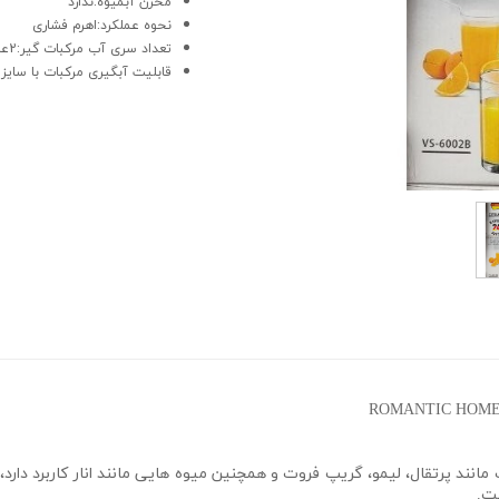
مخزن آبمیوه:ندارد
نحوه عملکرد:اهرم فشاری
تعداد سری آب مرکبات گیر:2عدد
قابلیت آبگیری مرکبات با سایز
ت.