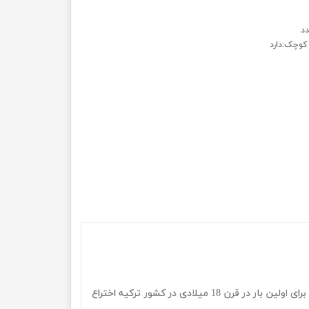
 کوچک:دارد
دستگاه آب مرکبات گیری که برای آبگیری انواع مرکبات مانند پرتقال، لیمو، گریپ فروت و همچنین میوه هایی مانند انار کاربرد دارد، برای اولین بار در قرن 18 میلادی در کشور ترکیه اختراع