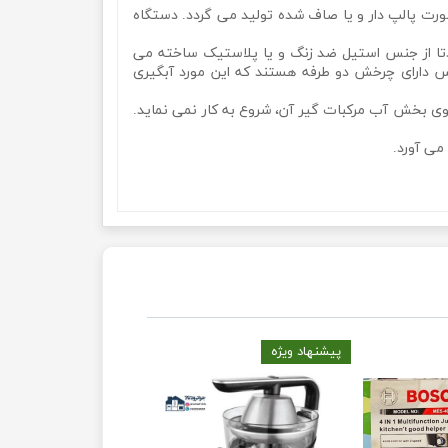
ورت پالپ دار و یا صاف شده تولید می گردد. دستگاه
دتا از جنس استیل ضد زنگ و یا پلاستیک ساخته می
س دارای چرخش دو طرفه هستند که این مورد آبگیری
وی بخش آب مرکبات گیر آن، شروع به کار نمی نماید.
می آورد.
آب مرکبات گیری برند رومانتیک هوم مدل ROMANTIC HOME VS-6002Bآب مرکبات گیری برند رومانتیک هوم مدل ROMANTIC HOME VS-6002Bآب مرکبات گیری برند رومانتیک
پیشنهاد ویژه