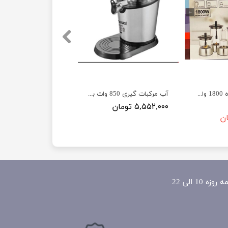
آبمیوه گیری 4کاره 1800 وات برند بوش مدل Bosch MES4020 Juicer
آب مرکبات گیری 850 وات برند نوال مدلNewal Gcr-6162
۵,۵۵۲,۰۰۰ تومان