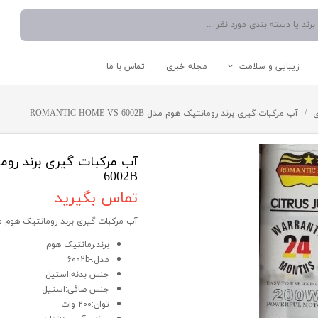
زیبایی و سلامت
مجله خبری
تماس با ما
نوشیدنی ساز
دستگاه موم گرم کن
اتو صورت
شستشو و نظافت
ی
آب مرکبات گیری برند رومانتیک هوم مدل ROMANTIC HOME VS-6002B
آبمیوه گیری
دستگاه میکرودرم/ساکشن
سشوار
اتو دستی/پرسی/بخار
چایی ساز
بخار شوی
مخلوط کن
جارو برقی
6002B
اسپرسو ساز
تماس بگیرید
آبسردکن
قوری و کتری
آب مرکبات گیری برند رومانتیک هوم مدل IC HOME VS-6002B
برند:رمانتیک هوم
مدل:-6002b
لوازم کاربردی آشپزخانه
سایر لوازم برقی
جنس بدنه:استیل
جنس صافی:استیل
توان:200 وات