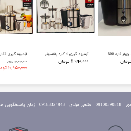
آبمیوه گیری چهار کاره 1800 وات نیولایف NewLife مدل FJU-800
آبمیوه گیری 4 کاره پاناسونیک مدلdj33 تیغه طلایی پایه و گلو استیل Panasonic
۱۱,۹۹۰,۰۰۰ تومان
۱۴,۸۹۰,۰۰۰ تومان
۱۰,۹۵۰,۰۰۰ تومان
یی همه روزه 10 الی 22