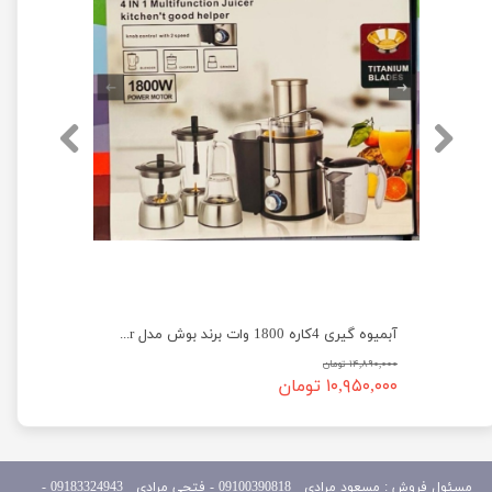
آبمیوه گیری 4کاره 1800 وات برند بوش مدل Bosch MES4020 Juicer
۱۴,۸۹۰,۰۰۰ تومان
۱۰,۹۵۰,۰۰۰ تومان
مسئول
فروش : مسعود مرادی 09100390818​​​​​​​ ​​​​​​​- فتحی مرادی 09183324943 -