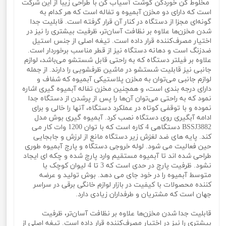
مخلوط کن خوردکن گوشت آسیاب کن با طراحی زیبا از این شرکت
است که دارای دو مخزن آبمیوه و تفاله است که هر کدام به
گونه‌ای مجزا از دستگاه در کنار آن قرار گرفته است. قابلیت جدا
شدن مخزن‌ها علاوه بر نظافت آسان‌تر، ظرفیت بیشتری را نیز در
اختیار مصرف‌کننده قرار داده است. تیغه اصلی از جنس استیل
ضدزنگ است و دهانه دستگاه نیز از قطر مناسب برخوردار است.
علاوه بر فیلتر دستگاه که به راحتی قابل شستشو می‌باشد، لوازم
جانبی نیز قابلیت شستشو در ماشین ظرفشویی را دارند. از جمله
لوازم جانبی می‌توان به مخزن پلاستیکی آبمیوه که شفاف و
دارای درجه بندی است، و همچنین مخزن تفاله آبمیوه گیری اشاره
نمود که به راحتی می‌توان آن‌ها را پس از پرشدن از دستگاه جدا
نموده و با توقفی کوتاه در عملکرد دستگاه، آنها را خالی و برای
ادامه آبگیری روی دستگاه نصب کرد. آبمیوه گیری بوش مدل
BSSJ3882 دستگاهی 4 کاره است که با توان 1200 وات کار می
کند. پایه های ضد لغزش زیر دستگاه مانع از لرزش و جابجایی
حین فعالیت می شود. لوله خروجی دستگاه و پارچ آبمیوه طوری
طراحی شده اند تا آبمیوه مستقیم وارد پارچ شده و چکه ای ایجاد
نشود. ظرفیت پارچ در حدی است که 3 تا 4 لیوان کوچک یا
متوسط آبمیوه را در خود جای می دهد. بوش تولید و عرضه
کننده محصولات با کیفیت در بازار لوازم خانگی برقی در سراسر
جهان است که مشتریان و طرفداران زیادی دارد.
قابلیت جدا شدن مخزن‌ها علاوه بر نظافت آسان‌تر، ظرفیت
بیشتری را نیز در اختیار مصرف‌کننده قرار داده است. تیغه اصلی از