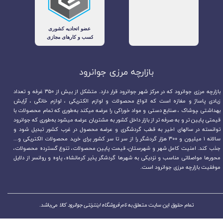
بازارچه مرزی جوانرود​​​​​​​
بازارچه مرزی جوانرود که در مرکز شهر جوانرود قرار دارد. متشکل از بیش از ۳۵۰ غرفه و تعداد
زیادی پاساژ و مغازه است که انواع محصولات و لوازم الکتریکی ، لوازم خانگی ، آرایش
بهداشتی ،پوشاک ، صنایع دستی و مواد خوراکی را عرضه میکند به‌طوری که تمام محصولات با
قیمتی پایین تر و به صرفه تر از بازار داخل کشور به مشتریان عرضه میشود به‌طوری که جوانرود
توانسته در سالهای اخیر به قطب گردشگری و عرضه محصول در غرب کشور تبدیل شود و
سالانه ۱ میلیون و ۳۰۰ هزار گردشگر را از سر تا سر کشور برای خرید محصولات الکتریکی و...
جذب کند. امنیت کامل شهر و شهرستان، قیمت پایین محصولات، تنوع گسترده محصولات،
محورها مواصلاتی مناسب و نزدیکی به شهرها گردشگر پذیر کرمانشاه، پاوه و روانسر از دلایل
موفقیت بازارچه مرزی جوانرود است.
تمام حقوق این سایت متعلق به
نام فروشگاه اینترنتی جوانرود کالا
می‌باشد.