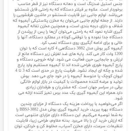
جنس استیل ضدزنگ است و دهانه دستگاه نیز از قطر مناسب
برخوردار است. علاوه بر فیلتر دستگاه که به راحتی قابل شستشو
می‌باشد. لوازم جانبی نیز قابلیت شستشو در ماشین ظرفشویی را
دارند. از جمله لوازم جانبی می‌توان به مخزن پلاستیکی آبمیوه که
شفاف و دارای درجه بندی است، و همچنین مخزن تفاله آبمیوه
گیری اشاره نمود که به راحتی می‌توان آن‌ها را پس از پرشدن از
دستگاه جدا نموده و با توقفی کوتاه در عملکرد دستگاه، آنها را
خالی و برای ادامه آبگیری روی دستگاه نصب کرد.
آبمیوه گیر بوش مدل 3882 دستگاهی 4 کاره است که با توان
1200 وات کار می کند. پایه های ضد لغزش زیر دستگاه مانع از
لرزش و جابجایی حین فعالیت می شود. لوله خروجی دستگاه و
پارچ آبمیوه طوری طراحی شده اند تا آبمیوه مستقیم وارد پارچ
شده و چکه ای ایجاد نشود. ظرفیت پارچ در حدی است که 3 تا 4
لیوان کوچک یا متوسط آبمیوه را در خود جای می دهد. بوش
تولید و عرضه کننده محصولات با کیفیت در بازار لوازم خانگی
برقی در سراسر جهان است. که مشتریان و طرفداران زیادی
دارد.همراه این آبمیوه گیری یک عدد برس تمیز کننده ارائه می
شود.
اگر می‌خواهید با پرداخت هزینه یک دستگاه از مزایای چندین
دستگاه بهره ببرید، خرید آبمیوه گیری بوش مدل BBSJ-3882 را
به شما توصیه می‌کنیم. این دستگاه دارای مزایای متنوعی است
که ارزش خرید آن را بالا می‌برد. بدنه مقاوم، طراحی زیبا، قابلیت
تنظیمات سرعت، دارای مخزن آسیاب، مخلوط کن و خردکن، توان