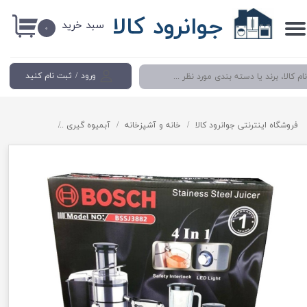
جوانرود کالا
سبد خرید
حساب کاربری من
۰
تغییر گذر واژه
ورود
/
ثبت نام کنید
سفارشات
خروج از حساب کاربری
فروشگاه اینترنتی جوانرود کالا
خانه و آشپزخانه
آبمیوه گیری
آبمیوه گیری 4 کاره برند بوش مدل 3882