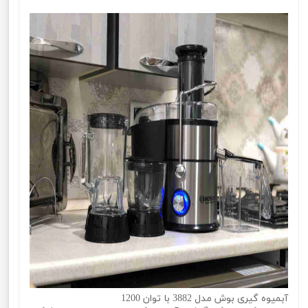
آبمیوه گیری بوش مدل 3882 با توان 1200