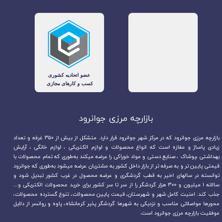
بازارچه مرزی جوانرود​​​​​​​
بازارچه مرزی جوانرود که در مرکز شهر جوانرود قرار دارد. متشکل از بیش از ۳۵۰ غرفه و تعداد
زیادی پاساژ و مغازه است که انواع محصولات و لوازم الکتریکی ، لوازم خانگی ، آرایش
بهداشتی ،پوشاک ، صنایع دستی و مواد خوراکی را عرضه میکند به‌طوری که تمام محصولات با
قیمتی پایین تر و به صرفه تر از بازار داخل کشور به مشتریان عرضه میشود به‌طوری که جوانرود
توانسته در سالهای اخیر به قطب گردشگری و عرضه محصول در غرب کشور تبدیل شود و
سالانه ۱ میلیون و ۳۰۰ هزار گردشگر را از سر تا سر کشور برای خرید محصولات الکتریکی و...
جذب کند. امنیت کامل شهر و شهرستان، قیمت پایین محصولات، تنوع گسترده محصولات،
محورها مواصلاتی مناسب و نزدیکی به شهرها گردشگر پذیر کرمانشاه، پاوه و روانسر از دلایل
موفقیت بازارچه مرزی جوانرود است.