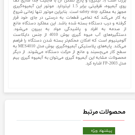
بزرگ است (3 لیتری) و پارچ نشکن آن با قابلیت جدا سازی کف
روی آبمیوه، ظرفیتی برابر 1.5 لیتردارد. موتور این آبمیوه‌گیری
مجهز به عملکرد safety stop است. بنابراین موتور تنها زمانی شروع
به کار می‌کند که تمامی قطعات به درستی در جای خود قرار
گرفته و درب دستگاه بسته شده باشد. این عملکرد دستگاه مانع
از صدمه به افراد و پاشیدگی مواد به بیرون می‌‌شود.
دستگیره‌های آب میوه‌ گیری بوش 4010 از جنس دایکاست
آلومینیوم است که امکان محکم‌تر بسته شدن دستگاه را فراهم
می‌کند. پایه‌های پلاستیکی آبمیوه‌گیری بوش مدل MES4010 به
سطح کار می‌چسبند و مانع از حرکت‌ دستگاه می‌شوند. از دیگر
محصولات مشابه این آبمیوه گیری می‌توان به آبمیوه گیری بیم
مدل FP-2003 اشاره کرد.
آبمیوه گیری 1200 وات بوش مدل Bosch MES4010آبمیوه گیری
1200 وات بوش مدل Bosch MES4010آبمیوه گیری 1200 وات
بوش مدل Bosch MES4010
محصولات مرتبط
پیشنهاد ویژه