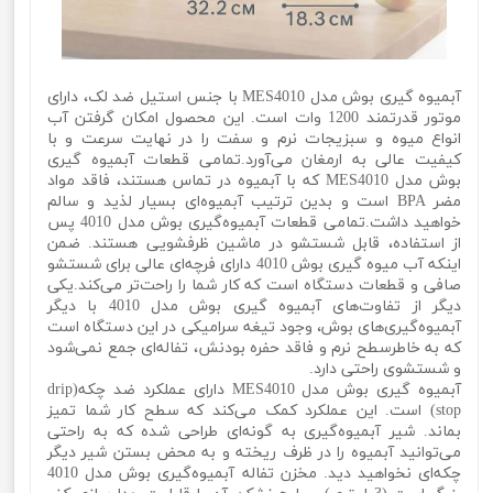
آبمیوه‌ گیری بوش مدل MES4010 با جنس استیل ضد لک، دارای
موتور قدرتمند 1200 وات است. این محصول امکان گرفتن آب
انواع میوه و سبزیجات نرم و سفت را در نهایت سرعت و با
کیفیت عالی به ارمغان می‌آورد.تمامی قطعات آبمیوه‌ گیری
بوش مدل MES4010 که با آبمیوه در تماس هستند، فاقد مواد
مضر BPA است و بدین ترتیب آبمیوه‌ای بسیار لذید و سالم
خواهید داشت.تمامی قطعات آبمیوه‌گیری بوش مدل 4010 پس
از استفاده، قابل شستشو در ماشین ظرفشویی هستند. ضمن
اینکه آب میوه‌ گیری بوش 4010 دارای فرچه‌ای عالی برای شستشو
صافی و قطعات دستگاه است که کار شما را راحت‌تر می‌‌کند.یکی
دیگر از تفاوت‌های آبمیوه گیری بوش مدل 4010 با دیگر
آبمیوه‌گیری‌های بوش، وجود تیغه سرامیکی در این دستگاه است
که به خاطرسطح نرم و فاقد حفره بودنش، تفاله‌ای جمع نمی‌شود
و شستشوی راحتی دارد.
آبمیوه‌ گیری بوش مدل MES4010 دارای عملکرد ضد چکه(drip
stop) است. این عملکرد کمک می‌کند که سطح کار شما تمیز
بماند. شیر آبمیوه‌گیری به گونه‌ای طراحی شده که به راحتی
می‌توانید آبمیوه را در ظرف ریخته و به محض بستن شیر دیگر
چکه‌ای نخواهید دید. مخزن تفاله آبمیوه‌گیری بوش مدل 4010