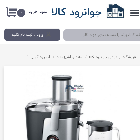
جوانرود کالا
سبد خرید
حساب کاربری من
۰
تغییر گذر واژه
ورود
/
ثبت نام کنید
سفارشات
خروج از حساب کاربری
فروشگاه اینترنتی جوانرود کالا
خانه و آشپزخانه
آبمیوه گیری
آبمیوه گیری 1200 وات بوش مدل Bosch MES4010