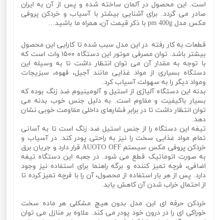
است. این محصول در آلمان ساخته شده و پس از آن به ایران
صادر می گردد. برای آشنایی بیشتر با آسیاب و خردکن پروفی
مکس مدل pm 400g با ذکر قیمت آن، همراه ما باشید…
قطعات به کار رفته در این مدل سبب شده تا کارایی این محصول
بیشتر باشد. توان مصرفی موتور این دستگاه ۱۵۰۰ وات است که
با توجه به مقدار آن می توان انتظار داشت تا به وسیله این
دستگاه بسیاری از مواد غذایی مانند آجیل، قهوه، سبزیجات
ومواد دیگر را به سهولت آسیاب کرد.
بدنه این دستگاه آلیاژی از استیل و آلومینیوم ضد زنگ بوده که
بسیار باکیفیت و مقاوم است. به دلیل جنس خوب بدنه می
توان انتظار داشت تا در برابر فشارهای داخلی مقاومت خوبی نشان
دهد.
تیغه این دستگاه را از جنس استیل ضد زنگ است تا به آسانی
تمام مواد غذایی سخت را نیز به راحتی پودر کند. در آسیاب و
خردکن پروفی مکس سیستم AUOTO OFF قرار دارد و جریان برق
به صورت اتوماتیک قطع می شود. در جعبه این دستگاه تیغه
اضافی، فرچه تمیز کننده و برگه راهنما برای استفاده نیز وجود
دارد. پس از هر بار استفاده از محصول، آن را با فرچه تمیز کرده تا
از احتمال خراب شدن آن کاهش یابد.
خردکن حرفه ای این مدل بدون هیچ مشکلی هر ماده سخت
خوراکی ای را در درون خود پودر می کند. علاوه بر منازل می توان