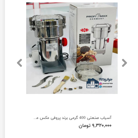
آسیاب برقی 150 گرمی برند نوال ترکیه مدل Newal COF-3823
آسیاب صنعتی 400 گرمی برند پروفی مکس مدل ProfiMax PM-400
۹,۳۲۰,۰۰۰ تومان