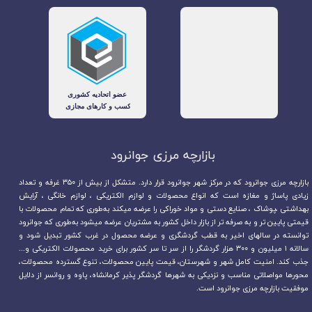
بازارچه مرزی جوانرود​​​​​​​
بازارچه مرزی جوانرود که در مرکز شهر جوانرود قرار دارد. متشکل از بیش از ۳۵۰ غرفه و تعداد
زیادی پاساژ و مغازه است که انواع محصولات و لوازم الکتریکی ، لوازم خانگی ، آرایش
بهداشتی ،پوشاک ، صنایع دستی و مواد خوراکی را عرضه میکند به‌طوری که تمام محصولات با
قیمتی پایین تر و به صرفه تر از بازار داخل کشور به مشتریان عرضه میشود به‌طوری که جوانرود
توانسته در سالهای اخیر به قطب گردشگری و عرضه محصول در غرب کشور تبدیل شود و
سالانه ۱ میلیون و ۳۰۰ هزار گردشگر را از سر تا سر کشور برای خرید محصولات الکتریکی و...
جذب کند. امنیت کامل شهر و شهرستان، قیمت پایین محصولات، تنوع گسترده محصولات،
محورها مواصلاتی مناسب و نزدیکی به شهرها گردشگر پذیر کرمانشاه، پاوه و روانسر از دلایل
موفقیت بازارچه مرزی جوانرود است.