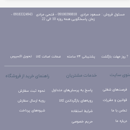
مسئول
فروش : مسعود مرادی 09100390818​​​​​​​ ​​​​​​​- فتحی مرادی 09183324943 -
زمان پاسخگویی همه روزه 10 الی 22
تحویل اکسپرس
ضمانت اصالت کالا
پشتیبانی ۲۴ ساعته
7 روز مهلت بازگشت
نوی سایت
خدمات مشتریان
راهنمای خرید از فروشگاه
فرصت‌های شغلی
پاسخ به پرسش‌های متداول
نحوه ثبت سفارش
قوانین و مقررات
رویه‌های بازگرداندن کالا
رویه ارسال سفارش
تماس با ما
شیوه‌های پرداخت
شرایط استفاده
درباره ما
حریم خصوصی