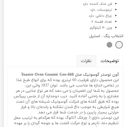
فن خنک کننده: دارد
ترموستات: دارد
چراغ داخلی: دارد
تعداد قفسه: ۲
وزن: ۱۶ کیلوگرم
انتخاب رنگ
: استیل
توضیحات
نظرات
آون توستر گوسونیک مدل Toaster Oven Gosonic Geo-660
این محصول دارای ظرفیت 60 لیتری بوده که برای انواع طبخ غذا
در تمامی اندازه ها مناسب می باشد. توان 1837 واتی این
محصول به شما این اطمینان را می دهد که هر نوع غذایی در هر
مقداری را به راحتی آماده کنید. درب دوجداره آن از جنس پیرکس
بوده که طبق گفته های شرکت گوسونیک شیشه های آن تحت
هیچ شرایطی به موجب داغ شدن نشکنه و راندمان بالا و فرار
حرارتی بسیار پایین را در خدمت شما قرار می دهد.
این توستر، دارای 3 چرخک آنالوگ بوده که هرکدام به ترتیب عمل
تنظیم دما، تایمر و نوع حرکت المنت ها و جوجه گردان را بر عهده