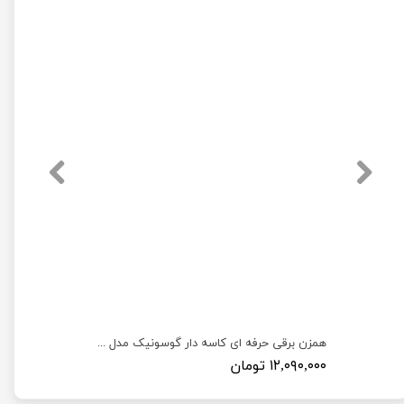
آبسردکن یخچال دار ایستاده گوسونیک مدل Gossonic GWD-526
همزن برقی حرفه ای کاسه دار گوسونیک مدل Gosonic GSM-905
۱۲,۰۹۰,۰۰۰ تومان