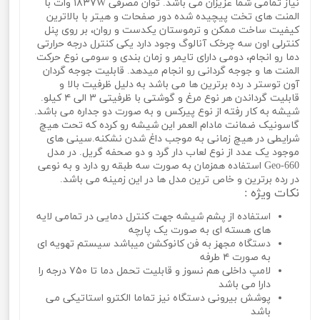
نیاز تمامی شما عزیزان می باشد. توان مصرفی ۱۸۳۷W وات با
المنت های تخت پیچیده شده دور صفحات و هیتر با بالاترین
کیفیت ساخت ممکن و ترموستان یکدست و روان، بر روی پنل
کنترلی اون سه چرخک آنالوگ وجود دارد یکی کنترل درجه حرارتی
دما رو انجام، دومی دارای تایمر و زمان بندی و سومی نوع حرکت
المنت ها و جوجه گردانی رو انجام میدهد. قابلیت جوجه گردان
آون توستر د رده برترین ها می باشد به دلیل ظرفیت بالا و
قابلیت گرداندن هر نوع مرغ و گوشتی با ظرفیتی ۳ الی ۴ کیلو.
شیشه به کار رفته از نوع پیرکس و به صورت دو جداره می باشد.
گاسونیک ضمانت مادام العمر این شیشه رو کرده که تحت هیچ
شرایطی در هیچ زمانی به موجب داغ شدن نشکنه.سینی های
موجود یک عدد از نوع لعاب دار گرد و دو صحفه گریل. در مدل
Geo-660 استفاده همزمان به صورت سه طبقه رو دارد و به نوعی
در رده برترین و خاص ترین مدل ها در این زمینه می باشد.
نکات ویژه :
استفاده از پشم شیشه جهت کنترل دمایی در تمامی لایه
های هسته ای به صورت یک پارچه
دستگاه مجهز به فن کانوکشن میباشد سیستم تهویه ای
به صورت ۴ طرفه
لامپ داخلی هم نسوز و قابلیت تحمل دما تا ۷۵۰ درجه را
دارا می باشد
پوشش بیرونی دستگاه نیز تماما الکترو استاتیکی می
باشد