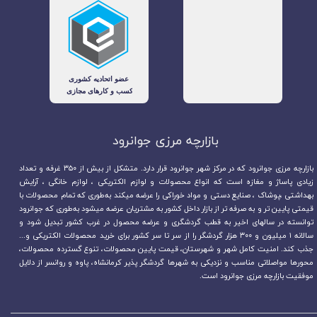
بازارچه مرزی جوانرود​​​​​​​
بازارچه مرزی جوانرود که در مرکز شهر جوانرود قرار دارد. متشکل از بیش از ۳۵۰ غرفه و تعداد
زیادی پاساژ و مغازه است که انواع محصولات و لوازم الکتریکی ، لوازم خانگی ، آرایش
بهداشتی ،پوشاک ، صنایع دستی و مواد خوراکی را عرضه میکند به‌طوری که تمام محصولات با
قیمتی پایین تر و به صرفه تر از بازار داخل کشور به مشتریان عرضه میشود به‌طوری که جوانرود
توانسته در سالهای اخیر به قطب گردشگری و عرضه محصول در غرب کشور تبدیل شود و
سالانه ۱ میلیون و ۳۰۰ هزار گردشگر را از سر تا سر کشور برای خرید محصولات الکتریکی و...
جذب کند. امنیت کامل شهر و شهرستان، قیمت پایین محصولات، تنوع گسترده محصولات،
محورها مواصلاتی مناسب و نزدیکی به شهرها گردشگر پذیر کرمانشاه، پاوه و روانسر از دلایل
موفقیت بازارچه مرزی جوانرود است.