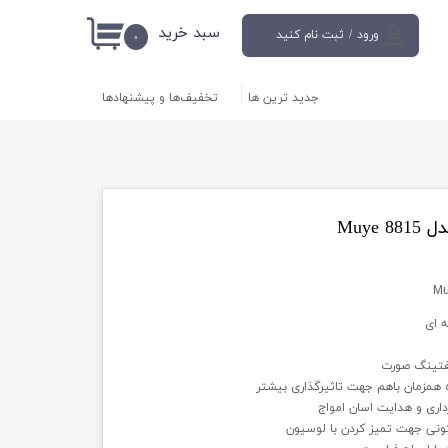
سبد خرید
ورود
/
ثبت نام کنید
۰
حساب کاربری من
جدید ترین ها
تخفیف‌ها و پیشنهادها
تغییر گذر واژه
سفارشات
خروج از حساب
کاربری
Muye
 ای
یفتینگ صورت
همزمان باهم جهت تاثیرگذاری بیشتر
برداری و هدایت اسان امواج
نی جهت تمیز کردن با لوسیون