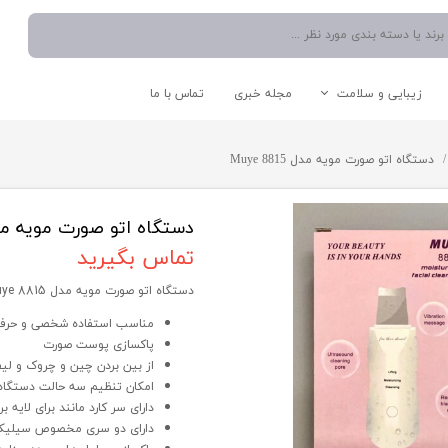
زیبایی و سلامت
مجله خبری
تماس با ما
نوشیدنی ساز
دستگاه موم گرم کن
اتو صورت
شستشو و نظافت
دستگاه اتو صورت مویه مدل 8815 Muye
آبمیوه گیری
دستگاه میکرودرم/ساکشن
سشوار
اتو دستی/پرسی/بخار
چایی ساز
بخار شوی
مخلوط کن
جارو برقی
دستگاه اتو صورت مویه مدل 8815 
اسپرسو ساز
تماس بگیرید
آبسردکن
دستگاه اتو صورت مویه مدل 8815 Muye
قوری و کتری
مناسب استفاده شخصی و حرفه
پاکسازی پوست صورت
از بین بردن چین و چروک و ل
لوازم کاربردی آشپزخانه
سایر لوازم برقی
امکان تنظیم سه حالت دستگاه 
دارای سر کارد مانند برای لایه 
دارای دو سری مخصوص سیلیکو