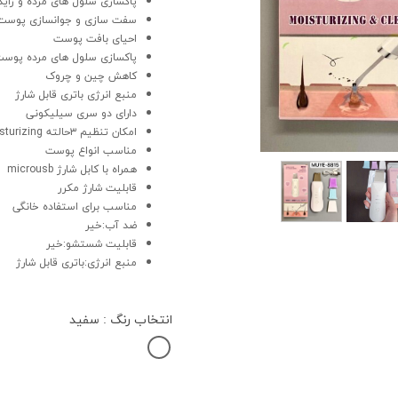
پاکسازی سلول های مرده و زاید
سفت سازی و جوانسازی پوست
احیای بافت پوست
پاکسازی سلول های مرده پوست،
کاهش چین و چروک
منبع انرژی باتری قابل شارژ
دارای دو سری سیلیکونی
امکان تنظیم ۳حالته lifting,cleaning,moisturizing
مناسب انواع پوست
همراه با کابل شارژ microusb
قابلیت شارژ مکرر
مناسب برای استفاده خانگی
ضد آب:خیر
قابلیت شستشو:خیر
منبع انرژی:باتری قابل شارژ
انتخاب رنگ
: سفید