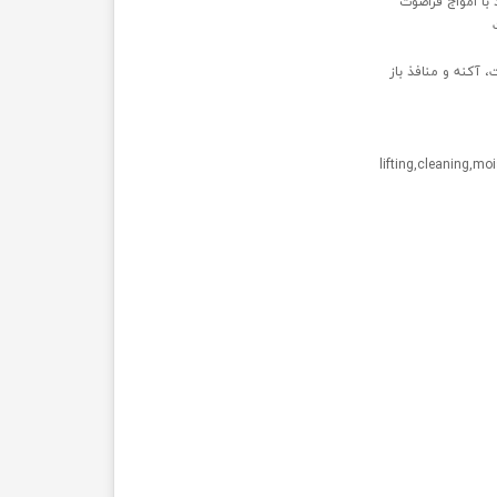
 با امواج فراصوت
 آکنه و منافذ باز