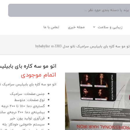
زیبایی و سلامت
مجله خبری
تماس با ما
نوشیدنی ساز
دستگاه موم گرم کن
اتو صورت
شستشو و نظافت
تو مو سه کاره بای بابیلیس سرامیک نانو مدل bybabylisr st-3303
آبمیوه گیری
دستگاه میکرودرم/ساکشن
سشوار
اتو دستی/پرسی/بخار
چایی ساز
بخار شوی
مخلوط کن
جارو برقی
اتو مو سه کاره بای بابیلیس سرامیک 
اسپرسو ساز
اتمام موجودی
آبسردکن
اتو مو سه کاره بای بابیلیس سرامیک نانو مدل st-3303
قوری و کتری
جنس صفحات: سرامیک
نوع صفحات: متوسط
گستره‌ی دما: 180 تا 200 درجه سانتی گراد
لوازم کاربردی آشپزخانه
سایر لوازم برقی
بیشینه‌ی دما: 200 درجه‌ی سانتی‌گراد
فن‌آوری تولید یون: خیر
سیستم خاموشی خودکار: بله