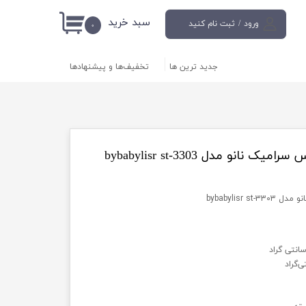
سبد خرید
ورود
/
ثبت نام کنید
۰
حساب کاربری من
جدید ترین ها
تخفیف‌ها و پیشنهادها
تغییر گذر واژه
سفارشات
خروج از حساب
کاربری
نانو مدل bybabylisr st-3303
bybabylisr 