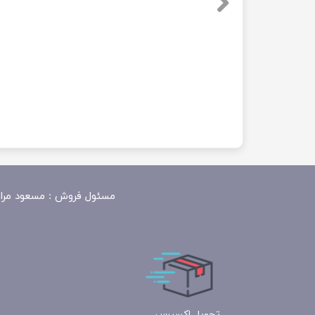
مسئول
فروش : مسعود مرادی 09100390818​​​​​​​ ​​​​​​​- فتحی مرادی 09183324943 - زمان پاسخگو
تحویل اکسپرس