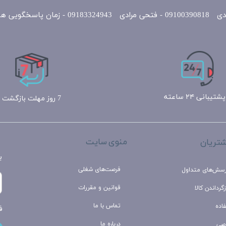
یی همه روزه 10 الی 22
پشتیبانی ۲۴ ساعته
7 روز مهلت بازگشت
منوی سایت
تریان
ب
فرصت‌های شغلی
رسش‌های متداول
قوانین و مقررات
گرداندن کالا
تماس با ما
اده
ف
درباره ما
صی