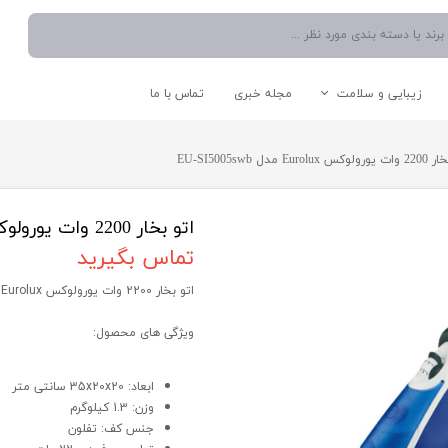
زیبایی و سلامت
مجله خبری
تماس با ما
نوشیدنی ساز
دستگاه موم گرم کن
اتو صورت
شستشو و نظافت
Eurolux مدل EU-SI5005swb
آبمیوه گیری
دستگاه میکرودرم/ساکشن
سشوار
اتو دستی/پرسی/بخار
چایی ساز
بخار شوی
مخلوط کن
جارو برقی
اتو بخار 2200 وات یورولوکس Eurolux مدل EU-SI5005swb
اسپرسو ساز
تماس بگیرید
آبسردکن
اتو بخار 2200 وات یورولوکس Eurolux مدل EU-SI5005swb
قوری و کتری
ویژگی های محصول:
لوازم کاربردی آشپزخانه
سایر لوازم برقی
ابعاد: 35x20x20 سانتی متر
وزن: 1.3 کیلوگرم
جنس کف: تفلون