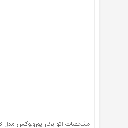
مشخصات اتو بخار یورولوکس مدل EU-SI5005SWB