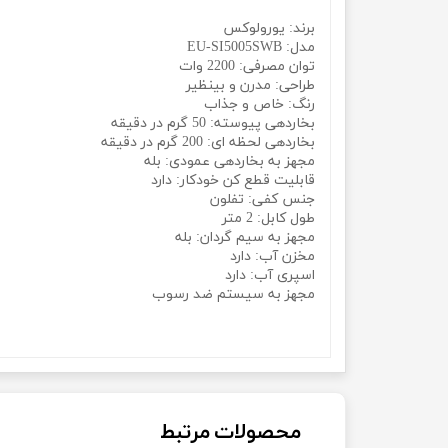
برند: یورولوکس
مدل: EU-SI5005SWB
توان مصرفی: 2200 وات
طراحی: مدرن و بینظیر
رنگ: خاص و جذاب
بخاردهی پیوسته: 50 گرم در دقیقه
بخاردهی لحظه ای: 200 گرم در دقیقه
مجهز به بخاردهی عمودی: بله
قابلیت قطع کن خودکار: دارد
جنس کفی: تفلون
طول کابل: 2 متر
مجهز به سیم گردان: بله
مخزن آب: دارد
اسپری آب: دارد
مجهز به سیستم ضد رسوب
یورولوکس Eurolux مدل EU-SI5005swb
محصولات مرتبط