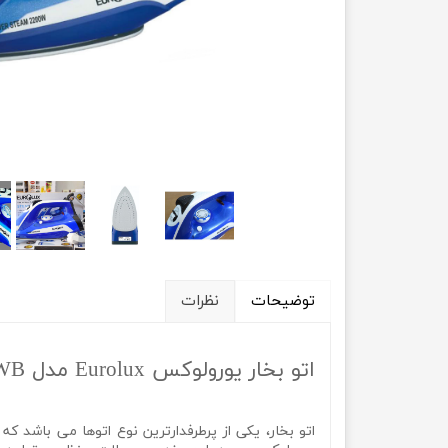
توضیحات
نظرات
اتو بخار یورولوکس Eurolux مدل EU-SI5005SWB
اتو بخار، یکی از پرطرفدارترین نوع اتوها می باشد که