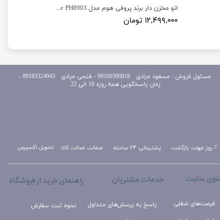
سرخ کن ترموزتا مدل فریتولوزا Frittolosa fryer Termozeta model
اتو مخزن دار برند پروفی هوم مدل Proffi Home PH8903
۱۲,۴۹۹,۰۰۰ تومان
مسئول
فروش : مسعود مرادی 09100390818​​​​​​​ ​​​​​​​- فتحی مرادی 09183324943 -
زمان پاسخگویی همه روزه 10 الی 22
تحویل اکسپرس
ضمانت اصالت کالا
پشتیبانی ۲۴ ساعته
7 روز مهلت بازگشت
نوی سایت
خدمات مشتریان
راهنمای خرید از فروشگاه
فرصت‌های شغلی
پاسخ به پرسش‌های متداول
نحوه ثبت سفارش