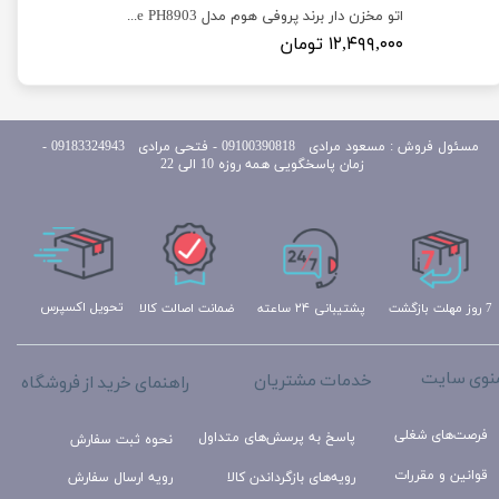
سرخ کن بدون روغن 8 لیتری برند نوال مدل Newal FRY-5127
اتو مخزن دار برند پروفی هوم مدل Proffi Home PH8903
۱۲,۴۹۹,۰۰۰ تومان
مسئول
فروش : مسعود مرادی 09100390818​​​​​​​ ​​​​​​​- فتحی مرادی 09183324943 -
زمان پاسخگویی همه روزه 10 الی 22
تحویل اکسپرس
ضمانت اصالت کالا
پشتیبانی ۲۴ ساعته
7 روز مهلت بازگشت
نوی سایت
خدمات مشتریان
راهنمای خرید از فروشگاه
فرصت‌های شغلی
پاسخ به پرسش‌های متداول
نحوه ثبت سفارش
قوانین و مقررات
رویه‌های بازگرداندن کالا
رویه ارسال سفارش