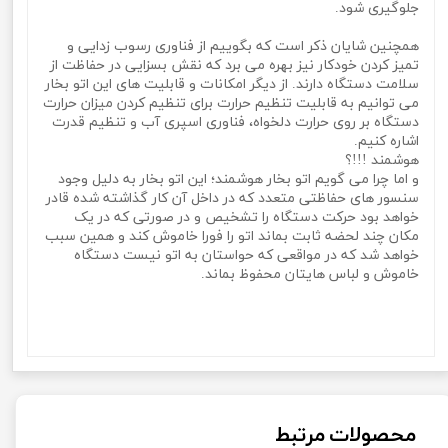
جلوگیری شود.
همچنین شایان ذکر است که بگوییم از فناوری رسوب زدایی و
تمیز کردن خودکار نیز بهره می برد که نقش بسزایی در حفاظت از
سلامت دستگاه دارند. از دیگر امکانات و قابلیت های این اتو بخار
می توانیم به قابلیت تنظیم حرارت برای تنظیم کردن میزان حرارت
دستگاه بر روی حرارت دلخواه، فناوری اسپری آب و تنظیم قدرت
اشاره کنیم.
هوشمند !!!؟
و اما چرا می گویم اتو بخار هوشمند؛ این اتو بخار به دلیل وجود
سنسور های حفاظتی متعدد که در داخل آن کار گذاشته شده قادر
خواهد بود حرکت دستگاه را تشخیص و در صورتی که در یک
مکان چند لحضه ثابت بماند اتو را فورا خاموش کند و همین سبب
خواهد شد که در مواقعی که حواستان به اتو نیست دستگاه
خاموش و لباس هایتان محفوظ بماند.
اتوی بخار هوشمند برند روگن آلمان مدل Rugen RU-1010اتوی
بخار هوشمند برند روگن آلمان مدل Rugen RU-1010اتوی بخار
هوشمند برند روگن آلمان مدل Rugen RU-1010
محصولات مرتبط