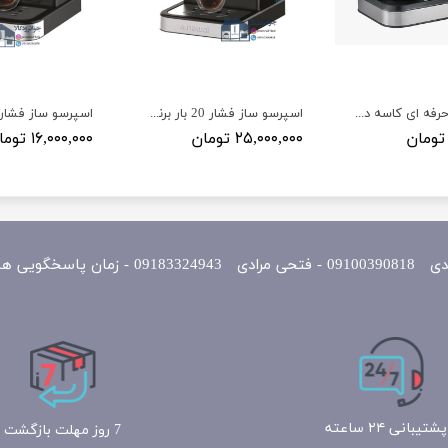
همزن برقی حرفه ای کاسه دار گوسونیک مدل Gosonic GSM-905
اسپرسو ساز فشار 20 بار برند نوال مدلNewal COF-3877
۲۵,۰۰۰,۰۰۰ تومان
۱۶,۰۰۰,۰۰۰ تومان
یی همه روزه 10 الی 22
پشتیبانی ۲۴ ساعته
7 روز مهلت بازگشت