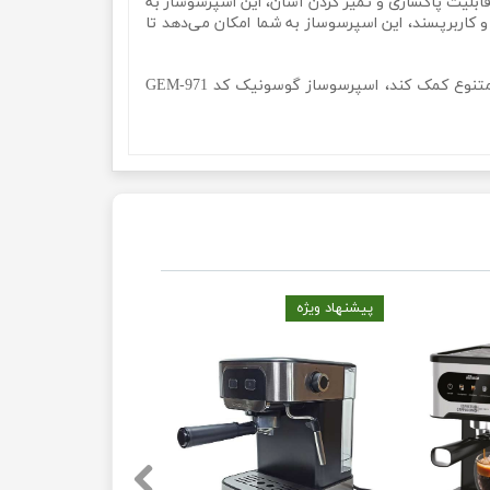
 قابلیت پاکسازی و تمیز کردن آسان، این اسپرسوساز به
 کاربرپسند، این اسپرسوساز به شما امکان می‌دهد تا
در نتیجه، اگر به دنبال یک قهوه و اسپرسو ساز با کیفیت، کارآمد و با طراحی زیبا هستید که به شما در تهیه‌ی قهوه‌های لذیذ و متنوع کمک کند، اسپرسوساز گوسونیک کد GEM-971
پیشنهاد ویژه