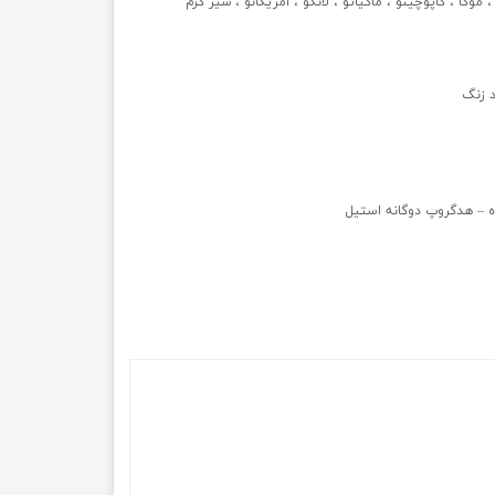
 موکا ، کاپوچینو ، ماکیاتو ، لانگو ، امریکانو ، شیر گرم
د زنگ
وه – هدگروپ دوگانه استیل