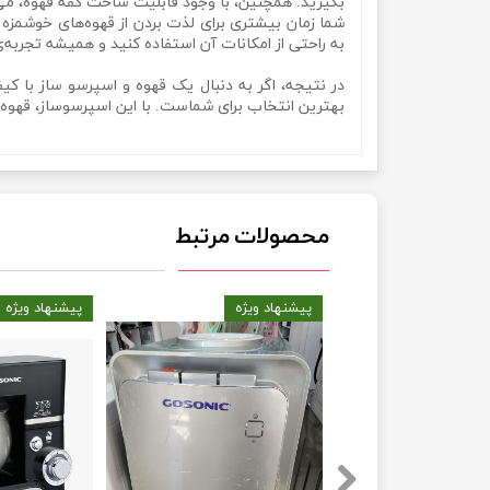
بگیرید. همچنین، با وجود قابلیت ساخت کفه قهوه، می‌تو
شما زمان بیشتری برای لذت بردن از قهوه‌های خوشمزه 
به راحتی از امکانات آن استفاده کنید و همیشه تجربه‌ی 
بهترین انتخاب برای شماست. با این اسپرسوساز، قهوه‌
اسپرسو ساز 1400 وات برند گوسونیک مدل Gosonic Gem-971اسپرسو ساز 1400 وات برند گوسونیک مدل Gosonic Gem-971اسپرسو ساز 1400 وات برند گوسونیک مدل Gosonic Gem-971
محصولات مرتبط
یژه
پیشنهاد ویژه
پیشنهاد ویژه