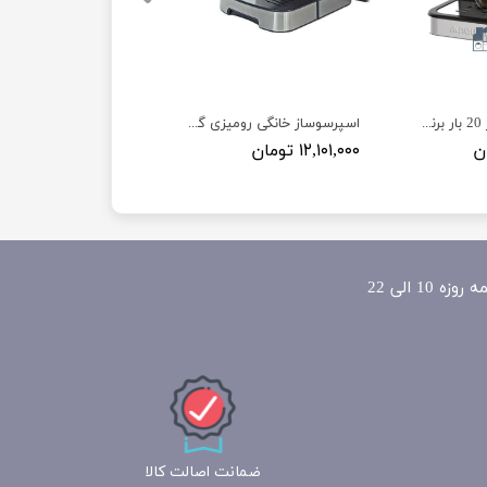
اسپرسو ساز فشار 20 بار برند نوال مدلNewal COF-3875
اسپرسوساز خانگی رومیزی گوسونیک مدل Gosonic Gem-869
۱۲,۱۰۱,۰۰۰ تومان
ضمانت اصالت کالا