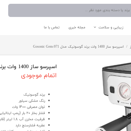
زیبایی و سلامت
مجله خبری
تماس با ما
نوشیدنی ساز
دستگاه موم گرم کن
اتو صورت
شستشو و نظافت
اسپرسو ساز 1400 وات برند گوسونیک مدل Gosonic Gem-971
آبمیوه گیری
دستگاه میکرودرم/ساکشن
سشوار
اتو دستی/پرسی/بخار
چایی ساز
بخار شوی
مخلوط کن
جارو برقی
اسپرسو ساز 1400 وات برند گوسونیک مدل Gosonic Gem-971
اسپرسو ساز
اتمام موجودی
آبسردکن
اسپرسو ساز 1400 وات برند گوسونیک مدل Gosonic Gem-971
قوری و کتری
برند گوسونیک
رنگ مشکی سیلور
توان مصرفی 1400 وات
لوازم کاربردی آشپزخانه
سایر لوازم برقی
فشار بخار 20 بار (پمپ ایتالیایی ULKA)
ظرفیت مخزن آب 1.8 لیتر (قابل جداسازی)
عقربه فشارسنج دارد