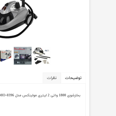
توضیحات
نظرات
بخارشوی 1800 واتی 2 لیتری مولینکس مدل Moulinex MO-0396