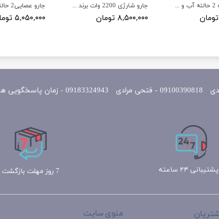
جارو ایستاده 2 حالته آب و خاک برند نیولایف مدل NewLife
جارو شارژی 2200 وات برند گوسونیک مدل Gosonic GSV-1122
۸,۵۰۰,۰۰۰ تومان
۵,۰۵۰,۰۰۰ تومان
یی همه روزه 10 الی 22
پشتیبانی ۲۴ ساعته
7 روز مهلت بازگشت
منوی سایت
تریان