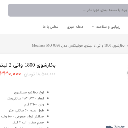
زیبایی و سلامت
مجله خبری
تماس با ما
نوشیدنی ساز
دستگاه موم گرم کن
اتو صورت
شستشو و نظافت
بخارشوی 1800 واتی 2 لیتری مولینکس مدل Moulinex MO-0396
آبمیوه گیری
دستگاه میکرودرم/ساکشن
سشوار
اتو دستی/پرسی/بخار
چایی ساز
بخار شوی
مخلوط کن
جارو برقی
بخارشوی 1800 واتی 2 لیتری مولینکس مدل Moulinex MO-0396
اسپرسو ساز
۱۰,۳۳۰,۰۰۰ تو
۱۸,۵۰۰,۰۰۰ تومان
آبسردکن
بخارشوی 1800 واتی 2 لیتری مولینکس مدل Moulinex MO-0396
قوری و کتری
نوع بخارشو سیلندری
ابعاد ۴۰*۲۸*۲۸ سانتی‌متر
وزن ۳۹۰۰ گرم
لوازم کاربردی آشپزخانه
سایر لوازم برقی
طول سیم ۶۰ سانتی متر
حداکثر توان مصرفی ۱۸۰۰ وات
حجم مخزن آب ۲ لیتر