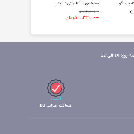
جارو عصایی2 حالته برند گوسونیک مدل Gosonic GSV-1118
بخارشوی 1800 واتی 2 لیتری مولینکس مدل Moulinex MO-0396
۱۸,۵۰۰,۰۰۰ تومان
۱۰,۳۳۰,۰۰۰ تومان
ضمانت اصالت کالا