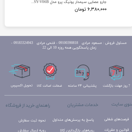
جارو عصایی2 حالته برند گوسونیک مدل Gosonic GSV-1118
جارو عصایی سیمدار یونیک پرو مدل Unique SY-V06B
۶,۳۸۰,۰۰۰ تومان
مسئول
فروش : مسعود مرادی 09100390818​​​​​​​ ​​​​​​​- فتحی مرادی 09183324943 -
زمان پاسخگویی همه روزه 10 الی 22
تحویل اکسپرس
ضمانت اصالت کالا
پشتیبانی ۲۴ ساعته
7 روز مهلت بازگشت
نوی سایت
خدمات مشتریان
راهنمای خرید از فروشگاه
فرصت‌های شغلی
پاسخ به پرسش‌های متداول
نحوه ثبت سفارش
قوانین و مقررات
رویه‌های بازگرداندن کالا
رویه ارسال سفارش