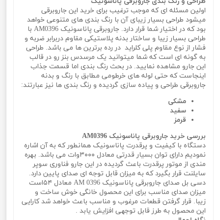
طراحی و رنگ بندی جاروبرقی پاناسونیک
اولین مسئله ای که موجب ترغیب برای خرید این جاروبرقی
میشود طراحی بسیار زیبای آن با رنگ بندی های متنوعی خواهد
بود که در اختیار شما قرار دارد. جاروبرقی پاناسونیک AM0396 با
طراحی بسیار زیبا و ساختار بدنه پلاستیکی مقاوم دربرابر ضربه و
فشار از نوع مقاوم پلی کلراید در رده برترین ها می باشد. طراحی
به گونه ای است که شما میتوانید یک مرسدس بنز رو در قالب
این جارو مشاهده نمایید. در بحث رنگ بندی اما قسمت جذاب
اینجاست که حتی لوله های خرطومی مطابق با رنگ و بدنه
جاروبرقی طراحی و پیاده سازی گردیده و رنگ بندی ها نیز عبارتند:
مشکی
سفید
قرمز
بررسی خرید جاروبرقی پاناسونیک AM0396
دستگاه با کیفیت و پرقدرت پاناسونیک همانطور که به آن اشاره
نمودیم دارای توان بسیار قدرتی معادل ۳۰۰۰وات می باشد. بهره
مندی از موتور پرقدرت باعث گردیده در این جارو فناوری سوپر
سایلنت قرار بگیرد که به میزان قابل توجه ای صدای پایین دارد.
دسی بل صدای جاروبرقی پاناسونیک AM 0396 معادل ۵۴است
میزان صدای مناسب برای این محصول خانگی خوش ساخت و
زیبا. قرار گرفتن قطعات مرغوب و مناسب باعث خواهد شد کارایی
این محصول به طرز قابل توجهی افزایش یابد .