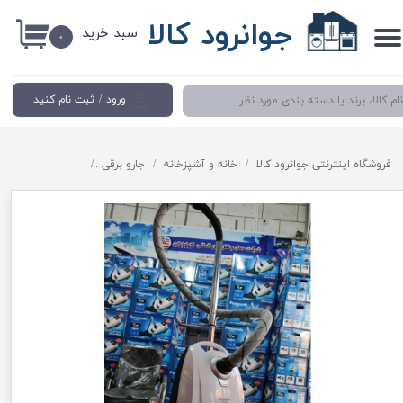
جوانرود کالا
سبد خرید
حساب کاربری من
۰
تغییر گذر واژه
ورود
/
ثبت نام کنید
سفارشات
خروج از حساب کاربری
فروشگاه اینترنتی جوانرود کالا
خانه و آشپزخانه
جارو برقی
جاروبرقی برند پاناسونیک ۳۰۰۰ وات مدل 6