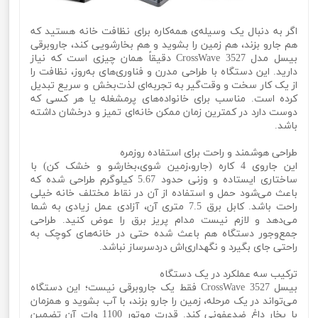
اگر به دنبال یک وسیله‌ی همه‌کاره برای نظافت خانه هستید که
هم جارو بزند، هم زمین را بشوید و هم بخارشویی کند، جاروبرقی
بیسل مدل CrossWave 3527 دقیقاً همان چیزی است که نیاز
دارید. این دستگاه با طراحی مدرن و فناوری‌های به‌روز، نظافت را
از یک کار سخت و وقت‌گیر به تجربه‌ای لذت‌بخش و سریع تبدیل
کرده است. مناسب برای خانواده‌های پرمشغله یا هر کسی که
دوست دارد در کمترین زمان ممکن خانه‌ای تمیز و درخشان داشته
باشد.
طراحی هوشمند و راحت برای استفاده روزمره
این جاروی 4 کاره (جارو،زمین شوی،بخارشو و خشک کن) با
ساختاری ایستاده و وزنی حدود 5.67 کیلوگرم طراحی شده که
باعث می‌شود حمل و استفاده از آن در نقاط مختلف خانه خیلی
راحت باشد. کابل برق 7.5 متری آن، آزادی عمل زیادی به شما
می‌دهد و لازم نیست مدام پریز برق را عوض کنید. طراحی
جمع‌وجور دستگاه هم باعث شده حتی در خانه‌های کوچک به
راحتی جای بگیرد و نگهداری‌اش دردسرساز نباشد.
ترکیب سه عملکرد در یک دستگاه
بیسل CrossWave 3527 فقط یک جاروبرقی نیست؛ این دستگاه
می‌تواند در یک مرحله، زمین را جارو بزند، با آب بشوید و همزمان
با بخار داغ ضدعفونی کند. قدرت موتور 1100 وات آن تضمین