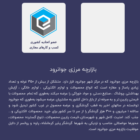
بازارچه مرزی جوانرود​​​​​​​
بازارچه مرزی جوانرود که در مرکز شهر جوانرود قرار دارد. متشکل از بیش از ۳۵۰ غرفه و تعداد
زیادی پاساژ و مغازه است که انواع محصولات و لوازم الکتریکی ، لوازم خانگی ، آرایش
بهداشتی ،پوشاک ، صنایع دستی و مواد خوراکی را عرضه میکند به‌طوری که تمام محصولات با
قیمتی پایین تر و به صرفه تر از بازار داخل کشور به مشتریان عرضه میشود به‌طوری که جوانرود
توانسته در سالهای اخیر به قطب گردشگری و عرضه محصول در غرب کشور تبدیل شود و
سالانه ۱ میلیون و ۳۰۰ هزار گردشگر را از سر تا سر کشور برای خرید محصولات الکتریکی و...
جذب کند. امنیت کامل شهر و شهرستان، قیمت پایین محصولات، تنوع گسترده محصولات،
محورها مواصلاتی مناسب و نزدیکی به شهرها گردشگر پذیر کرمانشاه، پاوه و روانسر از دلایل
موفقیت بازارچه مرزی جوانرود است.