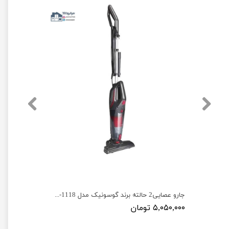
جارو شارژی 2200 وات برند گوسونیک مدل Gosonic GSV-1122
جارو عصایی2 حالته برند گوسونیک مدل Gosonic GSV-1118
۵,۰۵۰,۰۰۰ تومان