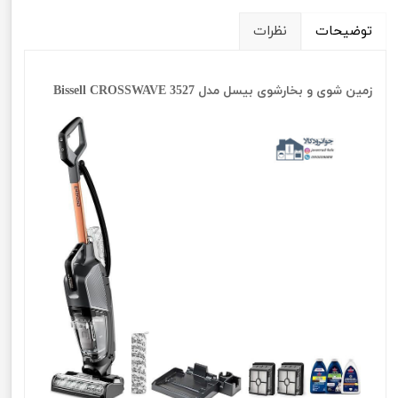
توضیحات
نظرات
زمین شوی و بخارشوی بیسل مدل Bissell CROSSWAVE 3527