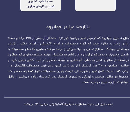
بازارچه مرزی جوانرود​​​​​​​
بازارچه مرزی جوانرود که در مرکز شهر جوانرود قرار دارد. متشکل از بیش از ۳۵۰ غرفه و تعداد
زیادی پاساژ و مغازه است که انواع محصولات و لوازم الکتریکی ، لوازم خانگی ، آرایش
بهداشتی ،پوشاک ، صنایع دستی و مواد خوراکی را عرضه میکند به‌طوری که تمام محصولات با
قیمتی پایین تر و به صرفه تر از بازار داخل کشور به مشتریان عرضه میشود به‌طوری که جوانرود
توانسته در سالهای اخیر به قطب گردشگری و عرضه محصول در غرب کشور تبدیل شود و
سالانه ۱ میلیون و ۳۰۰ هزار گردشگر را از سر تا سر کشور برای خرید محصولات الکتریکی و...
جذب کند. امنیت کامل شهر و شهرستان، قیمت پایین محصولات، تنوع گسترده محصولات،
محورها مواصلاتی مناسب و نزدیکی به شهرها گردشگر پذیر کرمانشاه، پاوه و روانسر از دلایل
موفقیت بازارچه مرزی جوانرود است.
تمام حقوق این سایت متعلق به
نام فروشگاه اینترنتی جوانرود کالا
می‌باشد.