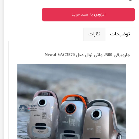
افزودن به سبد خرید
توضیحات
نظرات
جاروبرقی 2500 واتی نوال مدل Newal VAC3570