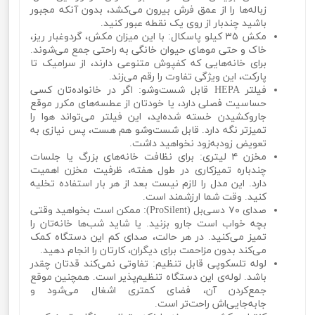
زباله‌ها را از عمق فرش بیرون می‌کشد، بدون آنکه مجبور
باشید چندبار از روی یک نقطه عبور کنید.
مکش ۳۵ کیلو پاسکال: با این میزان مکش، گردوغبار ریز،
خاک و حتی موهای حیوان خانگی به راحتی جمع می‌شوند.
برای خانه‌هایی که کفپوش متنوعی دارند، از سرامیک تا
پارکت، این ویژگی تفاوت را رقم می‌زند.
فیلتر HEPA قابل شست‌وشو: اگر در خانواده‌تان کسی
حساسیت فصلی دارد، یا خودتان از عطسه‌های مکرر موقع
جاروکشیدن خسته شده‌اید، این فیلتر می‌تواند هوا را
تمیزتر نگه دارد. قابل شست‌وشو هم هست، پس نیازی به
تعویض زودبه‌زود نخواهید داشت.
مخزن ۴ لیتری: برای نظافت خانه‌های بزرگ یا جلسات
چندباره تمیزکاری در طول هفته، ظرفیت مخزن اهمیت
دارد. این مدل را لازم نیست بعد از هر بار استفاده تخلیه
کنید. وقت شما ارزشمند است.
صدای ۷۰ دسی‌بل (ProSilent): ممکن است بخواهید وقتی
بچه خواب است جارو بزنید. یا شاید شب‌ها خانه‌تان را
تمیز می‌کنید. در هر حالت، صدای کم این دستگاه کمک
می‌کند بدون مزاحمت برای دیگران، کارتان را انجام دهید.
لوله تلسکوپی قابل تنظیم: تفاوتی نمی‌کند قدتان چقدر
باشد. لوله‌ی این دستگاه تنظیم‌پذیر است. همچنین موقع
جمع‌کردن آن، فضای کمتری اشغال می‌شود و
جابه‌جایی‌اش راحت‌تر است.