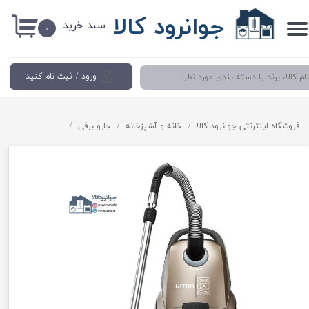
جوانرود کالا
سبد خرید
حساب کاربری من
۰
تغییر گذر واژه
ورود
/
ثبت نام کنید
سفارشات
خروج از حساب کاربری
فروشگاه اینترنتی جوانرود کالا
خانه و آشپزخانه
جارو برقی
جاروبرقی 2500 واتی نوال مدل Newal VAC3570