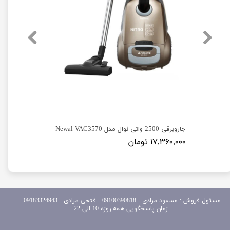
جارو عصایی سیمدار یونیک پرو مدل Unique SY-V06B
جاروبرقی 2500 واتی نوال مدل Newal VAC3570
۱۷,۳۶۰,۰۰۰ تومان
مسئول
فروش : مسعود مرادی 09100390818​​​​​​​ ​​​​​​​- فتحی مرادی 09183324943 -
زمان پاسخگویی همه روزه 10 الی 22