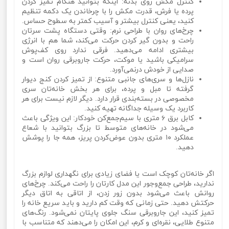
کنترل مکش روی بدنه: اینکه بتوانید هنگام تمیز کردن
پرده یا فرش، قدرت مکش را با چرخاندن یک دکمه تنظیم
کنید، یعنی کنترل بیشتر و آسیب کمتر به سطوح حساس.
چرخ‌های روان با طراحی نرم: وقتی دستگاه پشت سرتان
راحت و بدون گیر کردن حرکت می‌کند، شما هم با انرژی
بیشتری ادامه می‌دهید. فرقی ندارد روی کف‌پوش
سرامیکی باشید یا موکت، حرکت جاروبرقی روان است و
صدایی از خودش درنمی‌آورد.
نازل‌ها و سری‌های جانبی متنوع: از تمیز کردن کنج دیوار
گرفته تا مبل و پرده، برای هر بخش خانه‌تان سری
مخصوصی در بسته‌بندی قرار دارد. دیگر لازم نیست برای هر
کاربرد یک وسیله جداگانه تهیه کنید.
کابل برق ۶ متری با سیم‌جمع‌کن خودکار: این ویژگی باعث
می‌شود در خانه‌های متوسط تا بزرگ بتوانید با شعاع
عملکرد ۱۰ متری بدون عوض‌کردن پریز، همه جا را پوشش
دهید.
اگر خانه‌تان کوچک است یا فضای زیادی برای نگهداری لوازم بزرگ
ندارید، طراحی جمع‌وجور این مدل کارتان را راحت می‌کند. چرخ‌های
روانش باعث می‌شود بدون زور زدن، از اتاقی به اتاق دیگر
حرکتش دهید. حتی زمانی که وقت کم دارید و باید سریع خانه را
تمیز کنید، این جاروبرقی سنگ جلوی پایتان نمی‌شود. رنگ‌های
متنوع طلایی، نقره‌ای و کرم، این امکان را می‌دهند که متناسب با