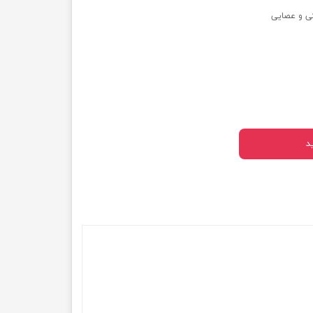
تی و عصایی
د