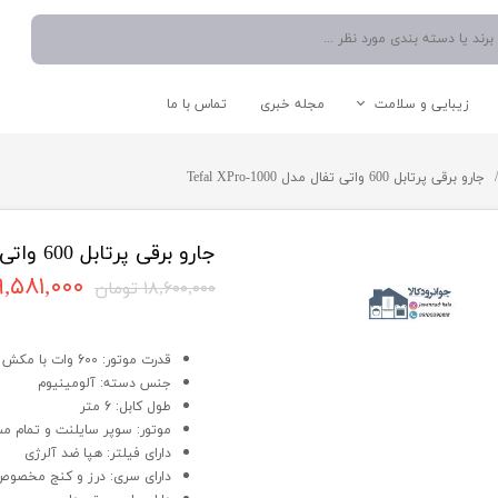
زیبایی و سلامت
مجله خبری
تماس با ما
نوشیدنی ساز
دستگاه موم گرم کن
اتو صورت
شستشو و نظافت
جارو برقی پرتابل 600 واتی تفال مدل Tefal XPro-1000
آبمیوه گیری
دستگاه میکرودرم/ساکشن
سشوار
اتو دستی/پرسی/بخار
چایی ساز
بخار شوی
مخلوط کن
جارو برقی
جارو برقی پرتابل 600 واتی تفال مدل Tefal XPro-1000
اسپرسو ساز
۹,۵۸۱,۰۰۰ توما
۱۸,۶۰۰,۰۰۰ تومان
آبسردکن
جارو برقی پرتابل 600 واتی تفال مدل Tefal XPro-1000
قوری و کتری
قدرت موتور: 600 وات با مکش 1800 پاسکال
جنس دسته: آلومینیوم
طول کابل: 6 متر
لوازم کاربردی آشپزخانه
سایر لوازم برقی
موتور: سوپر سایلنت و تمام 
دارای فیلتر: هپا ضد آلرژی
دارای سری: درز و کنج مخصوص