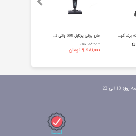
جارو عصایی2 حالته برند گوسونیک مدل Gosonic GSV-1118
جارو برقی پرتابل 600 واتی تفال مدل Tefal XPro-1000
۱۸,۶۰۰,۰۰۰ تومان
۹,۵۸۱,۰۰۰ تومان