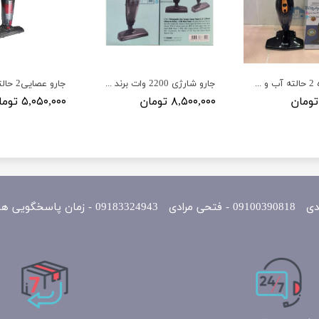
جارو ایستاده 2 حالته آب و خاک برند نیولایف مدل NewLife
جارو شارژی 2200 وات برند گوسونیک مدل Gosonic GSV-1122
۸,۵۰۰,۰۰۰ تومان
۵,۰۵۰,۰۰۰ تومان
یی همه روزه 10 الی 22