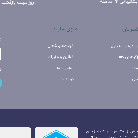
پشتیبانی ۲۴ ساعته
7 روز مهلت بازگشت
منوی سایت
تریان
ب
فرصت‌های شغلی
رسش‌های متداول
قوانین و مقررات
گرداندن کالا
تماس با ما
اده
ف
درباره ما
صی
بازارچه مرزی جوانرود که در مرکز شهر جوانرود قرار دارد. متشکل از بیش از ۳۵۰ غرفه و تعداد زیادی
انگی ، آرایش بهداشتی ،پوشاک ،