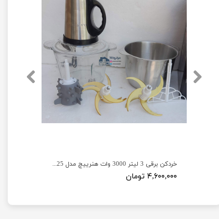
خردکن سیلور کرست 1800 وات 3.8 لیتر مدل Silver Crest SV-6188
خردکن برقی 3 لیتر 3000 وات هنرییچ مدل HEINRICHS SL-2025
۴,۶۰۰,۰۰۰ تومان