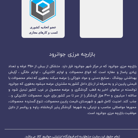
بازارچه مرزی جوانرود​​​​​​​
بازارچه مرزی جوانرود که در مرکز شهر جوانرود قرار دارد. متشکل از بیش از ۳۵۰ غرفه و تعداد
زیادی پاساژ و مغازه است که انواع محصولات و لوازم الکتریکی ، لوازم خانگی ، آرایش
بهداشتی ،پوشاک ، صنایع دستی و مواد خوراکی را عرضه میکند به‌طوری که تمام محصولات با
قیمتی پایین تر و به صرفه تر از بازار داخل کشور به مشتریان عرضه میشود به‌طوری که جوانرود
توانسته در سالهای اخیر به قطب گردشگری و عرضه محصول در غرب کشور تبدیل شود و
سالانه ۱ میلیون و ۳۰۰ هزار گردشگر را از سر تا سر کشور برای خرید محصولات الکتریکی و...
جذب کند. امنیت کامل شهر و شهرستان، قیمت پایین محصولات، تنوع گسترده محصولات،
محورها مواصلاتی مناسب و نزدیکی به شهرها گردشگر پذیر کرمانشاه، پاوه و روانسر از دلایل
موفقیت بازارچه مرزی جوانرود است.
تمام حقوق این سایت متعلق به
نام فروشگاه اینترنتی جوانرود کالا
می‌باشد.