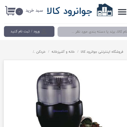
جوانرود کالا
سبد خرید
حساب کاربری من
۰
تغییر گذر واژه
ورود
/
ثبت نام کنید
سفارشات
خروج از حساب کاربری
فروشگاه اینترنتی جوانرود کالا
خانه و آشپزخانه
خردکن
خردکن دونالکس مدلFood Chopper Donalex dn-204 JN106