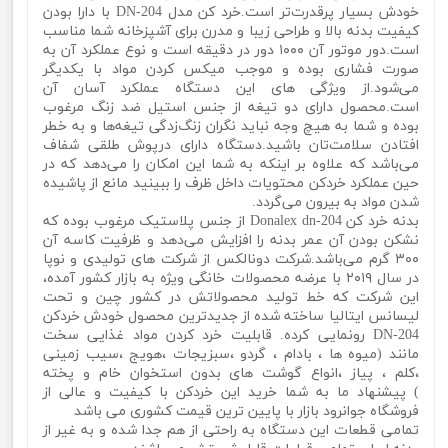
خودش بسیار پرقدرت‌تر است.خرد کن مدل DN-204 با دارا بودن
کیفیت بدنه بالا و طراحی زیبا و مدرن برای آشپزخانه شما مناسب
است.دور موتور آن ۱۰۰۰ دور در دقیقه است و نوع عملکرد آن به
صورت فشاری بوده و موجب میکس کردن مواد با یکدیگر
می‌شود.از ویژگی های این دستگاه عملکرد آسان آن
است.محصول دارای دو تیغه از جنس استیل ضد زنگ مرغوب
بوده و شما به ‌هیچ‌ وجه نباید نگران زنگ‌زدگی تیغه‌ها و به خطر
افتادن سلامت‌تان باشید.دستگاه دارای درپوش طلقی شفاف
می‌باشد که علاوه بر اینکه به شما این امکان را می‌دهد که در
حین عملکرد خردکن محتویات داخل ظرف را ببینید مانع از پاشیده
شدن مواد به بیرون می‌گردد.
بدنه خرد کن Donalex dn-204 از جنس پلاستیک مرغوب بوده که
نشکن بودن آن عمر بدنه را افزایش می‌دهد و ظرفیت کاسه آن
۳۰۰ گرم می‌باشد.شرکت دونالکس از شرکت های تولیدی و نوپا
در سال ۲۰۱۹ با عرضه محصولات خانگی ویژه به بازار کشور آمده،
این شرکت که خط تولید محصولاتش در کشور چین و تحت
لیسانس ایتالیا ساخته شده از جدیدترین محصول خودش خردکن
DN-204 رونمایی کرده. قابلیت خرد کردن مواد غذایی سخت
مانند (میوه ها ، بادام ، گردو ،سبزیجات ،هویج ،سیب زمینی
،کلم ، پیاز ،انواع گوشت های بدون استخوان خام و پخته
) پیشنهاد ما به شما خرید این خردکن با کیفیت و عالی از
فروشگاه جوانرود بازار با پایین ترین قیمت کشوری می باشد
تمامی قطعات این دستگاه به راحتی از هم جدا شده و به غیر از