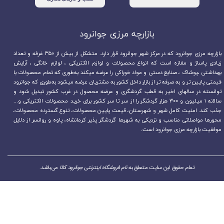
بازارچه مرزی جوانرود​​​​​​​
بازارچه مرزی جوانرود که در مرکز شهر جوانرود قرار دارد. متشکل از بیش از ۳۵۰ غرفه و تعداد
زیادی پاساژ و مغازه است که انواع محصولات و لوازم الکتریکی ، لوازم خانگی ، آرایش
بهداشتی ،پوشاک ، صنایع دستی و مواد خوراکی را عرضه میکند به‌طوری که تمام محصولات با
قیمتی پایین تر و به صرفه تر از بازار داخل کشور به مشتریان عرضه میشود به‌طوری که جوانرود
توانسته در سالهای اخیر به قطب گردشگری و عرضه محصول در غرب کشور تبدیل شود و
سالانه ۱ میلیون و ۳۰۰ هزار گردشگر را از سر تا سر کشور برای خرید محصولات الکتریکی و...
جذب کند. امنیت کامل شهر و شهرستان، قیمت پایین محصولات، تنوع گسترده محصولات،
محورها مواصلاتی مناسب و نزدیکی به شهرها گردشگر پذیر کرمانشاه، پاوه و روانسر از دلایل
موفقیت بازارچه مرزی جوانرود است.
تمام حقوق این سایت متعلق به
نام فروشگاه اینترنتی جوانرود کالا
می‌باشد.