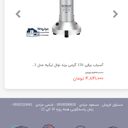
آسیاب صنعتی 400 گرمی برند پروفی مکس مدل ProfiMax PM-400
آسیاب برقی 150 گرمی برند نوال ترکیه مدل Newal COF-3823
۵,۴۶۰,۰۰۰ تومان
۴,۸۴۱,۰۰۰ تومان
مسئول
فروش : مسعود مرادی 09100390818​​​​​​​ ​​​​​​​- فتحی مرادی 09183324943 -
زمان پاسخگویی همه روزه 10 الی 22