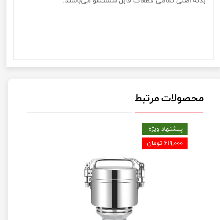
بدنه اصلی تمامی قطعات قابل شستشو می‌باشند.
خردکن دونالکس مدلFood Chopper Donalex dn-204
JN106خردکن دونالکس مدلFood Chopper Donalex dn-204
JN106خردکن دونالکس مدلFood Chopper Donalex dn-204
JN106خردکن دونالکس مدلFood Chopper Donalex dn-204 JN106
محصولات مرتبط
پیشنهاد ویژه
۶۱۹,۰۰۰ تومان