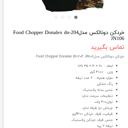
خردکن دونالکس مدلFood Chopper Donalex dn-204
JN106
تماس بگیرید
خردکن دونالکس مدلFood Chopper Donalex dn-204 JN106
ابعاد : ۲۰ × ۱۶ × ۳۵ cm
وزن : ۴۰۰۰ گرم
موارد همراه : ۲ عدد تیغه
رنگ مشکی
جنس بدنه پلاستیک
تنظیمات سرعت ندارد
توان400 وات
چرخش دو طرفه ندارد
ظرفیت ظرف خردکن 300گرم
جنس ظرف خردکن پلاستیک
تیغه 2 پره