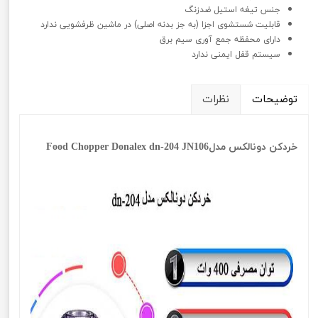
جنس تیغه استیل ضدزنگ
قابلیت شستشوی اجزا (به جز بدنه اصلی) در ماشین ظرفشویی ندارد
دارای محفظه جمع آوری سیم برق
سیستم قفل ایمنی ندارد
توضیحات
نظرات
خردکن دونالکس مدلFood Chopper Donalex dn-204 JN106