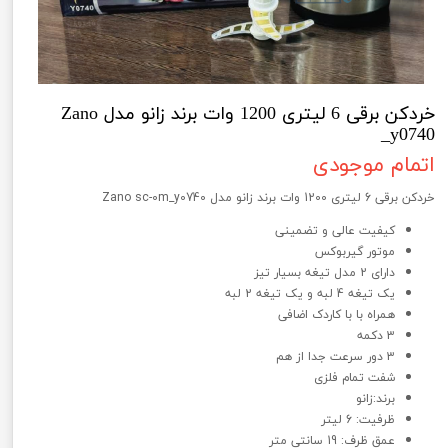
خردکن برقی 6 لیتری 1200 وات برند زانو مدل Zano
_y0740
اتمام موجودی
خردکن برقی 6 لیتری 1200 وات برند زانو مدل Zano sc-0m_y0740
کیفیت عالی و تضمینی
موتور گیربوکس
دارای 2 مدل تیغه بسیار تیز
یک تیغه 4 لبه و یک تیغه 2 لبه
همراه با با کاردک اضافی
3 دکمه
3 دور سرعت جدا از هم
شفت تمام فلزی
برند:زانو
ظرفیت: 6 لیتر
عمق ظرف: 19 سانتی‌ متر