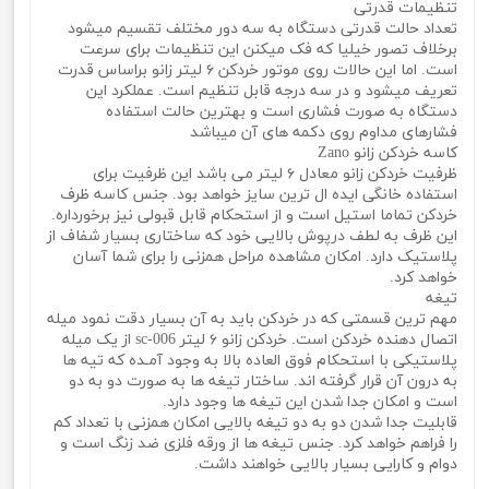
تنظیمات قدرتی
تعداد حالت قدرتی دستگاه به سه دور مختلف تقسیم میشود
برخلاف تصور خیلیا که فک میکنن این تنظیمات برای سرعت
است. اما این حالات روی موتور خردکن ۶ لیتر زانو براساس قدرت
تعریف میشود و در سه درجه قابل تنظیم است. عملکرد این
دستگاه به صورت فشاری است و بهترین حالت استفاده
فشارهای مداوم روی دکمه های آن میباشد
کاسه خردکن زانو Zano
ظرفیت خردکن زانو معادل ۶ لیتر می باشد این ظرفیت برای
استفاده خانگی ایده ال ترین سایز خواهد بود. جنس کاسه ظرف
خردکن تماما استیل است و از استحکام قابل قبولی نیز برخورداره.
این ظرف به لطف درپوش بالایی خود که ساختاری بسیار شفاف از
پلاستیک دارد. امکان مشاهده مراحل همزنی را برای شما آسان
خواهد کرد.
تیغه
مهم ترین قسمتی که در خردکن باید به آن بسیار دقت نمود میله
اتصال دهنده خردکن است. خردکن زانو ۶ لیتر sc-006 از یک میله
پلاستیکی با استحکام فوق العاده بالا به وجود آمـده که تیه ها
به درون آن قرار گرفته اند. ساختار تیغه ها به صورت دو به دو
است و امکان جدا شدن این تیغه ها وجود دارد.
قابلیت جدا شدن دو به دو تیغه بالایی امکان همزنی با تعداد کم
را فراهم خواهد کرد. جنس تیغه ها از ورقه فلزی ضد زنگ است و
دوام و کارایی بسیار بالایی خواهند داشت.
خردکن برقی 6 لیتری 5800 وات برند زانو مدل Zano sc-006خردکن