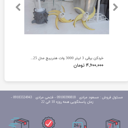
خردکن سیلور کرست 1800 وات 3.8 لیتر مدل Silver Crest SV-6188
خردکن برقی 3 لیتر 3000 وات هنرییچ مدل HEINRICHS SL-2025
۴,۶۰۰,۰۰۰ تومان
مسئول
فروش : مسعود مرادی 09100390818​​​​​​​ ​​​​​​​- فتحی مرادی 09183324943 -
زمان پاسخگویی همه روزه 10 الی 22