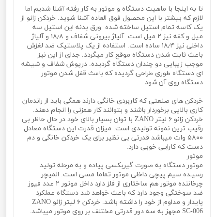
تا به اینجا با ماهیت دستگاه و موتور به کار رفته آشنا شدیم اما
لازم که بیشتر با این محصول فوق العاده آشنا شوید. خردکن زانو از
یک کاسه تمام استیل ساخته شده ورق بدنه این استیل سه
میل و کفه نیز ۲ میل است. آلیاژ بیرونی شفاف و ۱۸٫۸ و آلیاژ
داخلی نیز ۱۸٫۴ ساده است. استفاده از یک پلاستیک ضد لغزش
باعث ثابت شدن دستگاه موقع کار میگردد. جدای از این نیز
موجب زیبایی دو چندان دستگاه گردیده. درپوش شفاف و شیشه
ای دستگاه طوری طراحی گردیده که باعث قفل شدن موتور
دستگاه روی آن شود
خردکن های صنعتی که کاربردی خانگی دارند همگی باید از راندمان
کاری بالایی برخوردار باشند و بتوانند کار همزنی را انجام دهند.
خردکن زانو ۶ لیتر ZANO با توان بسیار بالای خود در حال حاظر بی
رقیب ترین نمونه تولیدی است. میزان قدرت این دستگاه معادل
۵۸۰۰ وات میباشد قدرتی بی نظیر برای یک خردکن خانگی و دم
دست که کارایی خوبی دارد.
موتور
موتور دستگاه به صورت گیربکسی پیاده و به مرحله تولید
رسیـده سیم پیچی داخلی موتور تماما مسی است. المیچر
چرخاننده موتور هم ساختاری از فلز دارد داخل موتور ۲ عدد فیوز
ضد سوختگی وجود دارد که باعث خواهد شد دستگاه عملکرد
پایدار و مداوم از خود را داشته باشد. خردکن ۶ لیتر زانو ZANO
SC-006 مجهز به سه دور قدرتی مختلف بر روی موتور میباشد.