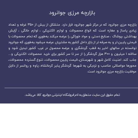
بازارچه مرزی جوانرود​​​​​​​
بازارچه مرزی جوانرود که در مرکز شهر جوانرود قرار دارد. متشکل از بیش از ۳۵۰ غرفه و تعداد
زیادی پاساژ و مغازه است که انواع محصولات و لوازم الکتریکی ، لوازم خانگی ، آرایش
بهداشتی ،پوشاک ، صنایع دستی و مواد خوراکی را عرضه میکند به‌طوری که تمام محصولات با
قیمتی پایین تر و به صرفه تر از بازار داخل کشور به مشتریان عرضه میشود به‌طوری که جوانرود
توانسته در سالهای اخیر به قطب گردشگری و عرضه محصول در غرب کشور تبدیل شود و
سالانه ۱ میلیون و ۳۰۰ هزار گردشگر را از سر تا سر کشور برای خرید محصولات الکتریکی و...
جذب کند. امنیت کامل شهر و شهرستان، قیمت پایین محصولات، تنوع گسترده محصولات،
محورها مواصلاتی مناسب و نزدیکی به شهرها گردشگر پذیر کرمانشاه، پاوه و روانسر از دلایل
موفقیت بازارچه مرزی جوانرود است.
تمام حقوق این سایت متعلق به
نام فروشگاه اینترنتی جوانرود کالا
می‌باشد.