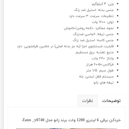
وزن: 4 کیلوگرم
جنس بدنه: استیل ضد زنگ
تنظیمات سرعت: ۳ سرعت دارد
توان: 12۰۰ وات
نحوه عملکرد: دکمه روشن/خاموش
جنس تیغه: الماسی ضدزنگ
جنس کاسه: استیل ضد زنگ
قابلیت شستشوی اجزا (به جز بدنه اصلی) در ماشین ظرفشویی: دارد
منبع تغذیه: برق مستقیم
ولتاژ: 220 ولت
فرکانس:۵۰-۶۰ هرتز
طول سیم: 1/5 متر
سیستم قفل ایمنی: بله
تیغه های زانو
توضیحات
نظرات
خردکن برقی 6 لیتری 1200 وات برند زانو مدل Zano _y0740