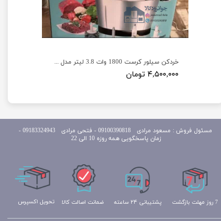
خردکن و غذاساز چندکاره 600 وات برند فکیر مدل FAKIR F2600
خردکن سیلور کرست 1800 وات 3.8 لیتر مدل Silver Crest SV-6188
۴,۵۰۰,۰۰۰ تومان
مسئول
فروش : مسعود مرادی 09100390818​​​​​​​ ​​​​​​​- فتحی مرادی 09183324943 -
زمان پاسخگویی همه روزه 10 الی 22
تحویل اکسپرس
ضمانت اصالت کالا
پشتیبانی ۲۴ ساعته
7 روز مهلت بازگشت