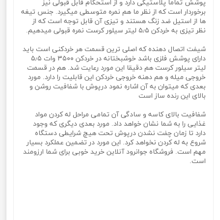
پوشش تماما پلاستیکی دارد و از استحکام قابل قبولی نیز
برخوردار است که از نظر ما هم نمره متوسطی میگیرد. جنس تیغه
ها از استیل ضد زنگ هستند و تیزی آن قابل توجه است که از
نظر تیزی به خردکن ۵٫۵ لیتر سیلور کرست نمره قبولی میدهیم.
شیفت اتصال دهنده که اصلی ترین قسمت هر خردکنی است باید
دارای پوشش فلزی باشد خوشبختانه در خردکن ۳۵۰۰ وات ۵٫۵
لیتر سیلور کرست هم دقیقا این مورد رعایت شد. هم در قسمت
خروجی میله و هم دهنه خروجی خردکن این قابلیت را دارد. مورد
بعدی که میتوان به آن اشاره نمود درپوش با شفافیت روشن و
بالای این رنده ساز است
شفافیت بالای کاسه و سادگی آن تمامی مراحل له کردن مواد
غذایی را به شما نشان خواهد داد. مورد بعدی دیگری که وجود
دارد تا زمان چفت نشدن درپوش تحت هیچ شرایطی دستگاه
شروع به له کردن نخواهد کرد. این مورد در تضمین عملکرد بسیار
مهم است. فروشگاه جوانرود آنلاین خرید خوبی برای شما ارزومند
است.
خردکن 5.5 لیتر 3500 وات سیلور کرست مدل SL-2022 ا
SilverCrest sl-2022خردکن 5.5 لیتر 3500 وات سیلور کرست مدل
SL-2022 ا SilverCrest sl-2022خردکن 5.5 لیتر 3500 وات سیلور
کرست مدل SL-2022 ا SilverCrest sl-2022خردکن 5.5 لیتر 3500
وات سیلور کرست مدل SL-2022 ا SilverCrest sl-2022خردکن 5.5
لیتر 3500 وات سیلور کرست مدل SL-2022 ا SilverCrest sl-2022