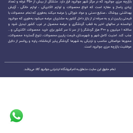
بازارچه مرزی جوانرود که در مرکز شهر جوانرود قرار دارد. متشکل از بیش از ۳۵۰ غرفه و تعداد
زیادی پاساژ و مغازه است که انواع محصولات و لوازم الکتریکی ، لوازم خانگی ، آرایش
بهداشتی ،پوشاک ، صنایع دستی و مواد خوراکی را عرضه میکند به‌طوری که تمام محصولات با
قیمتی پایین تر و به صرفه تر از بازار داخل کشور به مشتریان عرضه میشود به‌طوری که جوانرود
توانسته در سالهای اخیر به قطب گردشگری و عرضه محصول در غرب کشور تبدیل شود و
سالانه ۱ میلیون و ۳۰۰ هزار گردشگر را از سر تا سر کشور برای خرید محصولات الکتریکی و...
جذب کند. امنیت کامل شهر و شهرستان، قیمت پایین محصولات، تنوع گسترده محصولات،
محورها مواصلاتی مناسب و نزدیکی به شهرها گردشگر پذیر کرمانشاه، پاوه و روانسر از دلایل
موفقیت بازارچه مرزی جوانرود است.
تمام حقوق این سایت متعلق به
نام فروشگاه اینترنتی جوانرود کالا
می‌باشد.