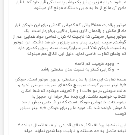
میشود. در لایه زیرین نیز یک واشر پلاستیکی قرار دارد که با قرار
دادن آن مانع از جا به جایی دستگاه موقع کار میشود.
موتور پرقدرت ۳۵۰۰ واتی که کمپانی آلمانی برای این خردکن قرار
داد از مکش و راندمان کاری بسیار بالایی برخوردار است. یک
موتور بسیار سرعتی که قابلیت له کردن تمامی مواد غذایی اعم از
گوشت, سیب زمینی, پیاز, و هر چیزی را خواهد داشت. این موتور
به نسبت خردکن ۷٫۵ لیتر سیلورکرست سیم پیچی کمتری دارد
که چندان تفاوت خاصی ندارد. دلیل این اتفاق هم میتونه
وجود ظرفیت کم کاسه
و کارایی کمتر به نسبت مدل صنعتی باشد
عمده تفاوت این مدل با مدل صنعتی بر روی موتور است. خردکن
۵٫۵ لیتر سیلور کرست سوییچ دکمه ای تعریف سرعتی ندارد و
حالت سرعتی در دو حالت ۱ و ۲ تعریف میشود که شما امکان
انتخاب خواهید داشت. این رنده ساز حرفه ای مجهز به
ترموستات خاموشی خودکار است که در اثر داغی بیش از حد
خاموش خواهد شد یک مورد عالی برای خردکن ۵٫۵ لیتر سیلور
کرست
این تیغه ها برخلاف اکثر مدلای قدیمی تر میله اتصال دهنده ۴
تیغه متصل به هم هستند و قابلیت جدا شدن ندارند. میله