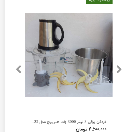
پیشنهاد ویژه
خردکن سیلور کرست 1800 وات 3.8 لیتر مدل Silver Crest SV-6188
خردکن برقی 3 لیتر 3000 وات هنرییچ مدل HEINRICHS SL-2025
۴,۶۰۰,۰۰۰ تومان