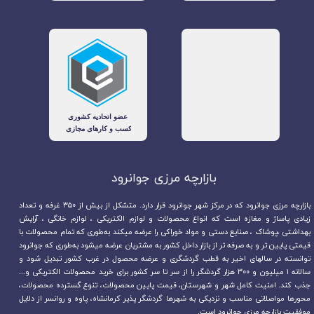
بازارچه مرزی جوانرود​​​​​​​
بازارچه مرزی جوانرود که در مرکز شهر جوانرود قرار دارد. متشکل از بیش از ۳۵۰ غرفه و تعداد
زیادی پاساژ و مغازه است که انواع محصولات و لوازم الکتریکی ، لوازم خانگی ، آرایش
بهداشتی ،پوشاک ، صنایع دستی و مواد خوراکی را عرضه میکند به‌طوری که تمام محصولات با
قیمتی پایین تر و به صرفه تر از بازار داخل کشور به مشتریان عرضه میشود به‌طوری که جوانرود
توانسته در سالهای اخیر به قطب گردشگری و عرضه محصول در غرب کشور تبدیل شود و
سالانه ۱ میلیون و ۳۰۰ هزار گردشگر را از سر تا سر کشور برای خرید محصولات الکتریکی و...
جذب کند. امنیت کامل شهر و شهرستان، قیمت پایین محصولات، تنوع گسترده محصولات،
محورها مواصلاتی مناسب و نزدیکی به شهرها گردشگر پذیر کرمانشاه، پاوه و روانسر از دلایل
موفقیت بازارچه مرزی جوانرود است.