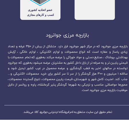
بازارچه مرزی جوانرود​​​​​​​
بازارچه مرزی جوانرود که در مرکز شهر جوانرود قرار دارد. متشکل از بیش از ۳۵۰ غرفه و تعداد
زیادی پاساژ و مغازه است که انواع محصولات و لوازم الکتریکی ، لوازم خانگی ، آرایش
بهداشتی ،پوشاک ، صنایع دستی و مواد خوراکی را عرضه میکند به‌طوری که تمام محصولات با
قیمتی پایین تر و به صرفه تر از بازار داخل کشور به مشتریان عرضه میشود به‌طوری که جوانرود
توانسته در سالهای اخیر به قطب گردشگری و عرضه محصول در غرب کشور تبدیل شود و
سالانه ۱ میلیون و ۳۰۰ هزار گردشگر را از سر تا سر کشور برای خرید محصولات الکتریکی و...
جذب کند. امنیت کامل شهر و شهرستان، قیمت پایین محصولات، تنوع گسترده محصولات،
محورها مواصلاتی مناسب و نزدیکی به شهرها گردشگر پذیر کرمانشاه، پاوه و روانسر از دلایل
موفقیت بازارچه مرزی جوانرود است.
تمام حقوق این سایت متعلق به
نام فروشگاه اینترنتی جوانرود کالا
می‌باشد.