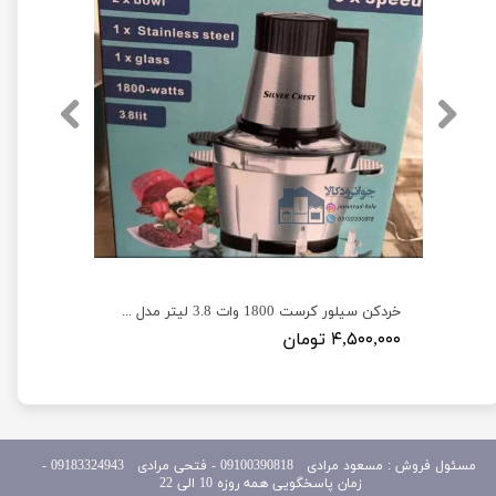
خردکن و غذاساز چندکاره 600 وات برند فکیر مدل FAKIR F2600
خردکن سیلور کرست 1800 وات 3.8 لیتر مدل Silver Crest SV-6188
۴,۵۰۰,۰۰۰ تومان
مسئول
فروش : مسعود مرادی 09100390818​​​​​​​ ​​​​​​​- فتحی مرادی 09183324943 -
زمان پاسخگویی همه روزه 10 الی 22