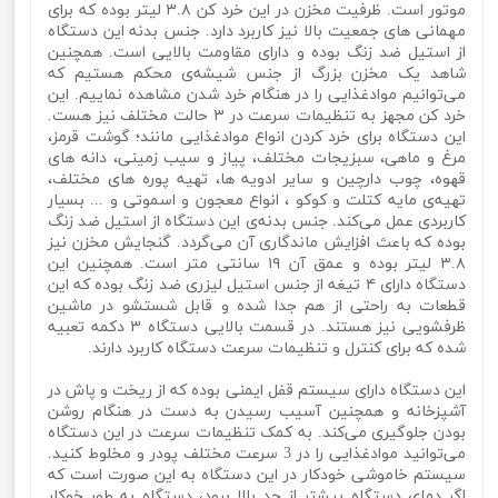
موتور است. ظرفیت مخزن در این خرد کن ۳.۸ لیتر بوده که برای
مهمانی های جمعیت بالا نیز کاربرد دارد. جنس بدنه این دستگاه
از استیل ضد زنگ بوده و دارای مقاومت بالایی است. همچنین
شاهد یک مخزن بزرگ از جنس شیشه‌ی محکم هستیم که
می‌توانیم موادغذایی را در هنگام خرد شدن مشاهده نماییم. این
خرد کن مجهز به تنظیمات سرعت در ۳ حالت مختلف نیز هست.
این دستگاه برای خرد کردن انواع موادغذایی مانند؛ گوشت قرمز،
مرغ و ماهی، سبزیجات مختلف، پیاز و سیب زمینی، دانه های
قهوه، چوب دارچین و سایر ادویه ها، تهیه پوره های مختلف،
تهیه‌ی مایه کتلت و کوکو ، انواع معجون و اسموتی و ... بسیار
کاربردی عمل می‌کند. جنس بدنه‌ی این دستگاه از استیل ضد زنگ
بوده که باعث افزایش ماندگاری آن می‌گردد. گنجایش مخزن نیز
۳.۸ لیتر بوده و عمق آن ۱۹ سانتی متر است. همچنین این
دستگاه دارای ۴ تیغه از جنس استیل لیزری ضد زنگ بوده که این
قطعات به راحتی از هم جدا شده و قابل شستشو در ماشین
ظرفشویی نیز هستند. در قسمت بالایی دستگاه ۳ دکمه تعبیه
شده که برای کنترل و تنظیمات سرعت دستگاه کاربرد دارند.
این دستگاه دارای سیستم قفل ایمنی بوده که از ریخت و پاش در
آشپزخانه و همچنین آسیب رسیدن به دست در هنگام روشن
بودن جلوگیری می‌کند. به کمک تنظیمات سرعت در این دستگاه
می‌توانید موادغذایی را در 3 سرعت مختلف پودر و مخلوط کنید.
سیستم خاموشی خودکار در این دستگاه به این صورت است که
اگر دمای دستگاه بیشتر از حد بالا برود، دستگاه به طور خوکار