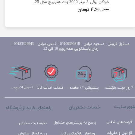
خردکن سیلور کرست 1800 وات 3.8 لیتر مدل Silver Crest SV-6188
خردکن برقی 3 لیتر 3000 وات هنرییچ مدل HEINRICHS SL-2025
۴,۶۰۰,۰۰۰ تومان
مسئول
فروش : مسعود مرادی 09100390818​​​​​​​ ​​​​​​​- فتحی مرادی 09183324943 -
زمان پاسخگویی همه روزه 10 الی 22
تحویل اکسپرس
ضمانت اصالت کالا
پشتیبانی ۲۴ ساعته
7 روز مهلت بازگشت
نوی سایت
خدمات مشتریان
راهنمای خرید از فروشگاه
فرصت‌های شغلی
پاسخ به پرسش‌های متداول
نحوه ثبت سفارش
قوانین و مقررات
رویه‌های بازگرداندن کالا
رویه ارسال سفارش