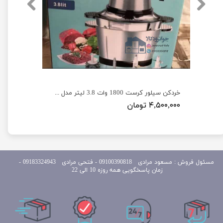
خردکن و غذاساز چندکاره 600 وات برند فکیر مدل FAKIR F2600
خردکن سیلور کرست 1800 وات 3.8 لیتر مدل Silver Crest SV-6188
۴,۵۰۰,۰۰۰ تومان
مسئول
فروش : مسعود مرادی 09100390818​​​​​​​ ​​​​​​​- فتحی مرادی 09183324943 -
زمان پاسخگویی همه روزه 10 الی 22