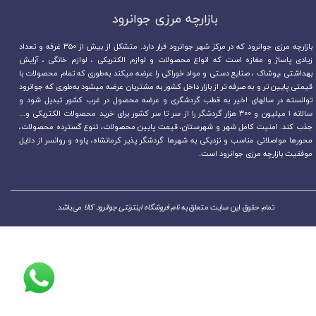
بازارچه مرزی جوانرود​​​​​​​
بازارچه مرزی جوانرود که در مرکز شهر جوانرود قرار دارد. متشکل از بیش از ۳۵۰ غرفه و تعداد
زیادی پاساژ و مغازه است که انواع محصولات و لوازم الکتریکی ، لوازم خانگی ، آرایش
بهداشتی ،پوشاک ، صنایع دستی و مواد خوراکی را عرضه میکند به‌طوری که تمام محصولات با
قیمتی پایین تر و به صرفه تر از بازار داخل کشور به مشتریان عرضه میشود به‌طوری که جوانرود
توانسته در سالهای اخیر به قطب گردشگری و عرضه محصول در غرب کشور تبدیل شود و
سالانه ۱ میلیون و ۳۰۰ هزار گردشگر را از سر تا سر کشور برای خرید محصولات الکتریکی و...
جذب کند. امنیت کامل شهر و شهرستان، قیمت پایین محصولات، تنوع گسترده محصولات،
محورها مواصلاتی مناسب و نزدیکی به شهرها گردشگر پذیر کرمانشاه، پاوه و روانسر از دلایل
موفقیت بازارچه مرزی جوانرود است.
تمام حقوق این سایت متعلق به
نام فروشگاه اینترنتی جوانرود کالا
می‌باشد.