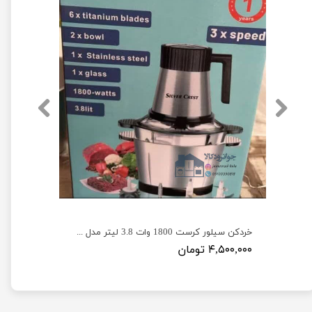
خردکن و غذاساز چندکاره 600 وات برند فکیر مدل FAKIR F2600
خردکن سیلور کرست 1800 وات 3.8 لیتر مدل Silver Crest SV-6188
۴,۵۰۰,۰۰۰ تومان