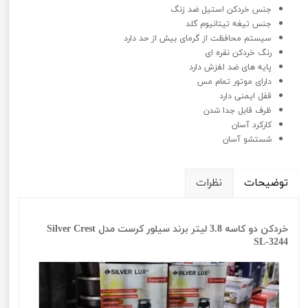
جنس خردکن استیل ضد زنگ
جنس تیغه تیتانیوم گلد
سیستم محافظت از گرمای بیش از حد دارد
رنگ خردکن نقره ای
پایه های ضد لغزش دارد
دارای موتور تمام مس
قفل ایمنی دارد
ظرف قابل جدا شدن
کارکرد آسان
شستشو آسان
توضیحات
نظرات
خردکن دو کاسه 3.8 لیتر برند سیلور کرست مدل Silver Crest
SL-3244