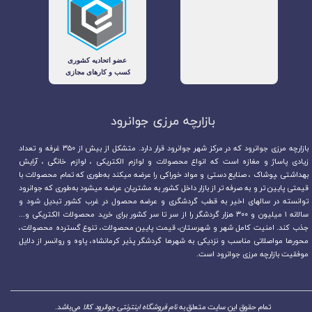
بازارچه مرزی جوانرود​​​​​​​
بازارچه مرزی جوانرود که در مرکز شهر جوانرود قرار دارد. متشکل از بیش از ۳۵۰ غرفه و تعداد
زیادی پاساژ و مغازه است که انواع محصولات و لوازم الکتریکی ، لوازم خانگی ، آرایش
بهداشتی ،پوشاک ، صنایع دستی و مواد خوراکی را عرضه میکند به‌طوری که تمام محصولات با
قیمتی پایین تر و به صرفه تر از بازار داخل کشور به مشتریان عرضه میشود به‌طوری که جوانرود
توانسته در سالهای اخیر به قطب گردشگری و عرضه محصول در غرب کشور تبدیل شود و
سالانه ۱ میلیون و ۳۰۰ هزار گردشگر را از سر تا سر کشور برای خرید محصولات الکتریکی و...
جذب کند. امنیت کامل شهر و شهرستان، قیمت پایین محصولات، تنوع گسترده محصولات،
محورها مواصلاتی مناسب و نزدیکی به شهرها گردشگر پذیر کرمانشاه، پاوه و روانسر از دلایل
موفقیت بازارچه مرزی جوانرود است.
تمام حقوق این سایت متعلق به
نام فروشگاه اینترنتی جوانرود کالا
می‌باشد.