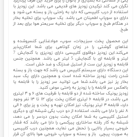
یکی از مسائلی که بسیاری از بانوان را برای خرید این ظرف پرکاربرد
نگران می کند ترکیدن زودپز های قدیمی می باشد. این زودپز با
استفاده از درب کلیپسی که دارد به راحتی باز و بسته می شود و
دارای دو سوپاپ اطمینان می باشد. یک سوپاپ برای تخلیه بخار
در هنگام طبخ و سوپاپ دیگر برای تخلیه سریعتر هوا برای بعد از
طبخ.
این محصول پخت سبزیجات، سوپ، موادغذایی کنسروشده و
غذاهای گوشتی را در زمان کوتاهی برای شما امکان‌پذیر
می‌کند.این زودپز دوقلوی کلیپسی دارای زودپزی با گنجایش 7
لیتر و قابلمه ای با گنجایش 5 لیتر می باشد. همچنین جنس
قابلمه و زودپز این ست از استیل ضدزنگ و ضد خش است.
این دستگاه دارای سیستم کلیپس می باشد که جهت باز و بسته
شدن راحت زودپز ساخته شده است و همچنین دارای یک سبد
بخار پز نیز می باشد.شما می توانید سر زودپز را با قابلمه یا
بالعکس سر قابلمه را با زودپز به راحتی عوض کنید.
زودپز یونیک ساخته شده از دو قابلمه با ظرفیت های ۶ و ۴ لیتری
می باشد، در قابلمه ۶ لیتری امکان پخت برای ۱۲ تا ۱۴ نفر وجود
دارد، قابلمه ۴ لیتر یونیک نیز امکان تهیه و پخت و پز برای ۶ الی
۸ نفر را دارا می باشد، استفاده از دو درب یکی شیشه ای و دیگری
استیل کلیپسی به شما امکان پخت بدون دردسر را می دهد،
شیشه به کار رفته ساختاری پیرکسی را دارا می باشد که فشار
خروجی بسیار بالایی را تحمل می نماید، همچنین درب کلیپسی
به صورت پیچی باز و بسته و سوپاپ خروجی هوا بالای آن قرار