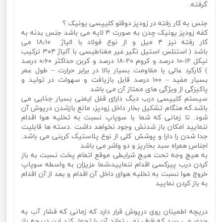
گرفته.
جنس به کار رفته در زودپز دوقلو کلیپسی یونیک ؟
کفه زودپز یونیک چدن به صورت ۴ لایه می باشد جنس بدنه به
کار رفته نیز ۴ میل و از نوع فولاد با الیاژ ۱۸٫۱۰ می
باشد ( استنلس استیل نگیر غیر مغناطیسی با آلیاژ ۳۰۴ ترکیب
نیکل ۱۲-۱۰ درصد و کروم ۲۰-۱۸ درصد و کربن حداکثر ۰٫۶۰ درصد
) کارکرد عالی با مقاومت بسیار بالا در برابر حرارت – طول عمر
بسیار مفید – ۱۰۰ درصد قابل بازیافت و سهولت در تولید و
پاکیزگی از ویژگی های ممتاز آن می باشد
سیستم کلیپسی درب دیگ دارای قفل ایمنی بسیار جذابی می
باشد.که هنگام تشکیل بخار داخل زودپز، مانع بازشدن درپوش آن
شود. تا زمانی که شما با سوپاپ نسبت به تخلیه هوا اقدام
ننمایید امکان باز شدنش وجود نخواهد داشت .دسته ها قابلیت
جدا شدن را دارا و پوشش کلی از نوع پلاستیک کربنی می باشد.
اجناس همراه سبد بخارپز و دو واشر می باشد
به هیچ وجه تحت هیچ شرایطی موقع اتمام پخت نسبت به باز
کردن درب پیرکسی اقدام ننمایید،شما عزیزان به واسطه سوپاپ
خروج هوا نسبت به تخلیه هوای داخل آن اقدام و بعد از آن اقدام
به باز کردن نمایید
دریچه اطمینان روی درپوش قرار دارد که زمانی که فشار آب به
حدی می رسد که ظرف نمی تواند آن را تحمل کند این دریچه باز