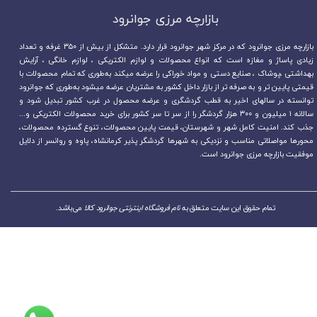
بازارچه مرزی جوانرود​​​​​​​
بازارچه مرزی جوانرود که در مرکز شهر جوانرود قرار دارد. متشکل از بیش از ۳۵۰ غرفه و تعداد
زیادی پاساژ و مغازه است که انواع محصولات و لوازم الکتریکی ، لوازم خانگی ، آرایش
بهداشتی ،پوشاک ، صنایع دستی و مواد خوراکی را عرضه میکند به‌طوری که تمام محصولات با
قیمتی پایین تر و به صرفه تر از بازار داخل کشور به مشتریان عرضه میشود به‌طوری که جوانرود
توانسته در سالهای اخیر به قطب گردشگری و عرضه محصول در غرب کشور تبدیل شود و
سالانه ۱ میلیون و ۳۰۰ هزار گردشگر را از سر تا سر کشور برای خرید محصولات الکتریکی و...
جذب کند. امنیت کامل شهر و شهرستان، قیمت پایین محصولات، تنوع گسترده محصولات،
محورها مواصلاتی مناسب و نزدیکی به شهرها گردشگر پذیر کرمانشاه، پاوه و روانسر از دلایل
موفقیت بازارچه مرزی جوانرود است.
تمام حقوق این سایت متعلق به
نام فروشگاه اینترنتی جوانرود کالا
می‌باشد.