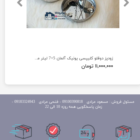
زودپز برقی آنالوگ 6 لیتر برند یونیک مدل Unique sl-208
زودپز دوقلو کلیپسی یونیک آلمان 5+7 لیتر مدل Unique 7+5
۱۱,۰۰۰,۰۰۰ تومان
مسئول
فروش : مسعود مرادی 09100390818​​​​​​​ ​​​​​​​- فتحی مرادی 09183324943 -
زمان پاسخگویی همه روزه 10 الی 22