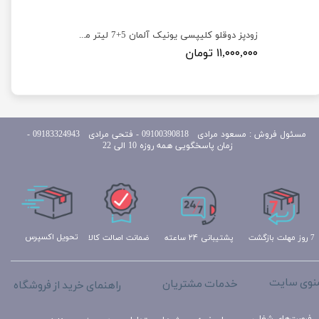
زود پز برقی 10 لیتری برند رودکس ایتالیا مدل Rodex RX-810s
زودپز دوقلو کلیپسی یونیک آلمان 5+7 لیتر مدل Unique 7+5
۱۱,۰۰۰,۰۰۰ تومان
مسئول
فروش : مسعود مرادی 09100390818​​​​​​​ ​​​​​​​- فتحی مرادی 09183324943 -
زمان پاسخگویی همه روزه 10 الی 22
تحویل اکسپرس
ضمانت اصالت کالا
پشتیبانی ۲۴ ساعته
7 روز مهلت بازگشت
نوی سایت
خدمات مشتریان
راهنمای خرید از فروشگاه
فرصت‌های شغلی