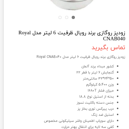
زودپز روگازی برند رویال ظرفیت 6 لیتر مدل Royal
CNAB040
تماس بگیرید
زودپز روگازی برند رویال ظرفیت 6 لیتر مدل Royal CNAB040
کشور مبداء برند آلمان
گنجایش 6 لیتر با قطر 22
50*24*32 سانتی‌متر
وزن 5.400 کیلوگرم
میزان فشار ۱۶۸۰T
بدنه از استیل نوع 18.8
جنس دسته باکلیت نسوز
درب پیرکس توری بخار پز
استیل ضد زنگ
دارای سوپاپ اطمینان واشر سیلیکونی مخصوص
کفی سه لایه برای انتقال بهتر حرارت