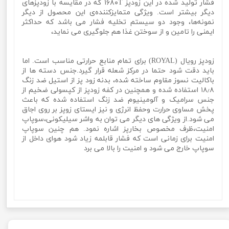
فشار تولید شده در این زودپز ۱۶۸۰T که در مقایسه با زودپزهای
دیگر بیشتر است. ویژگی متمایزکننده‌ی این محصول از دیگر
نمونه‌ها، وجود دو سیستم تخلیه فشار می باشد که حداکثر
ایمنی را تامین و از سوختن غذا هم جلوگیری می نماید،
زودپز رویال (ROYAL) برای تمام منابع حرارتی مناسب است. اما
باید دقت شود حتما در مرکز شعله قرار گیرد.جنس دسته ها از
باکالیت نسوز مقاوم ساخته شده، بدنه
زو
د پز
از استیل ضد زنگ
۱۸٫۸ استفاده شده و همچنین در کفه زودپز از کپسولی ضخیم از
جنس سرامیک و آلومینیوم ضد زنگ استفاده شده که باعث
پخش مساوی حرارت و‌حفظ انرژی و نیز ایستای زوپز بر روی اجاق
می شود.از ویژگی های دیگر می توان به واشر سیلیکونی،سوپاپ
امنیت،ظرف مخصوص بخارپز اشاره نمود. هم چنین سوپاپ
امنیت برای زمانی است که فشار قابلمه زیاد شود هوای داخل از
سوپاپ خارج می شود و امنیت را بالا می برد
زودپز روگازی برند رویال ظرفیت 6 لیتر مدل Royal
CNAB040زودپز روگازی برند رویال ظرفیت 6 لیتر مدل Royal
CNAB040زودپز روگازی برند رویال ظرفیت 6 لیتر مدل Royal
CNAB040