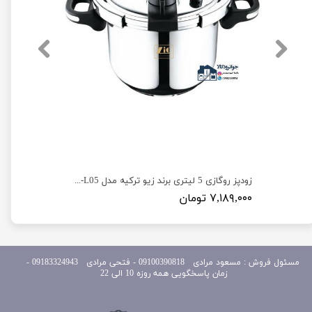
زودپز روگازی 7 لیتری برند زیو ترکیه مدل ZPC-1653-L07
زودپز روگازی 5 لیتری برند زیو ترکیه مدل ZPC-1653-L05
۷,۱۸۹,۰۰۰ تومان
مسئول
فروش : مسعود مرادی 09100390818​​​​​​​ ​​​​​​​- فتحی مرادی 09183324943 -
زمان پاسخگویی همه روزه 10 الی 22