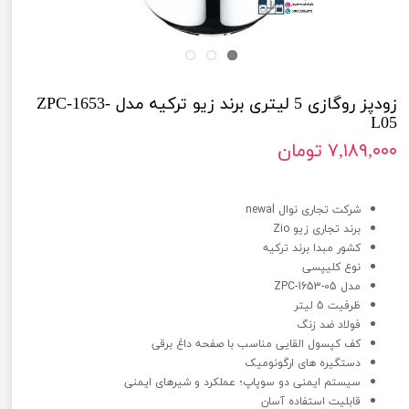
زودپز روگازی 5 لیتری برند زیو ترکیه مدل ZPC-1653-
L05
۷,۱۸۹,۰۰۰ تومان
زودپز روگازی 5 لیتری برند زیو ترکیه مدل ZPC-1653-L05
شرکت تجاری نوال newal
برند تجاری زیو Zio
کشور مبدا برند ترکیه
نوع کلیپسی
مدل ZPC-1653-05
ظرفیت 5 لیتر
فولاد ضد زنگ
کف کپسول القایی مناسب با صفحه داغ برقی
دستگیره های ارگونومیک
سیستم ایمنی دو سوپاپ؛ عملکرد و شیرهای ایمنی
قابلیت استفاده آسان