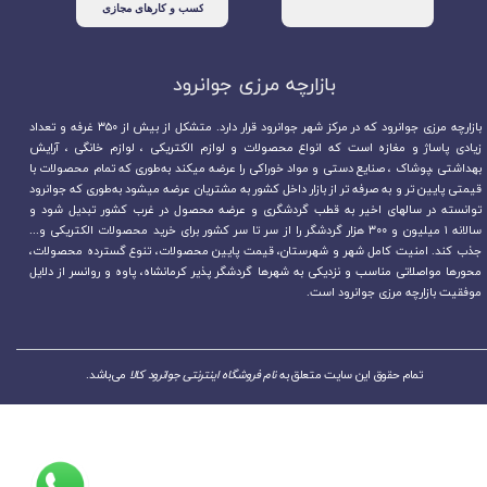
بازارچه مرزی جوانرود​​​​​​​
بازارچه مرزی جوانرود که در مرکز شهر جوانرود قرار دارد. متشکل از بیش از ۳۵۰ غرفه و تعداد
زیادی پاساژ و مغازه است که انواع محصولات و لوازم الکتریکی ، لوازم خانگی ، آرایش
بهداشتی ،پوشاک ، صنایع دستی و مواد خوراکی را عرضه میکند به‌طوری که تمام محصولات با
قیمتی پایین تر و به صرفه تر از بازار داخل کشور به مشتریان عرضه میشود به‌طوری که جوانرود
توانسته در سالهای اخیر به قطب گردشگری و عرضه محصول در غرب کشور تبدیل شود و
سالانه ۱ میلیون و ۳۰۰ هزار گردشگر را از سر تا سر کشور برای خرید محصولات الکتریکی و...
جذب کند. امنیت کامل شهر و شهرستان، قیمت پایین محصولات، تنوع گسترده محصولات،
محورها مواصلاتی مناسب و نزدیکی به شهرها گردشگر پذیر کرمانشاه، پاوه و روانسر از دلایل
موفقیت بازارچه مرزی جوانرود است.
تمام حقوق این سایت متعلق به
نام فروشگاه اینترنتی جوانرود کالا
می‌باشد.