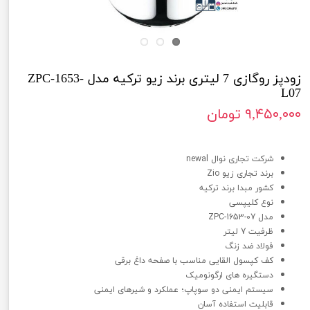
زودپز روگازی 7 لیتری برند زیو ترکیه مدل ZPC-1653-
L07
۹,۴۵۰,۰۰۰ تومان
زودپز روگازی 7 لیتری برند زیو ترکیه مدل ZPC-1653-L07
شرکت تجاری نوال newal
برند تجاری زیو Zio
کشور مبدا برند ترکیه
نوع کلیپسی
مدل ZPC-1653-07
ظرفیت 7 لیتر
فولاد ضد زنگ
کف کپسول القایی مناسب با صفحه داغ برقی
دستگیره های ارگونومیک
سیستم ایمنی دو سوپاپ؛ عملکرد و شیرهای ایمنی
قابلیت استفاده آسان