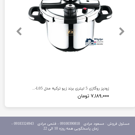
زودپز روگازی 7 لیتری برند زیو ترکیه مدل ZPC-1653-L07
زودپز روگازی 5 لیتری برند زیو ترکیه مدل ZPC-1653-L05
۷,۱۸۹,۰۰۰ تومان
مسئول
فروش : مسعود مرادی 09100390818​​​​​​​ ​​​​​​​- فتحی مرادی 09183324943 -
زمان پاسخگویی همه روزه 10 الی 22