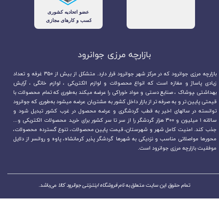
بازارچه مرزی جوانرود​​​​​​​
بازارچه مرزی جوانرود که در مرکز شهر جوانرود قرار دارد. متشکل از بیش از ۳۵۰ غرفه و تعداد
زیادی پاساژ و مغازه است که انواع محصولات و لوازم الکتریکی ، لوازم خانگی ، آرایش
بهداشتی ،پوشاک ، صنایع دستی و مواد خوراکی را عرضه میکند به‌طوری که تمام محصولات با
قیمتی پایین تر و به صرفه تر از بازار داخل کشور به مشتریان عرضه میشود به‌طوری که جوانرود
توانسته در سالهای اخیر به قطب گردشگری و عرضه محصول در غرب کشور تبدیل شود و
سالانه ۱ میلیون و ۳۰۰ هزار گردشگر را از سر تا سر کشور برای خرید محصولات الکتریکی و...
جذب کند. امنیت کامل شهر و شهرستان، قیمت پایین محصولات، تنوع گسترده محصولات،
محورها مواصلاتی مناسب و نزدیکی به شهرها گردشگر پذیر کرمانشاه، پاوه و روانسر از دلایل
موفقیت بازارچه مرزی جوانرود است.
تمام حقوق این سایت متعلق به
نام فروشگاه اینترنتی جوانرود کالا
می‌باشد.