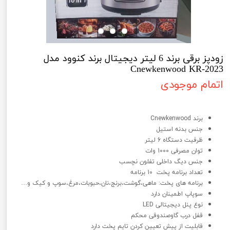
زودپز برقی برند 6 لیتر دیجیتال برند کنوود مدل
Cnewkenwood KR-2023
اتمام موجودی
زودپز برقی برند 6 لیتر دیجیتال برند کنوود مدل Cnewkenwood KR-2023
برند Cnewkenwood
جنس بدنه استیل
ظرفیت دستگاه 6 لیتر
توان مصرفی 1000 وات
جنس دیگ داخلی تفلون نچسب
تعداد برنامه پخت 10 برنامه
برنامه های پخت: ماهی،گوشت،برنج،نان،حبوبات،مرغ،سوپ و کیک و…
سوپاپ اطمینان دارد
نوع پنل دیجیتالی LED
قفل درب گاوصندوقی محکم
قابلیت از پیش تعیین کردن تایم پخت دارد