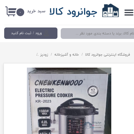
جوانرود کالا
سبد خرید
حساب کاربری من
۰
تغییر گذر واژه
ورود
/
ثبت نام کنید
سفارشات
خروج از حساب کاربری
فروشگاه اینترنتی جوانرود کالا
خانه و آشپزخانه
زودپز
زودپز برقی برند 6 لیتر دیجیتال برند کنوود مدل Cnewkenwood KR-2023