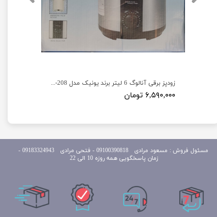
زودپز 100واتی جی پاس 6 لیتری مدل Geepas GPC307
زودپز برقی آنالوگ 6 لیتر برند یونیک مدل Unique sl-208
۶,۵۹۰,۰۰۰ تومان
مسئول
فروش : مسعود مرادی 09100390818​​​​​​​ ​​​​​​​- فتحی مرادی 09183324943 -
زمان پاسخگویی همه روزه 10 الی 22