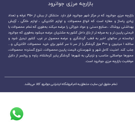
بازارچه مرزی جوانرود​​​​​​​
بازارچه مرزی جوانرود که در مرکز شهر جوانرود قرار دارد. متشکل از بیش از ۳۵۰ غرفه و تعداد
زیادی پاساژ و مغازه است که انواع محصولات و لوازم الکتریکی ، لوازم خانگی ، آرایش
بهداشتی ،پوشاک ، صنایع دستی و مواد خوراکی را عرضه میکند به‌طوری که تمام محصولات با
قیمتی پایین تر و به صرفه تر از بازار داخل کشور به مشتریان عرضه میشود به‌طوری که جوانرود
توانسته در سالهای اخیر به قطب گردشگری و عرضه محصول در غرب کشور تبدیل شود و
سالانه ۱ میلیون و ۳۰۰ هزار گردشگر را از سر تا سر کشور برای خرید محصولات الکتریکی و...
جذب کند. امنیت کامل شهر و شهرستان، قیمت پایین محصولات، تنوع گسترده محصولات،
محورها مواصلاتی مناسب و نزدیکی به شهرها گردشگر پذیر کرمانشاه، پاوه و روانسر از دلایل
موفقیت بازارچه مرزی جوانرود است.
تمام حقوق این سایت متعلق به
نام فروشگاه اینترنتی جوانرود کالا
می‌باشد.