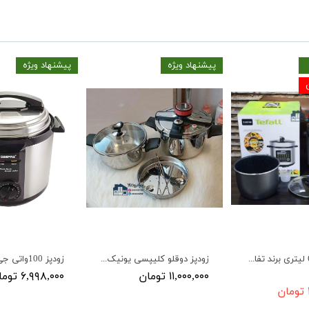
پیشنهاد ویژه
پیشنهاد ویژه
زودپز برقی 6 لیتری برند تفال 2200 واتی مدل TEFALL Y.K0740 6L
زودپز دوقلو کلیپسی یونیک آلمان 5+7 لیتر مدل Unique 7+5
۱۱,۰۰۰,۰۰۰ تومان
۶,۹۹۸,۰۰۰ تومان