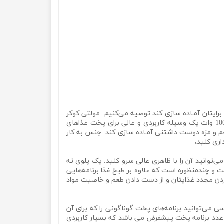
برایتان آمـاده سازی کند توصیه می‌کنیم. مولتی کوکر
سیلورکرست 6 لیتر مدل SV-1692 را بهتر و بیشتر بشناسید، یک زودپز پرفکت، سریع پخت و کم مصرف. با حداکثر توانی معادل 1000 وات یک وسیله کاربردی و عالی برای پخت غذاهای
و غذاهایی با طعم و مزه دوست داشتنی آمـاده سازی کند. جنس به کار
اری کنید،
سبیده و می‌توانید آن را با ظاهری عالی سرو کنید. یک پلوی ته
 و چندمنظوره است که علاوه بر طبخ غذا برنامه‌هایی
ازی به گرم کردن مجدد غذایتان و از دست دادن طعم و خاصیت مواد
ق این پنل لمسی می‌توانید برنامه‌های پخت گوناگونی را که برای آن
 وجود دارد انتخاب نمایید. این دستیار، آشپزخانه شما را به یک محصول چندکار هوشمند تبدیل میکند. منو پخت دستگاه دارای 30 عدد برنامه پخت پیشفرض می باشد که بسیار کاربردی