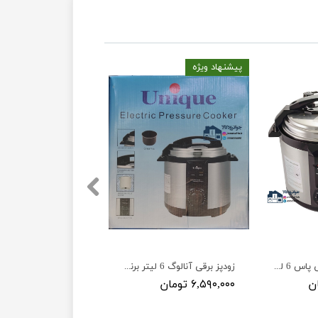
پیشنهاد ویژه
زودپز 100واتی جی پاس 6 لیتری مدل Geepas GPC307
زودپز برقی آنالوگ 6 لیتر برند یونیک مدل Unique sl-208
۶,۵۹۰,۰۰۰ تومان