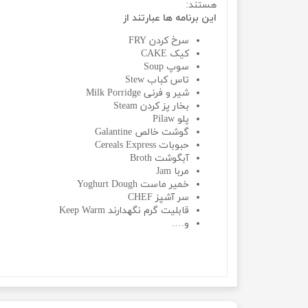
هستند:
این برنامه ها عبارتند از
سرخ کردن FRY
کیک CAKE
سوپ Soup
تاس کباب Stew
شیر و فرنی Milk Porridge
بخار پز کردن Steam
پلو Pilaw
گوشت خالص Galantine
حبوبات Cereals Express
آبگوشت Broth
مربا Jam
خمیر ماست Yoghurt Dough
سر آشپز CHEF
قابلیت گرم نگهدارند Keep Warm
و….
مدل Silver Crest SV1692مولتی کوکر 1000 وات 6 لیتری سیلور کرست مدل Silver Crest SV1692