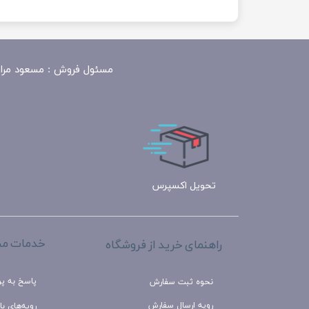
مسئول
فروش : مسعود مرادی 09100390818​​​​​​​ ​​​​​​​- فتحی مرادی 09183324943 - زمان پاسخگو
تحویل اکسپرس
خدمات مش
راهنمای خرید از فروشگاه
پاسخ به پ
نحوه ثبت سفارش
رویه ارسال سفارش
رویه‌های باز