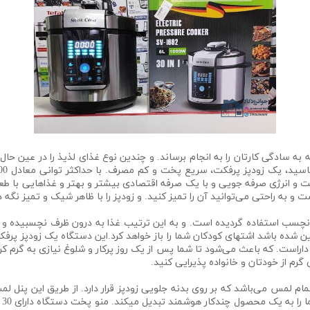
 سادگی کارتان را به انجام برساند. و چندین نوع غذای لذیذ را در عین حال 
که می‌تواند بین 35 تا 60 درصد در وقت و انرژی صرفه جویی و با یک صرفه اقتصادی بیشتر و بهتر 
و به راحتی می‌توانید آن را تمیز کنید. و زودپز را با ظاهر شیک و تمیز نگه د
 6 لیتر از پوشش دو لایه نچسب استفاده گردیده است. و به این ترتیب غذا به درون ظرف نچ
 شده باشد اشتهای کودکان شما را باز خواهد کرد.این دستگاه یک زودپز پرفکت
 تا 90 دقیقه پس از پخت را داراست. که باعث می‌شود تا شما پس از یک روز پرکار و شلوغ نی
گرم از خودتان و خانواده پذیرایی کنید.
ت لیتر SV-1692 دارای یک پنل تمام لمس می‌باشد که بر روی بدنه جلویی زودپز قرار دارد. از طری
در