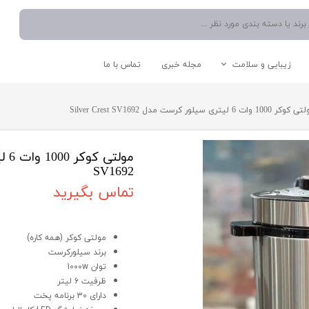
زیبایی و سلامت
مجله خبری
تماس با ما
نوشیدنی ساز
دستگاه موم گرم کن
اتو صورت
شستشو و نظافت
ر 1000 وات 6 لیتری سیلور کرست مدل Silver Crest SV1692
آبمیوه گیری
دستگاه میکرودرم/ساکشن
سشوار
اتو دستی/پرسی/بخار
چایی ساز
بخار شوی
مخلوط کن
جارو برقی
SV1692
اسپرسو ساز
تماس بگیرید
آبسردکن
قوری و کتری
مولتی کوکر 1000 وات 6 لیتری سیلور کرست مدل Silver Crest SV1692
مولتی کوکر (همه کاره)
برند سیلورکرست
لوازم کاربردی آشپزخانه
سایر لوازم برقی
توان 1000w
ظرفیت 6 لیتر
دارای 30 برنامه پخت