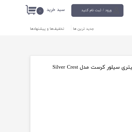
سبد خرید
ورود
/
ثبت نام کنید
۰
حساب کاربری من
جدید ترین ها
تخفیف‌ها و پیشنهادها
تغییر گذر واژه
سفارشات
خروج از حساب
کاربری
مولتی کوکر 1000 وات 6 لیتری سیلور کرست مدل Silver Crest