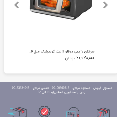
سرخکن رژیمی و توستر 1500 وات 12 لیتری گوسونیک مدل Gosonic GAF-512
سرخکن رژیمی دوقلو 9 لیتر گوسونیک مدل Gosonic GAF-659
۲۰,۹۴۰,۰۰۰ تومان
مسئول
فروش : مسعود مرادی 09100390818​​​​​​​ ​​​​​​​- فتحی مرادی 09183324943 -
زمان پاسخگویی همه روزه 10 الی 22