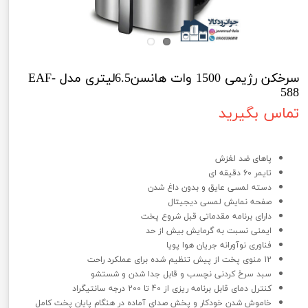
سرخکن رژیمی 1500 وات هانسن6.5لیتری مدل EAF-
588
تماس بگیرید
سرخکن رژیمی 1500 وات 5.5 لیتری مدل ..سEAF-588
پاهای ضد لغزش
تایمر 60 دقیقه ای
دسته لمسی عایق و بدون داغ شدن
صفحه نمایش لمسی دیجیتال
دارای برنامه مقدماتی قبل شروع پخت
ایمنی نسبت به گرمایش بیش از حد
فناوری نوآورانه جریان هوا پویا
12 منوی پخت از پیش تنظیم شده برای عملکرد راحت
سبد سرخ کردنی نچسب و قابل جدا شدن و شستشو
کنترل دمای قابل برنامه ریزی از 40 تا 200 درجه سانتیگراد
خاموش شدن خودکار و پخش صدای آماده در هنگام پایان پخت کامل