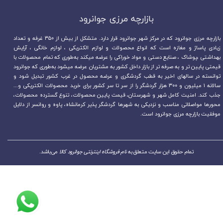
بازارچه مرزی جوانرود​​​​​​​
بازارچه مرزی جوانرود که در مرکز شهر جوانرود قرار دارد. متشکل از بیش از ۳۵۰ غرفه و تعداد
زیادی پاساژ و مغازه است که انواع محصولات و لوازم الکتریکی ، لوازم خانگی ، آرایش
بهداشتی ،پوشاک ، صنایع دستی و مواد خوراکی را عرضه میکند به‌طوری که تمام محصولات با
قیمتی پایین تر و به صرفه تر از بازار داخل کشور به مشتریان عرضه میشود به‌طوری که جوانرود
توانسته در سالهای اخیر به قطب گردشگری و عرضه محصول در غرب کشور تبدیل شود و
سالانه ۱ میلیون و ۳۰۰ هزار گردشگر را از سر تا سر کشور برای خرید محصولات الکتریکی و...
جذب کند. امنیت کامل شهر و شهرستان، قیمت پایین محصولات، تنوع گسترده محصولات،
محورها مواصلاتی مناسب و نزدیکی به شهرها گردشگر پذیر کرمانشاه، پاوه و روانسر از دلایل
موفقیت بازارچه مرزی جوانرود است.
تمام حقوق این سایت متعلق به
نام فروشگاه اینترنتی جوانرود کالا
می‌باشد.