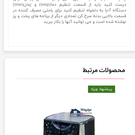
درست کنید باید از قسمت تنظیم دما(temp) و زمان(time)
دستگاه آ«را به دلخواه تنظیم کنید برای راحتی مصرف کننده در
قسمت بالایی بدنه سرخ کن تعدادی دیگر از برنامه های پخت و پز
نوشته شده است و می توانید آنها را بکار ببرید.
سرخ کن بدون روغن 8 لیتری برند نوال مدل Newal FRY-5121سرخ
کن بدون روغن 8 لیتری برند نوال مدل Newal FRY-5121سرخ کن
بدون روغن 8 لیتری برند نوال مدل Newal FRY-5121
محصولات مرتبط
پیشنهاد ویژه