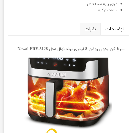
دارای پایه ضد لغزش
ساخت ترکیه
توضیحات
نظرات
سرخ کن بدون روغن 8 لیتری برند نوال مدل Newal FRY-5128