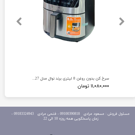
سرخ کن بدون روغن 8 لیتری برند نوال مدل Newal FRY-5128
سرخ کن بدون روغن 8 لیتری برند نوال مدل Newal FRY-5127
۱۱,۰۸۰,۰۰۰ تومان
مسئول
فروش : مسعود مرادی 09100390818​​​​​​​ ​​​​​​​- فتحی مرادی 09183324943 -
زمان پاسخگویی همه روزه 10 الی 22