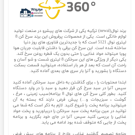
برند نوال(newal) ترکیه یکی از شرکت های پیشرو در صنعت تولید
لوازم خانگی است. یکی از محصولات پرفروش این برند سرخ کن 8
لیتری نوال 5121 است که با جدیدترین فناوری های روز دنیا
ساخته شده است. این سرخ کن برقی با داشتن قابلیت جریان هوا
پویا میتواند مواد غذایی را حتی بدون یک قطره روغن سرخ کند.
یکی دیگر از ویژگی های این سرخکن 8 لیتری شست و شو آسان و
راحت آن است که بعد از هر بار استفاده، میتوانید قسمت بسکت
دستگاه را بشورید و آنرا بار سری های بعدی آماده کنید.
ابتدا محتویات را ، برای گذاشتن به داخل سبد سرخکن آماده کنید
سپس آنرا در سبد سرخ کن قرار دهید و سبد را در وارد دستگاه
کنید. بطور کلی سرخ کن های نوال 8 برنامه(سیب زمینی ، مرغ ،
گوشت ، سبزیجات و…) پیش فرض دارند که بسته به آن
میتوانید برنامه پخت را شروع کنید. لازم به ذکر است که شما می
توانید در عین برنامه پخت سبد سرخکن را دربیاورید و پخت مواد
غذایی را بررسی کنید سپس آنرا در جای خود بگزارید و برنامه
پخت از جایی که متوقف شده بود ادامه می یابد.
چناچه تصمیم گرفتید غذایی خارج از برنامه های پیش فرض