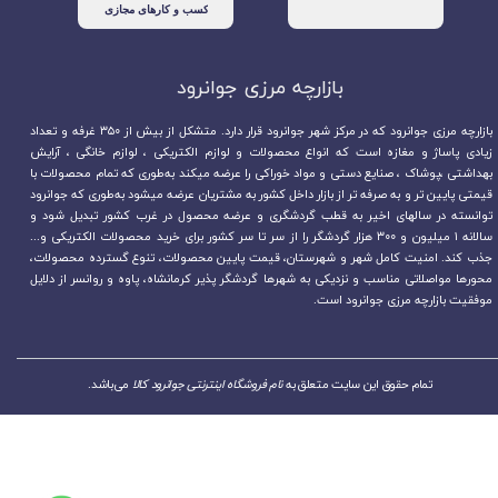
بازارچه مرزی جوانرود​​​​​​​
بازارچه مرزی جوانرود که در مرکز شهر جوانرود قرار دارد. متشکل از بیش از ۳۵۰ غرفه و تعداد
زیادی پاساژ و مغازه است که انواع محصولات و لوازم الکتریکی ، لوازم خانگی ، آرایش
بهداشتی ،پوشاک ، صنایع دستی و مواد خوراکی را عرضه میکند به‌طوری که تمام محصولات با
قیمتی پایین تر و به صرفه تر از بازار داخل کشور به مشتریان عرضه میشود به‌طوری که جوانرود
توانسته در سالهای اخیر به قطب گردشگری و عرضه محصول در غرب کشور تبدیل شود و
سالانه ۱ میلیون و ۳۰۰ هزار گردشگر را از سر تا سر کشور برای خرید محصولات الکتریکی و...
جذب کند. امنیت کامل شهر و شهرستان، قیمت پایین محصولات، تنوع گسترده محصولات،
محورها مواصلاتی مناسب و نزدیکی به شهرها گردشگر پذیر کرمانشاه، پاوه و روانسر از دلایل
موفقیت بازارچه مرزی جوانرود است.
تمام حقوق این سایت متعلق به
نام فروشگاه اینترنتی جوانرود کالا
می‌باشد.