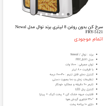
سرخ کن بدون روغن 8 لیتری برند نوال مدل Newal
FRY-5121
اتمام موجودی
سرخ کن بدون روغن 8 لیتری برند نوال مدل Newal FRY-5121
برند : نوال / Newal
مدل FRY_5121
توان مصرفی : ۱۸۰۰ وات
با ظرفیت ۸.۰ لیتر
کنترل دمای قابل تنیم : ۴۰-۲۰۰ درجه
تنظیمات زمان و دما بصورت دستی
تایمر ۶۰ دقیقه و عملکرد خودکار
کنترل پنل LED
قابلیت میوه خشک کن + پخت کیک + پیتزا
۳۶۰° فناوری گردش هوا
دارای ۱۰ برنامه پخت