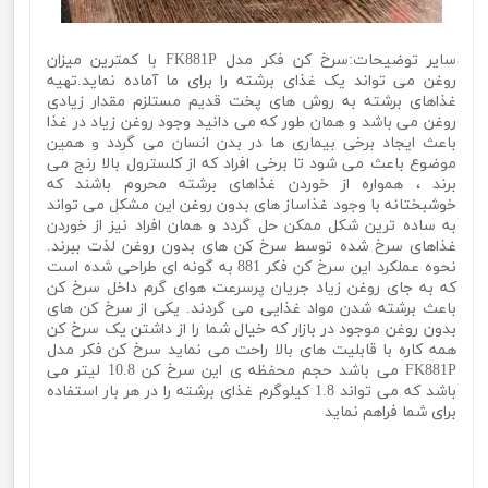
سایر توضیحات:سرخ کن فکر مدل FK881P با کمترین میزان
روغن می تواند یک غذای برشته را برای ما آماده نماید.تهیه
غذاهای برشته به روش های پخت قدیم مستلزم مقدار زیادی
روغن می باشد و همان طور که می دانید وجود روغن زیاد در غذا
باعث ایجاد برخی بیماری ها در بدن انسان می گردد و همین
موضوع باعث می شود تا برخی افراد که از کلسترول بالا رنج می
برند ، همواره از خوردن غذاهای برشته محروم باشند که
خوشبختانه با وجود غذاساز های بدون روغن این مشکل می تواند
به ساده ترین شکل ممکن حل گردد و همان افراد نیز از خوردن
غذاهای سرخ شده توسط سرخ کن های بدون روغن لذت ببرند.
نحوه عملکرد این سرخ کن فکر 881 به گونه ای طراحی شده است
که به جای روغن زیاد جریان پرسرعت هوای گرم داخل سرخ کن
باعث برشته شدن مواد غذایی می گردند. یکی از سرخ کن های
بدون روغن موجود در بازار که خیال شما را از داشتن یک سرخ کن
همه کاره با قابلیت های بالا راحت می نماید سرخ کن فکر مدل
FK881P می باشد حجم محفظه ی این سرخ کن 10.8 لیتر می
باشد که می تواند 1.8 کیلوگرم غذای برشته را در هر بار استفاده
برای شما فراهم نماید
سرخ کن 10.8 لیتر دوالمنته برند فکیر مدل Fakir FA-881Pسرخ
کن 10.8 لیتر دوالمنته برند فکیر مدل Fakir FA-881Pسرخ کن
10.8 لیتر دوالمنته برند فکیر مدل Fakir FA-881P