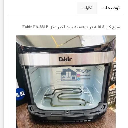
توضیحات
نظرات
سرخ کن 10.8 لیتر دوالمنته برند فکیر مدل Fakir FA-881P