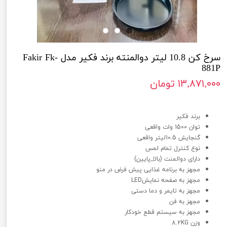
سرخ کن 10.8 لیتر دوالمنته برند فکیر مدل Fakir Fk-
881P
۱۳,۸۷۱,۰۰۰ تومان
سرخ کن 10.8 لیتر دوالمنته برند فکیر مدل Fakir FA-881P
برند فکیر
توان 1500 وات واقعی
گنجایش 10.5لیتر واقعی
نوع کنترل تمام لمس
دارای دوالمنت (بالا_پایین)
مجهز به برنامه غذایی پیش فرض در منو
مجهز به صفحه نمایشLED
مجهز به تایمر و دما دستی
مجهز به فن
مجهز به سیستم قطع خودکار
وزن 8.2KG