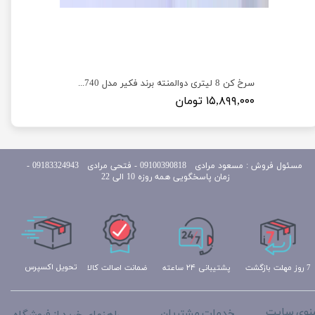
سرخکن 2 المنته10.8لیتر فکر 1500وات FK_881P
سرخ کن 8 لیتری دوالمنته برند فکیر مدل Fakir Y.0740
۱۵,۸۹۹,۰۰۰ تومان
مسئول
فروش : مسعود مرادی 09100390818​​​​​​​ ​​​​​​​- فتحی مرادی 09183324943 -
زمان پاسخگویی همه روزه 10 الی 22
تحویل اکسپرس
ضمانت اصالت کالا
پشتیبانی ۲۴ ساعته
7 روز مهلت بازگشت
نوی سایت
خدمات مشتریان