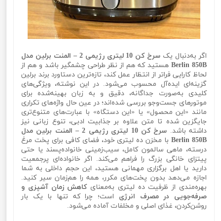
اگر به‌دنبال یک
سرخ کن 10 لیتری رژیمی 2 – المنت برلین مدل
Berlin 850B
هستید که هم از نظر طراحی چشمگیر باشد و هم از
لحاظ کارایی فراتر از انتظار عمل کند، تازه‌ترین دستاورد برند برلین
گزینه‌ای ایده‌آل محسوب می‌شود. در این نوشته، ویژگی‌های
کلیدی به‌صورت جداگانه، دقیق و به زبان بهینه‌شده برای
موتورهای جست‌وجو بررسی شده‌اند؛ در عین حال واژه‌های تکراری
مانند «این محصول» یا «این دستگاه» با عبارت‌های متنوع‌تری
جایگزین شده تا متن علاوه بر جذابیت ادبی، تنوع زبانی نیز
داشته باشد.
سرخ کن 10 لیتری رژیمی 2 – المنت برلین مدل
Berlin 850B
با مخزن ده لیتری خود، فضای کافی برای پخت مرغ
درسته، ماهی سالمون کامل، سیب‌زمینی خانواده‌پسند یا حتی
پیتزای خانگی بزرگ را فراهم می‌کند. اگر خانواده‌ای پرجمعیت
دارید یا اهل برگزاری مهمانی هستید، این حجم داخلی به شما
اجازه می‌دهد بدون پخت‌های مکرر، همه را هم‌زمان سیر کنید.
بهره‌مندی از ظرفیت ده لیتری به‌معنای
کاهش زمان آشپزی و
صرفه‌جویی در مصرف انرژی
است؛ چرا که تنها با یک بار
روشن‌کردن، غذای اصلی و مخلفات آماده می‌شود.