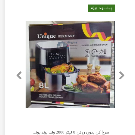
پیشنهاد ویژه
سرخ کن بدون روغن 8.8 لیتر برند یونیک پرو مدل Unique pro G.S 1360
سرخ کن بدون روغن 8 لیتر 2800 وات برند یونیک مدل Unique