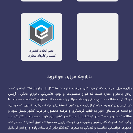
بازارچه مرزی جوانرود​​​​​​​
بازارچه مرزی جوانرود که در مرکز شهر جوانرود قرار دارد. متشکل از بیش از ۳۵۰ غرفه و تعداد
زیادی پاساژ و مغازه است که انواع محصولات و لوازم الکتریکی ، لوازم خانگی ، آرایش
بهداشتی ،پوشاک ، صنایع دستی و مواد خوراکی را عرضه میکند به‌طوری که تمام محصولات با
قیمتی پایین تر و به صرفه تر از بازار داخل کشور به مشتریان عرضه میشود به‌طوری که جوانرود
توانسته در سالهای اخیر به قطب گردشگری و عرضه محصول در غرب کشور تبدیل شود و
سالانه ۱ میلیون و ۳۰۰ هزار گردشگر را از سر تا سر کشور برای خرید محصولات الکتریکی و...
جذب کند. امنیت کامل شهر و شهرستان، قیمت پایین محصولات، تنوع گسترده محصولات،
محورها مواصلاتی مناسب و نزدیکی به شهرها گردشگر پذیر کرمانشاه، پاوه و روانسر از دلایل