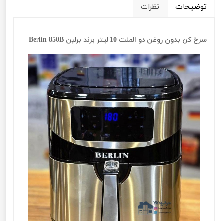
توضیحات
نظرات
سرخ کن بدون روغن دو المنت 10 لیتر برند برلین Berlin 850B