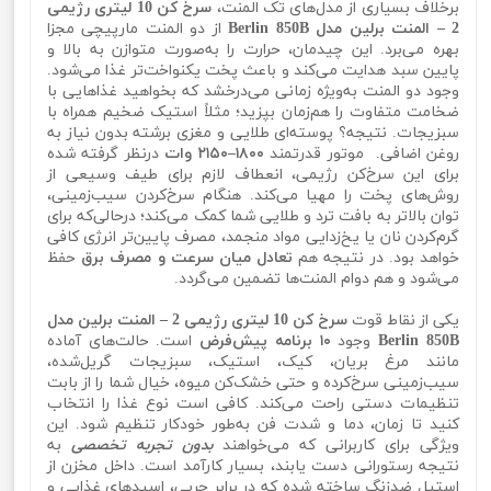
برخلاف بسیاری از مدل‌های تک المنت،
سرخ کن 10 لیتری رژیمی
2 – المنت برلین مدل Berlin 850B
از دو المنت مارپیچی مجزا
بهره می‌برد. این چیدمان، حرارت را به‌صورت متوازن به بالا و
پایین سبد هدایت می‌کند و باعث پخت یکنواخت‌تر غذا می‌شود.
وجود دو المنت به‌ویژه زمانی می‌درخشد که بخواهید غذاهایی با
ضخامت متفاوت را هم‌زمان بپزید؛ مثلاً استیک ضخیم همراه با
سبزیجات. نتیجه؟ پوسته‌ای طلایی و مغزی برشته بدون نیاز به
روغن اضافی. موتور قدرتمند
۱۸۰۰‌–‌۲۱۵۰ وات
در‌نظر گرفته شده
برای این سرخ‌کن رژیمی، انعطاف لازم برای طیف وسیعی از
روش‌های پخت را مهیا می‌کند. هنگام سرخ‌کردن سیب‌زمینی،
توان بالاتر به بافت ترد و طلایی شما کمک می‌کند؛ درحالی‌که برای
گرم‌کردن نان یا یخ‌زدایی مواد منجمد، مصرف پایین‌تر انرژی کافی
خواهد بود. در نتیجه هم
تعادل میان سرعت و مصرف برق
حفظ
می‌شود و هم دوام المنت‌ها تضمین می‌گردد.
یکی از نقاط قوت
سرخ کن 10 لیتری رژیمی 2 – المنت برلین مدل
Berlin 850B
وجود
۱۰ برنامه پیش‌فرض
است. حالت‌های آماده
مانند مرغ بریان، کیک، استیک، سبزیجات گریل‌شده،
سیب‌زمینی سرخ‌کرده و حتی خشک‌کن میوه، خیال شما را از بابت
تنظیمات دستی راحت می‌کند. کافی است نوع غذا را انتخاب
کنید تا زمان، دما و شدت فن به‌طور خودکار تنظیم شود. این
ویژگی برای کاربرانی که می‌خواهند
بدون تجربه تخصصی
به
نتیجه رستورانی دست یابند، بسیار کارآمد است. داخل مخزن از
استیل ضدزنگ ساخته شده که در برابر چربی، اسیدهای غذایی و