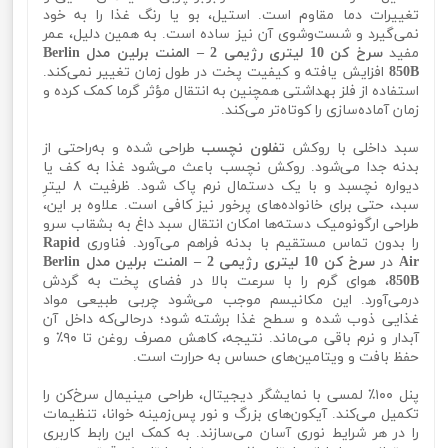
تغییرات دما مقاوم است. استیل، بو یا رنگ غذا را به خود
نمی‌گیرد و شست‌وشوی آن نیز ساده است. به همین دلیل، عمر
مفید
سرخ کن 10 لیتری رژیمی 2 – المنت برلین مدل Berlin
850B
افزایش یافته و کیفیت پخت در طول زمان تغییر نمی‌کند.
استفاده از فلز بهداشتی همچنین به انتقال مؤثر گرما کمک کرده و
زمان آماده‌سازی را کوتاه‌تر می‌کند.
سبد داخلی با روکش
تفلون نچسب
طراحی شده و به‌راحتی از
بدنه جدا می‌شود. روکش نچسب باعث می‌شود غذا به کف یا
دیواره نچسبد و با یک دستمال نرم پاک شود. ظرفیت ۸ لیترِ
سبد، حتی برای خانواده‌های پرخور نیز کافی است. علاوه بر این،
طراحی ارگونومیک دسته‌ها امکان انتقال سبد داغ به بشقاب سرو
را بدون تماس مستقیم با بدنه فراهم می‌آورد. فناوری
Rapid
Air
در
سرخ کن 10 لیتری رژیمی 2 – المنت برلین مدل Berlin
850B
، هوای گرم را با سرعت بالا در فضای پخت به گردش
درمی‌آورد. این مکانیسم موجب می‌شود چربی طبیعی مواد
غذایی ذوب شده و سطح غذا برشته شود؛ درحالی‌که داخل آن
آبدار و نرم باقی می‌ماند. نتیجه، کاهش مصرف روغن تا ۹۰٪ و
حفظ بافت و ویتامین‌های حساس به حرارت است.
پنل ۱۰۰٪ لمسی با نمایشگر دیجیتال، طراحی مینیمال سرخ‌کن را
تکمیل می‌کند. آیکون‌های بزرگ و نور پس‌زمینه خوانا، تنظیمات
را در هر شرایط نوری آسان می‌سازند. به کمک این رابط کاربری