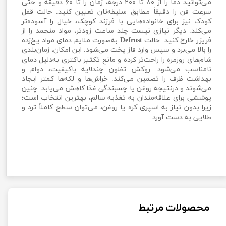
می‌توانید دما را از ۸۰ تا ۲۰۰ درجه، زمان را تا ۶۰ دقیقه و حتی
سرعت فن را دقیقاً مطابق سلیقه‌تان تعیین کنید. حالت قفل
کودک نیز برای خانواده‌هایی با فرزند کوچک، خیال را آسوده‌تر
می‌کند. دیگر نیازی نیست چند ساعت زودتر، مواد منجمد را از
فریزر خارج کنید. حالت
Defrost
به‌صورت ملایم دمای مواد یخ‌زده
را بالا می‌برد و سپس وارد فاز پخت می‌شود. این امکان، زمان‌بندی
شام‌های روزمره را راحت‌تر کرده و مانع تکثیر باکتری به‌دلیل دمای
نامناسب می‌شود. روکش تفلون چندلایه باکیفیت، دوام و
بهداشت ظرف را تضمین می‌کند. خراش‌ها و لکه‌ها کمتر ایجاد
می‌شوند و درنتیجه روغن یا چسبندگی غذا کاهش می‌یابد. چنین
پوششی برای علاقه‌مندان به تغذیه سالم، بهترین انتخاب است؛
زیرا بدون نیاز به اسپری کره یا روغن، می‌توان سطح کاملاً ترد و
طلایی به دست آورد.
سرخ کن بدون روغن دو المنت 10 لیتر برند برلین Berlin 850Bسرخ
کن بدون روغن دو المنت 10 لیتر برند برلین Berlin 850Bسرخ کن
بدون روغن دو المنت 10 لیتر برند برلین Berlin 850Bسرخ کن
بدون روغن دو المنت 10 لیتر برند برلین Berlin 850B
محصولات مرتبط