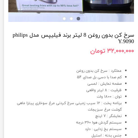
سرخ کن بدون روغن 8 لیتر برند فیلیپس مدل philips
Y.9090
۳۲,۰۰۰,۰۰۰ تومان
سرخ کن بدون روغن 8 لیتر برند فیلیپس مدل philips Y.9090
عملکرد : سرخ کن بدون روغن
كم صدا با دسی بل صدای 54
صفحه نمایش : لمسی
ظرفیت : 8 لیتر واقعی
توان : 1800 وات
برنامه پخت : 12 سیب زمینی سرخ کـردنی مرغ سوخاری پیتزا ماهی
گوشت مرغ سبزیجات
نمایشگر : 7 اینچ
سیستم گردش هوا 360 درجه
سیستم یخ زدایی : دارد
جنس بدنه : استیل