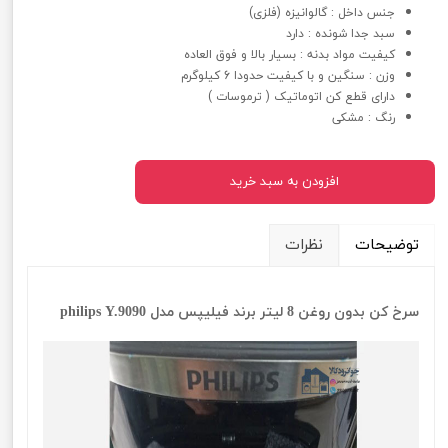
جنس داخل : گالوانیزه (فلزی)
سبد جدا شونده : دارد
کیفیت مواد بدنه : بسیار بالا و فوق العاده
وزن : سنگین و با کیفیت حدودا 6 کیلوگرم
دارای قطع کن اتوماتیک ( ترموسات )
رنگ : مشکی
افزودن به سبد خرید
توضیحات
نظرات
سرخ کن بدون روغن 8 لیتر برند فیلیپس مدل philips Y.9090