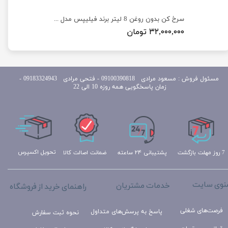
سرخ کن بدون روغن 12 لیتر فیلیپس پرو مدل Philips Pro PH25186
سرخ کن بدون روغن 8 لیتر برند فیلیپس مدل philips Y.9090
۳۲,۰۰۰,۰۰۰ تومان
مسئول
فروش : مسعود مرادی 09100390818​​​​​​​ ​​​​​​​- فتحی مرادی 09183324943 -
زمان پاسخگویی همه روزه 10 الی 22
تحویل اکسپرس
ضمانت اصالت کالا
پشتیبانی ۲۴ ساعته
7 روز مهلت بازگشت
نوی سایت
خدمات مشتریان
راهنمای خرید از فروشگاه
فرصت‌های شغلی
پاسخ به پرسش‌های متداول
نحوه ثبت سفارش