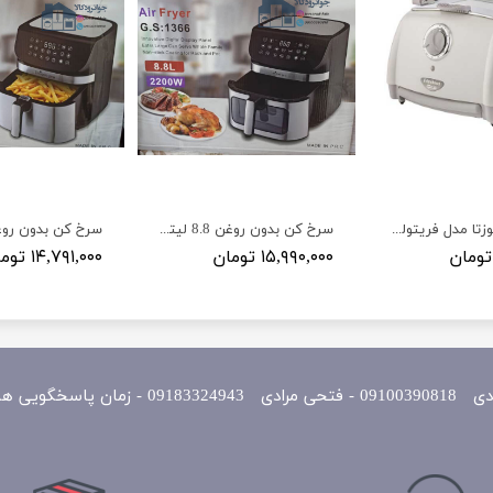
سرخ کن ترموزتا مدل فریتولوزا Frittolosa fryer Termozeta model
سرخ کن بدون روغن 8.8 لیتر برند یونیک پرو مدل Unique pro G.S 1366
۱۵,۹۹۰,۰۰۰ تومان
۱۴,۷۹۱,۰۰۰ تومان
یی همه روزه 10 الی 22