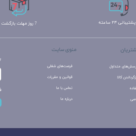
پشتیبانی ۲۴ ساعته
7 روز مهلت بازگشت
منوی سایت
تریان
ب
فرصت‌های شغلی
رسش‌های متداول
قوانین و مقررات
گرداندن کالا
تماس با ما
اده
ف
درباره ما
صی