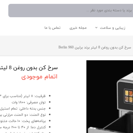
زیبایی و سلامت
مجله خبری
تماس با ما
نوشیدنی ساز
دستگاه موم گرم کن
اتو صورت
شستشو و نظافت
سرخ کن بدون روغن 8 لیتر برند برلین Berlin 960
آبمیوه گیری
دستگاه میکرودرم/ساکشن
سشوار
اتو دستی/پرسی/بخار
چایی ساز
بخار شوی
مخلوط کن
جارو برقی
سرخ کن بدون روغن 8 لیتر برند برلین Berlin 960
اسپرسو ساز
اتمام موجودی
آبسردکن
سرخ کن بدون روغن 8 لیتر برند برلین Berlin 960
قوری و کتری
ظرفیت: ۸ لیتر (مناسب برای ۴ تا ۸ نفر)
توان مصرفی: ۱۸۰۰ وات
جنس بدنه داخلی: تمام استیل
لوازم کاربردی آشپزخانه
سایر لوازم برقی
نوع المنت: دو المنت حرارتی 
برنامه‌های پخت: ۱۰ حالت متنوع (مرغ، گوشت، سبزیجات، کیک، پیتزا و…)
کنترل دما: از ۴۰ تا ۲۰۰ درجه سانتی‌گراد