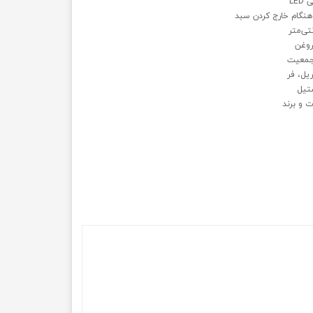
LE
هنگام خارج کردن سبد
روغن
رجمعیت
یل، فر
تیل
 و برند