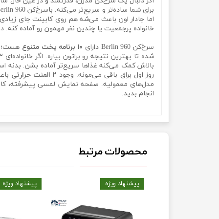
اگر دنبال یک سرخ‌کن مدرن، قدرتمند و در عین حال سا
اما جادار اون باعث می‌شه هم روی کابینت جای زیادی ن
خانواده پرجمعیت یا چندین نفر مهمون رو آماده کنه. در
سرخ‌کن Berlin 960 دارای
۱۰ برنامه پخت متنوع
هست؛ از
بالاش کمک می‌کنه غذاها سریع‌تر آماده بشن. بدنه است
روز اول براق باقی می‌مونه. وجود
۲ المنت حرارتی
باعث
مدل‌های معمولیه. صفحه نمایش لمسی پیشرفته، کار کر
انجام بدید.
سرخ کن بدون روغن 8 لیتر برند برلین Berlin 960سرخ کن بدون روغن 8 لیتر برند برلین Berlin 960سرخ کن بدون روغن 8 لیتر برند برلین Berlin 960
محصولات مرتبط
یژه
پیشنهاد ویژه
پیشنهاد ویژه