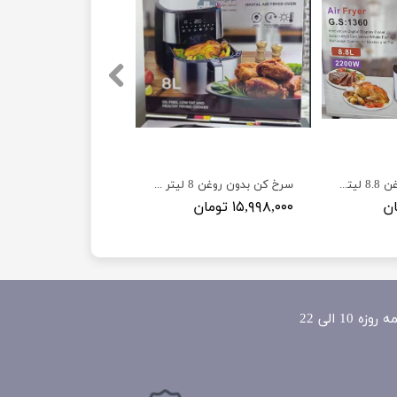
سرخ کن بدون روغن 8.8 لیتر برند یونیک پرو مدل Unique pro G.S 1360
سرخ کن بدون روغن 8 لیتر 2800 وات برند یونیک مدل Unique
۱۵,۹۹۸,۰۰۰ تومان