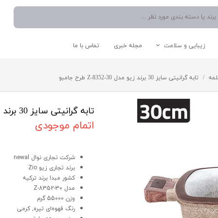
زیبایی و سلامت
مجله خبری
تماس با ما
نوشیدنی ساز
دستگاه موم گرم کن
اتو صورت
شستشو و نظافت
لمه
تابه گرانیتی سایز 30 برند زیو مدل Z-8352-30 طرح جامبو
آبمیوه گیری
دستگاه میکرودرم/ساکشن
سشوار
اتو دستی/پرسی/بخار
چایی ساز
بخار شوی
مخلوط کن
جارو برقی
تابه گرانیتی سایز 30 برند زیو مدل Z-8352-30 طرح جامبو
اسپرسو ساز
اتمام موجودی
آبسردکن
تابه گرانیتی سایز 30 برند زیو مدل Z-8352-30 طرح جامبو
قوری و کتری
شرکت تجاری نوال newal
برند تجاری زیو Zio
کشور مبدا برند ترکیه
لوازم کاربردی آشپزخانه
سایر لوازم برقی
مدل Z-8352-30
وزن 55000 گرم
رنگ قهوه‌ای تیره, کرمی