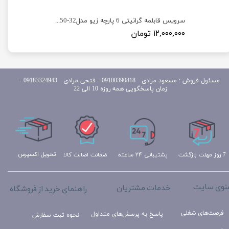
سرویس قابلمه گرانیتی 10 پارچه زیو مدل Z-7135 طرح یونیک
سرویس قابلمه گرانیتی 6 پارچه زیو مدلZ-8350-32 طرح جامبو
۱۲,۰۰۰,۰۰۰ تومان
مسئول
فروش : مسعود مرادی 09100390818​​​​​​​ ​​​​​​​- فتحی مرادی 09183324943 -
زمان پاسخگویی همه روزه 10 الی 22
تحویل اکسپرس
ضمانت اصالت کالا
پشتیبانی ۲۴ ساعته
7 روز مهلت بازگشت
نوی سایت
خدمات مشتریان
راهنمای خرید از فروشگاه
فرصت‌های شغلی
پاسخ به پرسش‌های متداول
نحوه ثبت سفارش