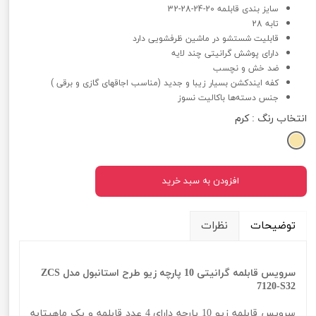
سایز بندی قابلمه 20-24-28-32
تابه 28
قابلیت شستشو در ماشین ظرفشویی دارد
دارای پوشش گرانیتی چند لایه
ضد خش و نچسب
کفه ایندکشن بسیار زیبا و جدید (مناسب اجاقهای گازی و برقی )
جنس دسته‌ها باکالیت نسوز
انتخاب رنگ
: کرم
افزودن به سبد خرید
توضیحات
نظرات
سرویس قابلمه گرانیتی 10 پارچه زیو طرح استانبول مدل ZCS
7120-S32
سرویس قابلمه زیو 10 پارچه دارای 4 عدد قابلمه و یک ماهیتابه