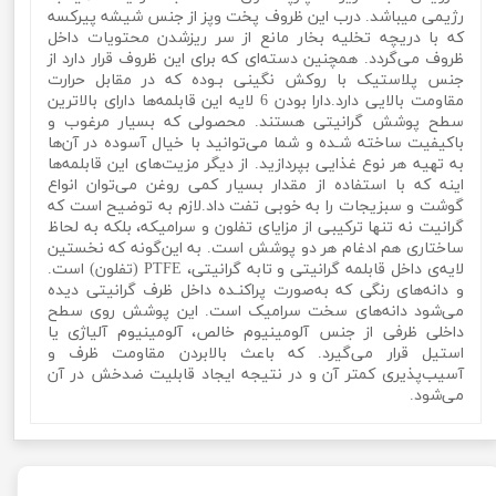
رژیمی میباشد. درب این ظروف پخت وپز از جنس شیشه پیرکسه
که با دریچه تخلیه بخار مانع از سر ریزشدن محتویات داخل
ظروف می‌گردد. همچنین دسته‌ای که برای این ظروف قرار دارد از
جنس پلاستیک با روکش نگینی بـوده که در مقابل حرارت
مقاومت بالایی دارد.دارا بودن 6 لایه این قابلمه‌ها دارای بالاترین
سطح پوشش گرانیتی هستند. محصولی که بسیار مرغوب و
باکیفیت ساخته شـده و شما می‌توانید با خیال آسوده در آن‌ها
به تهیه‌ هر نوع غذایی بپردازید. از دیگر مزیت‌های این قابلمه‌ها
اینه که با استفاده از مقدار بسیار کمی روغن می‌توان انواع
گوشت و سبزیجات را به خوبی تفت داد.لازم به توضیح است که
گرانیت نه تنها ترکیبی از مزایای تفلون و سرامیکه، بلکه به لحاظ
ساختاری هم ادغام هر دو پوشش است. به این‌گونه که نخستین
لایه‌ی داخل قابلمه گرانیتی و تابه گرانیتی، PTFE (تفلون) است.
و دانه‌های رنگی که به‌صورت پراکنـده داخل ظرف گرانیتی دیده
می‌شود دانه‌های سخت سرامیک است. این پوشش روی سطح
داخلی ظرفی از جنس آلومینیوم خالص، آلومینیوم آلیاژی یا
استیل قرار می‌گیرد. که باعث بالابردن مقاومت ظرف و
آسیب‌پذیری کمتر آن و در نتیجه ایجاد قابلیت ضدخش در آن
می‌شود.