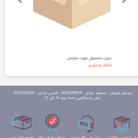
بدون محصول جهت نمایش
اتمام موجودی
مسئول
فروش : مسعود مرادی 09100390818​​​​​​​ ​​​​​​​- فتحی مرادی 09183324943 -
زمان پاسخگویی همه روزه 10 الی 22
تحویل اکسپرس
ضمانت اصالت کالا
پشتیبانی ۲۴ ساعته
7 روز مهلت بازگشت