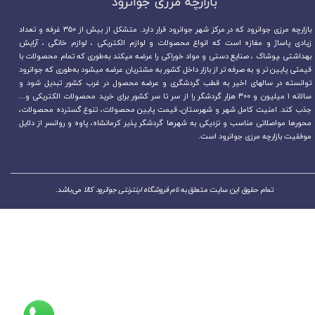
بازارچه مرزی جوانرود​​​​​​​
بازارچه مرزی جوانرود که در مرکز شهر جوانرود قرار دارد. متشکل از بیش از ۳۵۰ غرفه و تعداد
زیادی پاساژ و مغازه است که انواع محصولات و لوازم الکتریکی ، لوازم خانگی ، آرایش
بهداشتی ،پوشاک ، صنایع دستی و مواد خوراکی را عرضه میکند به‌طوری که تمام محصولات با
قیمتی پایین تر و به صرفه تر از بازار داخل کشور به مشتریان عرضه میشود به‌طوری که جوانرود
توانسته در سالهای اخیر به قطب گردشگری و عرضه محصول در غرب کشور تبدیل شود و
سالانه ۱ میلیون و ۳۰۰ هزار گردشگر را از سر تا سر کشور برای خرید محصولات الکتریکی و...
جذب کند. امنیت کامل شهر و شهرستان، قیمت پایین محصولات، تنوع گسترده محصولات،
محورها مواصلاتی مناسب و نزدیکی به شهرها گردشگر پذیر کرمانشاه، پاوه و روانسر از دلایل
موفقیت بازارچه مرزی جوانرود است.
تمام حقوق این سایت متعلق به
نام فروشگاه اینترنتی جوانرود کالا
می‌باشد.