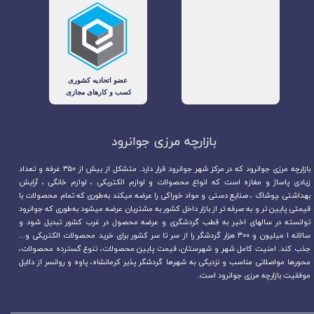
بازارچه مرزی جوانرود​​​​​​​
بازارچه مرزی جوانرود که در مرکز شهر جوانرود قرار دارد. متشکل از بیش از ۳۵۰ غرفه و تعداد
زیادی پاساژ و مغازه است که انواع محصولات و لوازم الکتریکی ، لوازم خانگی ، آرایش
بهداشتی ،پوشاک ، صنایع دستی و مواد خوراکی را عرضه میکند به‌طوری که تمام محصولات با
قیمتی پایین تر و به صرفه تر از بازار داخل کشور به مشتریان عرضه میشود به‌طوری که جوانرود
توانسته در سالهای اخیر به قطب گردشگری و عرضه محصول در غرب کشور تبدیل شود و
سالانه ۱ میلیون و ۳۰۰ هزار گردشگر را از سر تا سر کشور برای خرید محصولات الکتریکی و...
جذب کند. امنیت کامل شهر و شهرستان، قیمت پایین محصولات، تنوع گسترده محصولات،
محورها مواصلاتی مناسب و نزدیکی به شهرها گردشگر پذیر کرمانشاه، پاوه و روانسر از دلایل
موفقیت بازارچه مرزی جوانرود است.