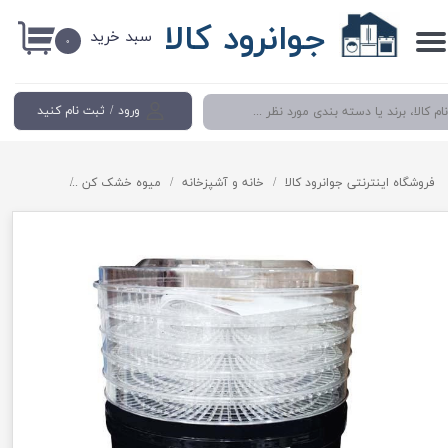
جوانرود کالا
سبد خرید
حساب کاربری من
۰
تغییر گذر واژه
ورود
/
ثبت نام کنید
سفارشات
خروج از حساب کاربری
فروشگاه اینترنتی جوانرود کالا
خانه و آشپزخانه
میوه خشک کن
میوه و سبزی خشک کن برقی