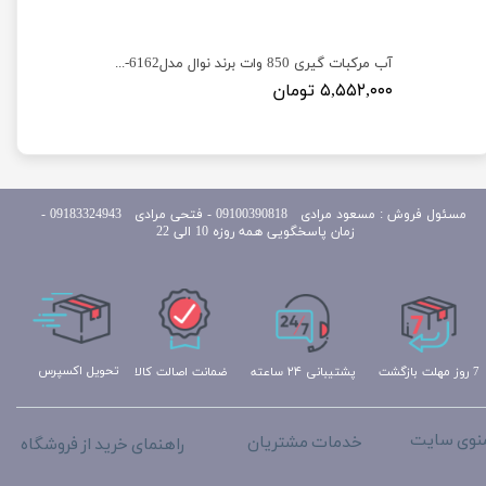
جارو عصایی2 حالته برند گوسونیک مدل Gosonic GSV-1118
آب مرکبات گیری 850 وات برند نوال مدلNewal Gcr-6162
۵,۵۵۲,۰۰۰ تومان
مسئول
فروش : مسعود مرادی 09100390818​​​​​​​ ​​​​​​​- فتحی مرادی 09183324943 -
زمان پاسخگویی همه روزه 10 الی 22
تحویل اکسپرس
ضمانت اصالت کالا
پشتیبانی ۲۴ ساعته
7 روز مهلت بازگشت
نوی سایت
خدمات مشتریان
راهنمای خرید از فروشگاه