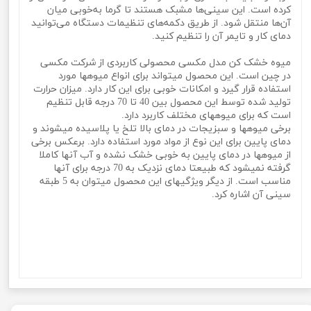
کرده است. این سینی‌ها مشبک هستند تا گرما به‌خوبی میان
آن‌ها منتقل شود. از طریق دکمه‌های تنظیمات دستگاه می‌توانید
دمای کار و تایمر آن را تنظیم کنید.
میوه خشک کن مدل مکسی محصولی کاربردی از شرکت مکسی
در چین است. این محصول میتواند برای انواع میوهها مورد
استفاده قرار گیرد و امکانات خوبی برای این کار دارد. میزان حرارت
تولید شده توسط این محصول بین 40 تا 70 درجه قابل تنظیم
است که برای میوههای مختلف کاربرد دارد.
برخی میوهها و سبزیجات در دمای بالا تلخ یا پلاسیده میشوند و
دمای پایین برای این نوع از مواد مورد استفاده دارد. برعکس برخی
از میوهها در دمای پایین به خوبی خشک نشده و آب آنها کاملا
گرفته نمیشود که طبیعتا دمای نزدیک به 70 درجه برای آنها
مناسب است. از دیگر ویژگیهای این محصول میتوان به 5 طبقه
سینی آن اشاره کرد.
میوه و سبزی خشک کن برقی 350 وات و 5 طبقه برند مکسی
mexxiمیوه و سبزی خشک کن برقی 350 وات و 5 طبقه برند
مکسی mexxiمیوه و سبزی خشک کن برقی 350 وات و 5 طبقه
برند مکسی mexxi