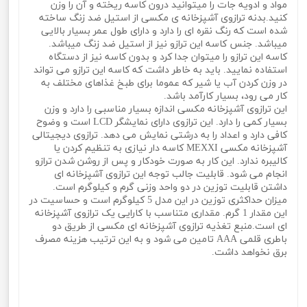
مواد و ادویه جات را میتوانید درون کاسه ریخته و آن را وزن
کنید.بدنه ترازوی آشپزخانه ی مکسی از استیل ضد زنگ ساخته
شده است که رنگ نقره ای را دارد و دارای طول عمر بسیار بالایی
میباشد. جنس کاسه این ترازو نیز از استیل ضد زنگ میباشد.
کاسه این ترازو را میتوان جدا کرد و بدون کاسه نیز از دستگاه
استفاده نمایید. باید به خاطر داشت که کاسه این ترازو می تواند
در وزن کردن آب یا شیر که عموما برای طبخ غذاهای مختلف به
کار می رود، بسیار کارآمد باشد.
این ترازوی آشپزخانه مکسی اندازه بسیار مناسبی را دارد و وزن
بسیار کمی را دارد. این ترازوی دارای نمایشگر LCD است و وضوح
کافی دارد و اعداد را به درشتی نمایش می دهد. ترازوی دیجیتالی
آشپزخانه مکسی MEXXI کاسه دار نیازی به تنظیم کردن یا
کالیبره ندارد. این کار به صورت خودکار و پس از روشن شدن ترازو
انجام می شود. قابلیت جالب توجه این ترازوی آشپزخانه ای
داشتن قابلیت توزین در دو واحد وزنی گرم و کیلوگرم است.
میزان حداکثری توزین در این مدل 5 کیلوگرم است و حساسیت در
این مقدار 1 گرم. مقداری متناسب با کارایی یک ترازوی آشپزخانه
ای است.منبع تغذیه ترازوی آشپزخانه ای مکسی از طریق دو
باطری قلمی AAA تامین می شود و به این ترتیب هزینه مصرف
برق نخواهد داشت.
ترازوی آشپزخانه دیجیتال برند مکسی مدل MEXXI SCALE-
999ترازوی آشپزخانه دیجیتال برند مکسی مدل MEXXI SCALE-
999ترازوی آشپزخانه دیجیتال برند مکسی مدل MEXXI SCALE-
999