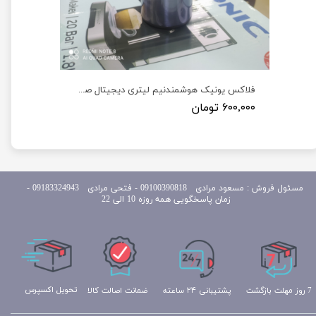
آبکش استیل یونیک 11 پارچه اصل Unique ا Drainage service Unique 11Pcs
فلاکس یونیک هوشمندنیم لیتری دیجیتال صفحه نمایشگر دار LED
۶۰۰,۰۰۰ تومان
مسئول
فروش : مسعود مرادی 09100390818​​​​​​​ ​​​​​​​- فتحی مرادی 09183324943 -
زمان پاسخگویی همه روزه 10 الی 22
تحویل اکسپرس
ضمانت اصالت کالا
پشتیبانی ۲۴ ساعته
7 روز مهلت بازگشت