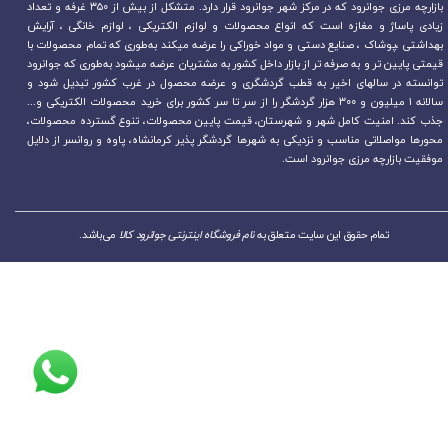
بازارچه مرزی جوانرود که در مرکز شهر جوانرود قرار دارد. متشکل از بیش از ۳۵۰ غرفه و تعداد
زیادی پاساژ و مغازه است که انواع محصولات و لوازم الکتریکی ، لوازم خانگی ، آرایش
بهداشتی ،پوشاک ، صنایع دستی و مواد خوراکی را عرضه میکند به‌طوری که تمام محصولات با
قیمتی پایین تر و به صرفه تر از بازار داخل کشور به مشتریان عرضه میشود به‌طوری که جوانرود
توانسته در سالهای اخیر به قطب گردشگری و عرضه محصول در غرب کشور تبدیل شود و
سالانه ۱ میلیون و ۳۰۰ هزار گردشگر را از سر تا سر کشور برای خرید محصولات الکتریکی و...
جذب کند. امنیت کامل شهر و شهرستان، قیمت پایین محصولات، تنوع گسترده محصولات،
محورها مواصلاتی مناسب و نزدیکی به شهرها گردشگر پذیر کرمانشاه، پاوه و روانسر از دلایل
موفقیت بازارچه مرزی جوانرود است.
تمام حقوق این سایت متعلق به
نام فروشگاه اینترنتی جوانرود کالا
می‌باشد.