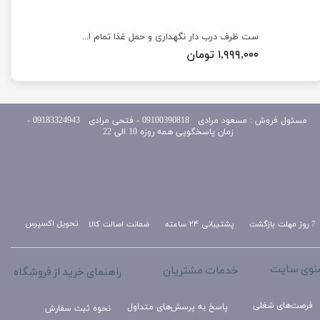
ست ظرف مربعی درب دار نگهداری و حمل غذا استیل یونیک Unique
ست ظرف درب دار نگهداری و حمل غذا تمام استیل یونیک مدل Unique KL-19194
۱,۹۹۹,۰۰۰ تومان
مسئول
فروش : مسعود مرادی 09100390818​​​​​​​ ​​​​​​​- فتحی مرادی 09183324943 -
زمان پاسخگویی همه روزه 10 الی 22
تحویل اکسپرس
ضمانت اصالت کالا
پشتیبانی ۲۴ ساعته
7 روز مهلت بازگشت
نوی سایت
خدمات مشتریان
راهنمای خرید از فروشگاه
فرصت‌های شغلی
پاسخ به پرسش‌های متداول
نحوه ثبت سفارش