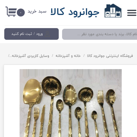
جوانرود کالا
سبد خرید
حساب کاربری من
۰
تغییر گذر واژه
ورود
/
ثبت نام کنید
سفارشات
خروج از حساب کاربری
فروشگاه اینترنتی جوانرود کالا
خانه و آشپزخانه
وسایل کاربردی آشپزخانه
سرویس 24 نفر قاشق و چنگال طلای