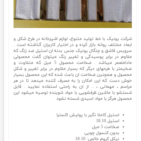
شرکت یونیک با خط تولید متنوع، لوازم اشپزخانه در طرح شکل و
ابعاد مختلف روانه بازار کرده و در اختیار کاربران گذاشته است .
سرویس قاشق و چنگال یونیک جنس بدنه ان استیل ضد زنگ که
مقاوم در برابر پوسیدگی و تغییر رنگ میتوان گفت محصولی
ماداملعمر میباشد . ضخامت محصول 5 میل که متفاوت و
ضخیمتر با طرحهای دیگر که بسیار مقاوم در برابر تغییر و شکل
محصول و همچنین ضخامت ان باعث شده که این محصول بسیار
خوش دست که این امکان را به مصرف کننده میدهد تا در هر
مراسم ، مهمانی ، .. از ان به راحتی استفاده نمایید . قابل
شستشو با ماشین ظرفشویی با مواد شوینده توصیه میشود این
محصول هرگز با مواد اسیدی شسته نشود
استیل کاملا نگیر با پولیش اکسترا
استیل 18.10
ضخامت 5 میل
بدون کنسول چوبی
نیکل کروم خالص: 18.10