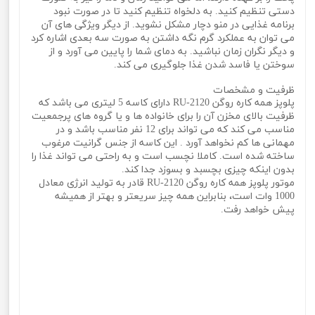
دستی تنظیم کنید. به دلخواه تنظیم کنید تا در صورت نبود
برنامه غذایی در منو دچار مشکل نشوید. از دیگر ویژگی های آن
می توان به عملکرد گرم نگه داشتن به صورت سه بعدی اشاره کرد
و دیگر نگران زمان نباشید. به دمای شما را پایین می آورد و از
سوختن یا فاسد شدن غذا جلوگیری می کند.
ظرفیت و مشخصات
پلوپز همه کاره روگن RU-2120 دارای کاسه 5 لیتری می باشد که
ظرفیت بالای مخزن آن را برای خانواده ها و یا گروه های پرجمعیت
مناسب می کند که می تواند برای 12 نفر مناسب باشد و در
مهمانی ها کم نخواهد آورد . این کاسه از جنس گرانیت مرغوب
ساخته شده است. کاملا نچسب است و به راحتی می تواند غذا را
بدون اینکه چیزی بچسبد و بسوزد جدا کند.
موتور پلوپز همه کاره روگن RU-2120 قادر به تولید انرژی معادل
1000 وات است، بنابراین همه چیز سریعتر و بهتر از همیشه
پیش خواهد رفت.
پلوپز اتوماتیک همه کاره برند روگن آلمان مدل Rugen RU-
2120پلوپز اتوماتیک همه کاره برند روگن آلمان مدل Rugen RU-
2120پلوپز اتوماتیک همه کاره برند روگن آلمان مدل Rugen RU-
2120پلوپز اتوماتیک همه کاره برند روگن آلمان مدل Rugen RU-
2120پلوپز اتوماتیک همه کاره برند روگن آلمان مدل Rugen RU-
2120