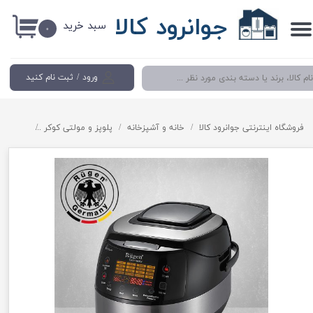
جوانرود کالا
سبد خرید
حساب کاربری من
۰
تغییر گذر واژه
ورود
/
ثبت نام کنید
سفارشات
خروج از حساب کاربری
فروشگاه اینترنتی جوانرود کالا
خانه و آشپزخانه
پلوپز و مولتی کوکر
پلوپز اتوما