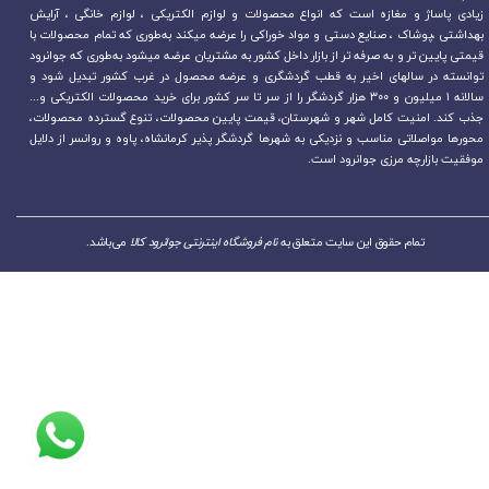
زیادی پاساژ و مغازه است که انواع محصولات و لوازم الکتریکی ، لوازم خانگی ، آرایش
بهداشتی ،پوشاک ، صنایع دستی و مواد خوراکی را عرضه میکند به‌طوری که تمام محصولات با
قیمتی پایین تر و به صرفه تر از بازار داخل کشور به مشتریان عرضه میشود به‌طوری که جوانرود
توانسته در سالهای اخیر به قطب گردشگری و عرضه محصول در غرب کشور تبدیل شود و
سالانه ۱ میلیون و ۳۰۰ هزار گردشگر را از سر تا سر کشور برای خرید محصولات الکتریکی و...
جذب کند. امنیت کامل شهر و شهرستان، قیمت پایین محصولات، تنوع گسترده محصولات،
محورها مواصلاتی مناسب و نزدیکی به شهرها گردشگر پذیر کرمانشاه، پاوه و روانسر از دلایل
موفقیت بازارچه مرزی جوانرود است.
تمام حقوق این سایت متعلق به
نام فروشگاه اینترنتی جوانرود کالا
می‌باشد.