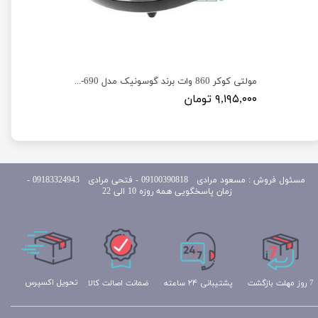
پلوپز دیجیتال 8 نفره برند گوسونیک مدل Gosonic GRC-688
مولتی کوکر 860 وات برند گوسونیک مدل Gosonic GRC-690
۹,۱۹۵,۰۰۰ تومان
مسئول
فروش : مسعود مرادی 09100390818​​​​​​​ ​​​​​​​- فتحی مرادی 09183324943 -
زمان پاسخگویی همه روزه 10 الی 22
تحویل اکسپرس
ضمانت اصالت کالا
پشتیبانی ۲۴ ساعته
7 روز مهلت بازگشت